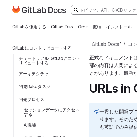
GitLabドキュメントのホームページに移動
メインコンテンツにスキップ
GitLabを使用する
GitLab Duo
Orbit
拡張
インストール
GitLab Docs
/
コ
GitLabにコントリビュートする
正式なドキュメント
チュートリアル: GitLabにコント
リビュートする
部の内容は人間によ
とがあります。最新
アーキテクチャ
URLs in 
開発Rakeタスク
開発プロセス
セッションデータにアクセス
一貫した開発プロ
する
ります。そのため
AI機能
も英語でのみ提