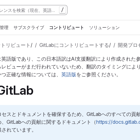
/
管理
サブスクライブ
コントリビュート
ソリューション
ントリビュート
/
GitLabにコントリビュートする
/
開発プロ
は英語版であり、この日本語訳はAI支援翻訳により作成された
るレビューがまだ行われていないため、翻訳のタイミングによ
かつ正確な情報については、
英語版
をご参照ください。
GitLab
セスとドキュメントを確保するため、GitLabへのすべての
、GitLabへの貢献に関するドキュメント（
https://docs.gitla
供されています。