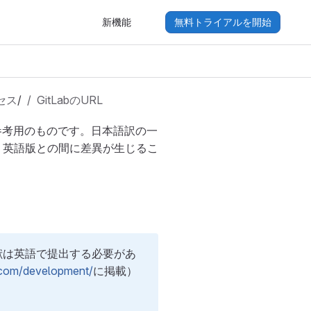
新機能
無料トライアルを開始
セス
/
GitLabのURL
参考用のものです。日本語訳の一
り英語版との間に差異が生じるこ
貢献は英語で提出する必要があ
b.com/development/
に掲載）