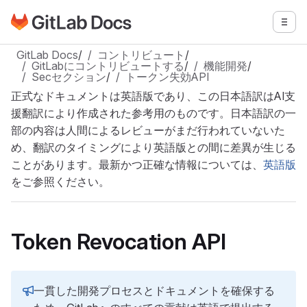
GitLabドキュメントのホームページに移動
メニ
メインコンテンツにスキップ
GitLab Docs
/
コントリビュート
/
GitLabにコントリビュートする
/
機能開発
/
Secセクション
/
トークン失効API
正式なドキュメントは英語版であり、この日本語訳はAI支
援翻訳により作成された参考用のものです。日本語訳の一
部の内容は人間によるレビューがまだ行われていないた
め、翻訳のタイミングにより英語版との間に差異が生じる
ことがあります。最新かつ正確な情報については、
英語版
をご参照ください。
Token Revocation API
一貫した開発プロセスとドキュメントを確保する