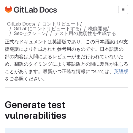
GitLabドキュメントのホームページに移動
メニ
メインコンテンツにスキップ
GitLab Docs
/
コントリビュート
/
GitLabにコントリビュートする
/
機能開発
/
Secセクション
/
テスト用の脆弱性を生成する
正式なドキュメントは英語版であり、この日本語訳はAI支
援翻訳により作成された参考用のものです。日本語訳の一
部の内容は人間によるレビューがまだ行われていないた
め、翻訳のタイミングにより英語版との間に差異が生じる
ことがあります。最新かつ正確な情報については、
英語版
をご参照ください。
Generate test
vulnerabilities