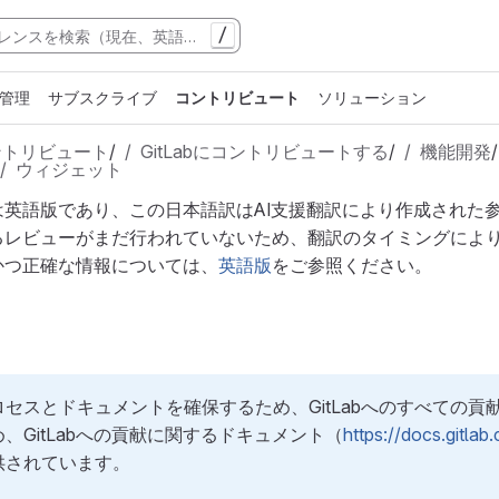
/
管理
サブスクライブ
コントリビュート
ソリューション
ントリビュート
/
GitLabにコントリビュートする
/
機能開発
/
ウィジェット
は英語版であり、この日本語訳はAI支援翻訳により作成された
るレビューがまだ行われていないため、翻訳のタイミングによ
かつ正確な情報については、
英語版
をご参照ください。
セスとドキュメントを確保するため、GitLabへのすべての
、GitLabへの貢献に関するドキュメント（
https://docs.gitla
供されています。