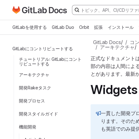
GitLabドキュメントのホームページに移動
メインコンテンツにスキップ
GitLabを使用する
GitLab Duo
Orbit
拡張
インストール
GitLab Docs
/
コ
アーキテクチャ
/
GitLabにコントリビュートする
正式なドキュメント
チュートリアル: GitLabにコント
リビュートする
部の内容は人間によ
とがあります。最新
アーキテクチャ
Widgets
開発Rakeタスク
開発プロセス
一貫した開発プロ
開発スタイルガイド
ります。そのため
機能開発
も英語でのみ提