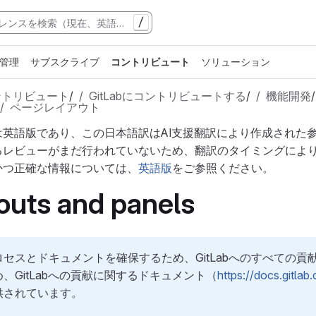
/
管理
サブスクライブ
コントリビュート
ソリューション
ントリビュート
/
GitLabにコントリビュートする
/
機能開発
/
ページレイアウト
は英語版であり、この日本語訳はAI支援翻訳により作成された
るレビューがまだ行われていないため、翻訳のタイミングによ
かつ正確な情報については、
英語版
をご参照ください。
outs and panels
セスとドキュメントを確保するため、GitLabへのすべての
、GitLabへの貢献に関するドキュメント（
https://docs.gitla
供されています。