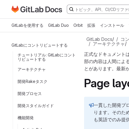
GitLabドキュメントのホームページに移動
メインコンテンツにスキップ
GitLabを使用する
GitLab Duo
Orbit
拡張
インストール
GitLab Docs
/
コ
アーキテクチャ
/
GitLabにコントリビュートする
正式なドキュメント
チュートリアル: GitLabにコント
リビュートする
部の内容は人間によ
とがあります。最新
アーキテクチャ
Page lay
開発Rakeタスク
開発プロセス
一貫した開発プロ
開発スタイルガイド
ります。そのため
機能開発
も英語でのみ提