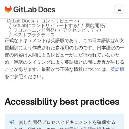
GitLabドキュメントのホームページに移動
メニ
メインコンテンツにスキップ
GitLab Docs
/
コントリビュート
/
GitLabにコントリビュートする
/
機能開発
/
フロントエンド開発
/
アクセシビリティ
/
ベストプラクティス
正式なドキュメントは英語版であり、この日本語訳はAI支
援翻訳により作成された参考用のものです。日本語訳の一
部の内容は人間によるレビューがまだ行われていないた
め、翻訳のタイミングにより英語版との間に差異が生じる
ことがあります。最新かつ正確な情報については、
英語版
をご参照ください。
Accessibility best practices
一貫した開発プロセスとドキュメントを確保する