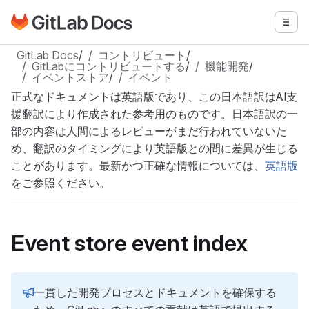
GitLabドキュメントのホームページに移動
メニ
メインコンテンツにスキップ
GitLab Docs
/
コントリビュート
/
GitLabにコントリビュートする
/
機能開発
/
イベントストア
/
イベント
正式なドキュメントは英語版であり、この日本語訳はAI支
援翻訳により作成された参考用のものです。日本語訳の一
部の内容は人間によるレビューがまだ行われていないた
め、翻訳のタイミングにより英語版との間に差異が生じる
ことがあります。最新かつ正確な情報については、
英語版
をご参照ください。
Event store event index
一貫した開発プロセスとドキュメントを確保する