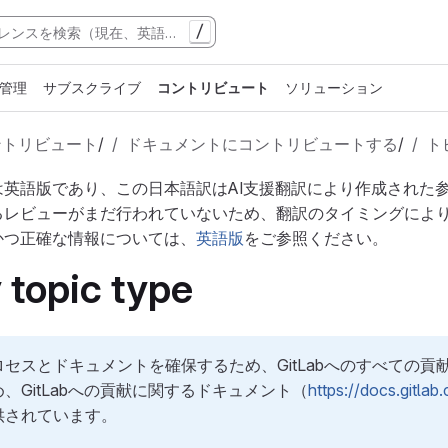
/
管理
サブスクライブ
コントリビュート
ソリューション
ントリビュート
/
ドキュメントにコントリビュートする
/
ト
は英語版であり、この日本語訳はAI支援翻訳により作成された
るレビューがまだ行われていないため、翻訳のタイミングによ
かつ正確な情報については、
英語版
をご参照ください。
 topic type
セスとドキュメントを確保するため、GitLabへのすべての
、GitLabへの貢献に関するドキュメント（
https://docs.gitla
供されています。