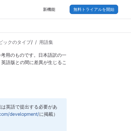
新機能
無料トライアルを開始
ピックのタイプ
/
用語集
参考用のものです。日本語訳の一
り英語版との間に差異が生じるこ
貢献は英語で提出する必要があ
b.com/development/
に掲載）