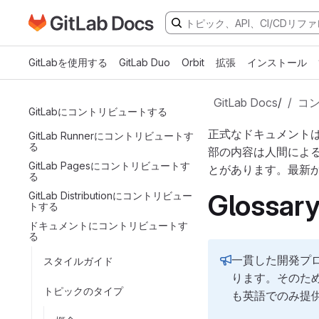
GitLabドキュメントのホームページに移動
メインコンテンツにスキップ
GitLabを使用する
GitLab Duo
Orbit
拡張
インストール
GitLab Docs
/
コ
GitLabにコントリビュートする
正式なドキュメント
GitLab Runnerにコントリビュートす
る
部の内容は人間によ
GitLab Pagesにコントリビュートす
とがあります。最新
る
Glossary
GitLab Distributionにコントリビュー
トする
ドキュメントにコントリビュートす
る
一貫した開発プロ
スタイルガイド
ります。そのため
トピックのタイプ
も英語でのみ提