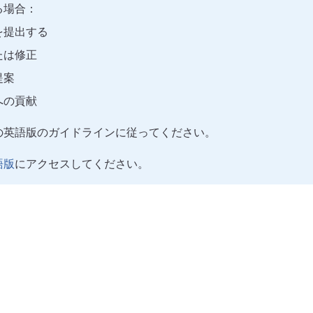
る場合：
を提出する
たは修正
提案
への貢献
の英語版のガイドラインに従ってください。
語版
にアクセスしてください。