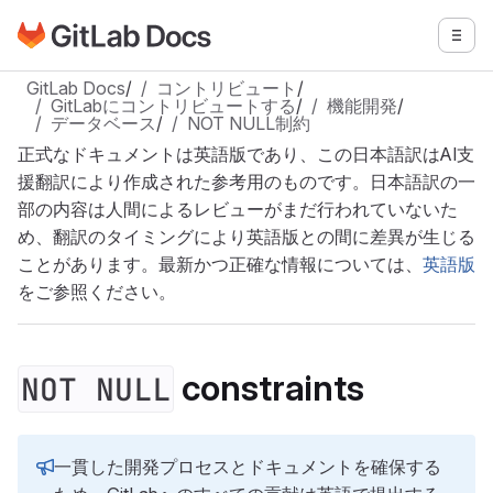
GitLabドキュメントのホームページに移動
メニ
メインコンテンツにスキップ
GitLab Docs
/
コントリビュート
/
GitLabにコントリビュートする
/
機能開発
/
データベース
/
NOT NULL制約
正式なドキュメントは英語版であり、この日本語訳はAI支
援翻訳により作成された参考用のものです。日本語訳の一
部の内容は人間によるレビューがまだ行われていないた
め、翻訳のタイミングにより英語版との間に差異が生じる
ことがあります。最新かつ正確な情報については、
英語版
をご参照ください。
constraints
NOT NULL
一貫した開発プロセスとドキュメントを確保する