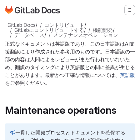
GitLabドキュメントのホームページに移動
メニ
メインコンテンツにスキップ
GitLab Docs
/
コントリビュート
/
GitLabにコントリビュートする
/
機能開発
/
データベース
/
メンテナンスオペレーション
正式なドキュメントは英語版であり、この日本語訳はAI支
援翻訳により作成された参考用のものです。日本語訳の一
部の内容は人間によるレビューがまだ行われていないた
め、翻訳のタイミングにより英語版との間に差異が生じる
ことがあります。最新かつ正確な情報については、
英語版
をご参照ください。
Maintenance operations
一貫した開発プロセスとドキュメントを確保する