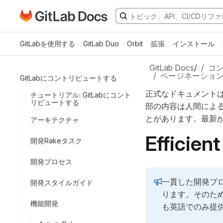
GitLabドキュメントのホームページに移動
メインコンテンツにスキップ
GitLabを使用する
GitLab Duo
Orbit
拡張
インストール
GitLab Docs
/
コ
ページネーショ
GitLabにコントリビュートする
正式なドキュメント
チュートリアル: GitLabにコント
リビュートする
部の内容は人間によ
とがあります。最新
アーキテクチャ
Efficien
開発Rakeタスク
開発プロセス
一貫した開発プロ
開発スタイルガイド
ります。そのため
機能開発
も英語でのみ提