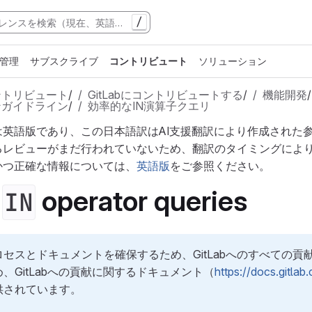
/
管理
サブスクライブ
コントリビュート
ソリューション
ントリビュート
/
GitLabにコントリビュートする
/
機能開発
/
ンガイドライン
/
効率的なIN演算子クエリ
は英語版であり、この日本語訳はAI支援翻訳により作成された
るレビューがまだ行われていないため、翻訳のタイミングによ
かつ正確な情報については、
英語版
をご参照ください。
t
operator queries
IN
セスとドキュメントを確保するため、GitLabへのすべての
、GitLabへの貢献に関するドキュメント（
https://docs.gitla
供されています。