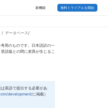
新機能
無料トライアルを開始
データベース
/
参考用のものです。日本語訳の一
り英語版との間に差異が生じるこ
貢献は英語で提出する必要があ
b.com/development/
に掲載）