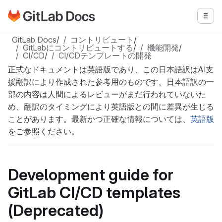
GitLabドキュメントのホームページに移動
メニ
メインコンテンツにスキップ
GitLab Docs
/
コントリビュート
/
GitLabにコントリビュートする
/
機能開発
/
CI/CD
/
CI/CDテンプレートの開発
正式なドキュメントは英語版であり、この日本語訳はAI支
援翻訳により作成された参考用のものです。日本語訳の一
部の内容は人間によるレビューがまだ行われていないた
め、翻訳のタイミングにより英語版との間に差異が生じる
ことがあります。最新かつ正確な情報については、
英語版
をご参照ください。
Development guide for
GitLab CI/CD templates
(Deprecated)