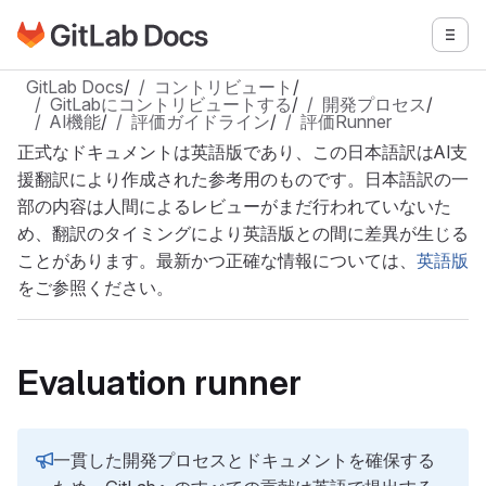
GitLabドキュメントのホームページに移動
メニ
メインコンテンツにスキップ
GitLab Docs
/
コントリビュート
/
GitLabにコントリビュートする
/
開発プロセス
/
AI機能
/
評価ガイドライン
/
評価Runner
正式なドキュメントは英語版であり、この日本語訳はAI支
援翻訳により作成された参考用のものです。日本語訳の一
部の内容は人間によるレビューがまだ行われていないた
め、翻訳のタイミングにより英語版との間に差異が生じる
ことがあります。最新かつ正確な情報については、
英語版
をご参照ください。
Evaluation runner
一貫した開発プロセスとドキュメントを確保する