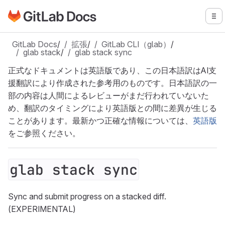
GitLabドキュメントのホームページに移動
メ
メインコンテンツにスキップ
GitLab Docs
/
拡張
/
GitLab CLI（glab）
/
glab stack
/
glab stack sync
正式なドキュメントは英語版であり、この日本語訳はAI支
援翻訳により作成された参考用のものです。日本語訳の一
部の内容は人間によるレビューがまだ行われていないた
め、翻訳のタイミングにより英語版との間に差異が生じる
ことがあります。最新かつ正確な情報については、
英語版
をご参照ください。
glab stack sync
Sync and submit progress on a stacked diff.
(EXPERIMENTAL)