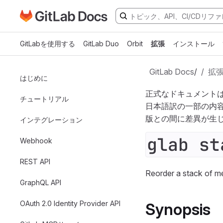
GitLabドキュメントのホームページに移動
メインコンテンツにスキップ
GitLabを使用する
GitLab Duo
Orbit
拡張
インストール
GitLab Docs
/
拡
はじめに
正式なドキュメント
チュートリアル
日本語訳の一部の内
版との間に差異が生
インテグレーション
glab st
Webhook
REST API
Reorder a stack of 
GraphQL API
OAuth 2.0 Identity Provider API
Synopsis