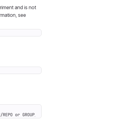
riment and is not
rmation, see
R/REPO or GROUP/NAMESPACE/REPO. The full URL or Git URL 