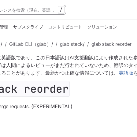
/
管理
サブスクライブ
コントリビュート
ソリューション
張
/
GitLab CLI（glab）
/
glab stack
/
glab stack reorder
は英語版であり、この日本語訳はAI支援翻訳により作成された
容は人間によるレビューがまだ行われていないため、翻訳のタ
じることがあります。最新かつ正確な情報については、
英語版
ack reorder
merge requests. (EXPERIMENTAL)