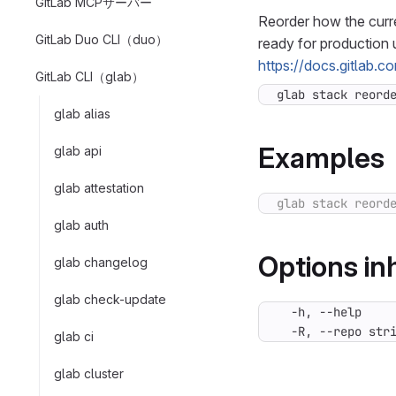
GitLab MCPサーバー
Reorder how the curre
GitLab Duo CLI（duo）
ready for production 
https://docs.gitlab.
GitLab CLI（glab）
glab stack reord
glab alias
Examples
glab api
glab attestation
glab auth
Options i
glab changelog
glab check-update
  -R, --repo str
glab ci
glab cluster