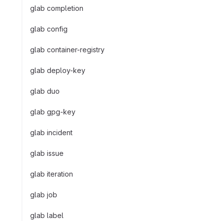
glab completion
glab config
glab container-registry
glab deploy-key
glab duo
glab gpg-key
glab incident
glab issue
glab iteration
glab job
glab label