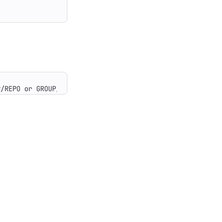
R/REPO or GROUP/NAMESPACE/REPO. The full URL or Git URL 