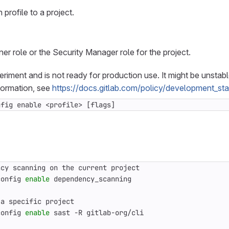
 profile to a project.
ner role or the Security Manager role for the project.
periment and is not ready for production use. It might be unstab
formation, see
https://docs.gitlab.com/policy/development_st
nfig enable <profile> [flags]
config 
enable
config 
enable