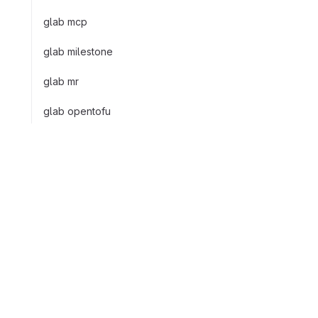
glab mcp
glab milestone
glab mr
glab opentofu
glab orbit
glab packages
会社
glab release
GitLabについ
Facebook
LinkedIn
Twitter
YouTube
glab repo
価格を表示す
GitLabを無料
glab runner
glab runner-controller