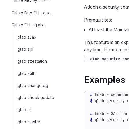
GitLab MCPサーバー
Attach a security scan
GitLab Duo CLI（duo）
Prerequisites:
GitLab CLI（glab）
At least the Maintai
glab alias
This feature is an ex
glab api
any time. For more in
glab security co
glab attestation
glab auth
Examples
glab changelog
#
glab check-update
$
 glab security 
glab ci
#
$
 glab security 
glab cluster