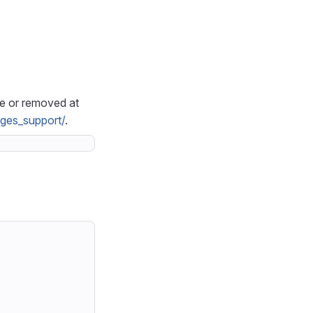
le or removed at
ages_support/
.