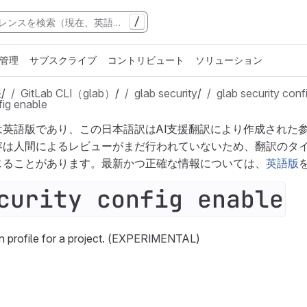
/
管理
サブスクライブ
コントリビュート
ソリューション
張
/
GitLab CLI（glab）
/
glab security
/
glab security conf
fig enable
は英語版であり、この日本語訳はAI支援翻訳により作成された
容は人間によるレビューがまだ行われていないため、翻訳のタ
じることがあります。最新かつ正確な情報については、
英語版
curity config enable
an profile for a project. (EXPERIMENTAL)