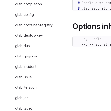
#
 Enable auto-re
glab completion
$
 glab security 
glab config
Options i
glab container-registry
glab deploy-key
  -R, --repo str
glab duo
glab gpg-key
glab incident
glab issue
glab iteration
glab job
glab label