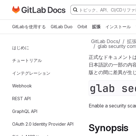
GitLabドキュメントのホームページに移動
メインコンテンツにスキップ
GitLabを使用する
GitLab Duo
Orbit
拡張
インストール
GitLab Docs
/
拡
glab security con
はじめに
正式なドキュメント
チュートリアル
日本語訳の一部の内
版との間に差異が生
インテグレーション
glab se
Webhook
REST API
Enable a security sc
GraphQL API
OAuth 2.0 Identity Provider API
Synopsis