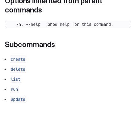
Options inherited from parent
commands
  -h, --help   Show help for this command.
Subcommands
create
delete
list
run
update