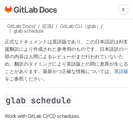
GitLabドキュメントのホームページに移動
メニ
メインコンテンツにスキップ
GitLab Docs
/
拡張
/
GitLab CLI（glab）
/
glab schedule
正式なドキュメントは英語版であり、この日本語訳はAI支
援翻訳により作成された参考用のものです。日本語訳の一
部の内容は人間によるレビューがまだ行われていないた
め、翻訳のタイミングにより英語版との間に差異が生じる
ことがあります。最新かつ正確な情報については、
英語版
をご参照ください。
glab schedule
Work with GitLab CI/CD schedules.