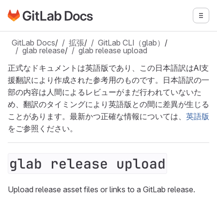
GitLabドキュメントのホームページに移動
メニ
メインコンテンツにスキップ
GitLab Docs
/
拡張
/
GitLab CLI（glab）
/
glab release
/
glab release upload
正式なドキュメントは英語版であり、この日本語訳はAI支
援翻訳により作成された参考用のものです。日本語訳の一
部の内容は人間によるレビューがまだ行われていないた
め、翻訳のタイミングにより英語版との間に差異が生じる
ことがあります。最新かつ正確な情報については、
英語版
をご参照ください。
glab release upload
Upload release asset files or links to a GitLab release.