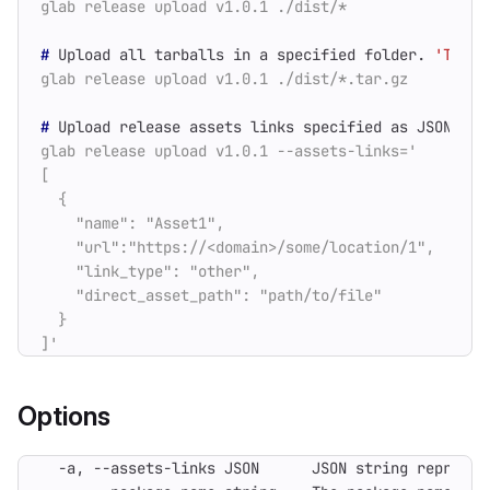
#
 Upload all tarballs in a specified folder. 
'Type'
#
Options