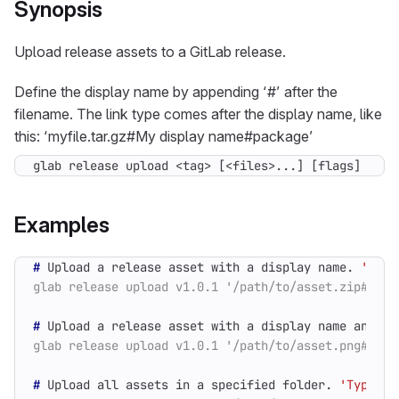
Synopsis
Upload release assets to a GitLab release.
Define the display name by appending ‘#’ after the
filename. The link type comes after the display name, like
this: ‘myfile.tar.gz#My display name#package’
glab release upload <tag> [<files>...] [flags]
Examples
#
 Upload a release asset with a display name. 
'Type
#
#
 Upload all assets in a specified folder. 
'Type'
 d