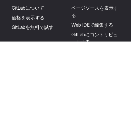
GitLabについて
ページソースを表示す
る
価格を表示する
Web IDEで編集する
GitLabを無料で試す
GitLabにコントリビュ
ートする
更新を提案する
ヘルプとコミュニテ
リソース
ィ
利用規約
認定を受ける
プライバシーに関する
サポートを受ける
声明
GitLabフォーラムに投
生成AIの使用
稿する
ユーザーライセンスの
利用規定