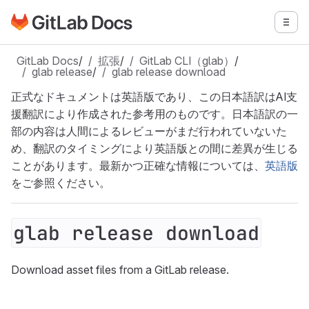
GitLabドキュメントのホームページに移動
メニ
メインコンテンツにスキップ
GitLab Docs
/
拡張
/
GitLab CLI（glab）
/
glab release
/
glab release download
正式なドキュメントは英語版であり、この日本語訳はAI支
援翻訳により作成された参考用のものです。日本語訳の一
部の内容は人間によるレビューがまだ行われていないた
め、翻訳のタイミングにより英語版との間に差異が生じる
ことがあります。最新かつ正確な情報については、
英語版
をご参照ください。
glab release download
Download asset files from a GitLab release.