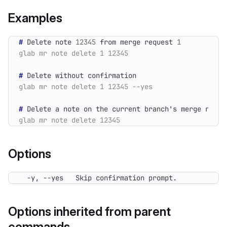
Examples
#
 Delete note 
12345
 from merge request 
1
#
#
 Delete a note on the current branch
'
Options
  -y, --yes   Skip confirmation prompt.
Options inherited from parent
commands