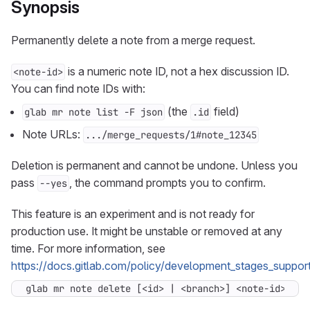
Synopsis
Permanently delete a note from a merge request.
is a numeric note ID, not a hex discussion ID.
<note-id>
You can find note IDs with:
(the
field)
glab mr note list -F json
.id
Note URLs:
.../merge_requests/1#note_12345
Deletion is permanent and cannot be undone. Unless you
pass
, the command prompts you to confirm.
--yes
This feature is an experiment and is not ready for
production use. It might be unstable or removed at any
time. For more information, see
https://docs.gitlab.com/policy/development_stages_support
glab mr note delete [<id> | <branch>] <note-id> [fl