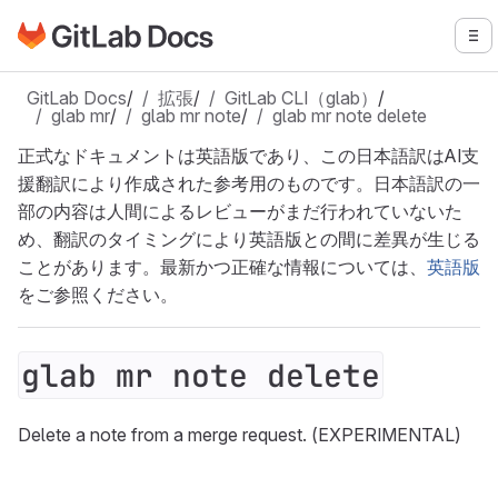
GitLabドキュメントのホームページに移動
メ
メインコンテンツにスキップ
GitLab Docs
/
拡張
/
GitLab CLI（glab）
/
glab mr
/
glab mr note
/
glab mr note delete
正式なドキュメントは英語版であり、この日本語訳はAI支
援翻訳により作成された参考用のものです。日本語訳の一
部の内容は人間によるレビューがまだ行われていないた
め、翻訳のタイミングにより英語版との間に差異が生じる
ことがあります。最新かつ正確な情報については、
英語版
をご参照ください。
glab mr note delete
Delete a note from a merge request. (EXPERIMENTAL)