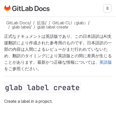
GitLabドキュメントのホームページに移動
メニ
メインコンテンツにスキップ
GitLab Docs
/
拡張
/
GitLab CLI（glab）
/
glab label
/
glab label create
正式なドキュメントは英語版であり、この日本語訳はAI支
援翻訳により作成された参考用のものです。日本語訳の一
部の内容は人間によるレビューがまだ行われていないた
め、翻訳のタイミングにより英語版との間に差異が生じる
ことがあります。最新かつ正確な情報については、
英語版
をご参照ください。
glab label create
Create a label in a project.