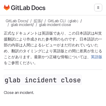
GitLabドキュメントのホームページに移動
メニ
メインコンテンツにスキップ
GitLab Docs
/
拡張
/
GitLab CLI（glab）
/
glab incident
/
glab incident close
正式なドキュメントは英語版であり、この日本語訳はAI支
援翻訳により作成された参考用のものです。日本語訳の一
部の内容は人間によるレビューがまだ行われていないた
め、翻訳のタイミングにより英語版との間に差異が生じる
ことがあります。最新かつ正確な情報については、
英語版
をご参照ください。
glab incident close
Close an incident.