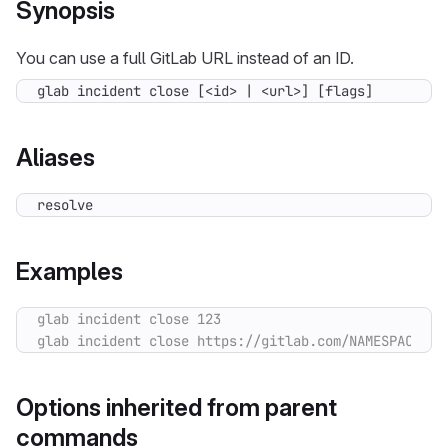
Synopsis
You can use a full GitLab URL instead of an ID.
glab incident close [<id> | <url>] [flags]
Aliases
resolve
Examples
Options inherited from parent
commands