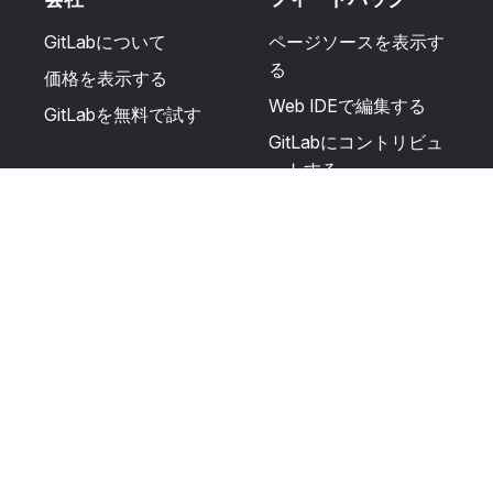
GitLabについて
ページソースを表示す
る
価格を表示する
Web IDEで編集する
GitLabを無料で試す
GitLabにコントリビュ
ートする
更新を提案する
ヘルプとコミュニテ
リソース
ィ
利用規約
認定を受ける
プライバシーに関する
サポートを受ける
声明
GitLabフォーラムに投
生成AIの使用
稿する
ユーザーライセンスの