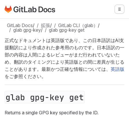
GitLabドキュメントのホームページに移動
メニ
メインコンテンツにスキップ
GitLab Docs
/
拡張
/
GitLab CLI（glab）
/
glab gpg-key
/
glab gpg-key get
正式なドキュメントは英語版であり、この日本語訳はAI支
援翻訳により作成された参考用のものです。日本語訳の一
部の内容は人間によるレビューがまだ行われていないた
め、翻訳のタイミングにより英語版との間に差異が生じる
ことがあります。最新かつ正確な情報については、
英語版
をご参照ください。
glab gpg-key get
Returns a single GPG key specified by the ID.