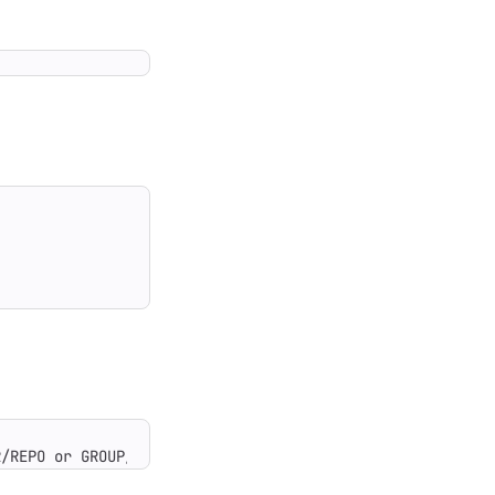
R/REPO or GROUP/NAMESPACE/REPO. The full URL or Git URL 