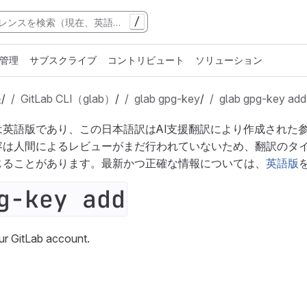
/
管理
サブスクライブ
コントリビュート
ソリューション
張
/
GitLab CLI（glab）
/
glab gpg-key
/
glab gpg-key add
は英語版であり、この日本語訳はAI支援翻訳により作成された
容は人間によるレビューがまだ行われていないため、翻訳のタ
じることがあります。最新かつ正確な情報については、
英語版
g-key add
r GitLab account.