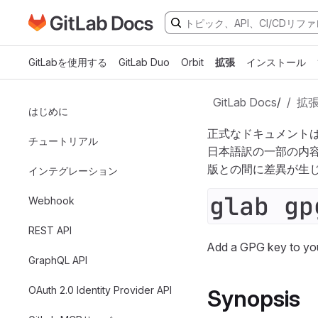
GitLabドキュメントのホームページに移動
メインコンテンツにスキップ
GitLabを使用する
GitLab Duo
Orbit
拡張
インストール
GitLab Docs
/
拡
はじめに
正式なドキュメント
チュートリアル
日本語訳の一部の内
版との間に差異が生
インテグレーション
glab gp
Webhook
REST API
Add a GPG key to you
GraphQL API
OAuth 2.0 Identity Provider API
Synopsis