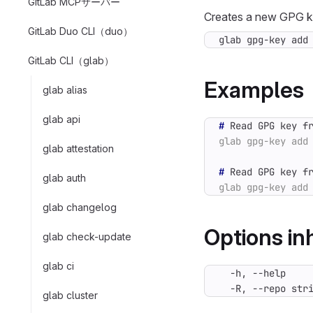
GitLab MCPサーバー
Creates a new GPG ke
GitLab Duo CLI（duo）
glab gpg-key add
GitLab CLI（glab）
Examples
glab alias
glab api
#
glab attestation
#
glab auth
glab changelog
Options i
glab check-update
glab ci
  -R, --repo str
glab cluster