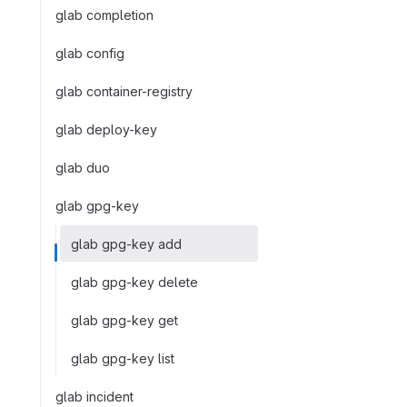
glab completion
glab config
glab container-registry
glab deploy-key
glab duo
glab gpg-key
glab gpg-key add
glab gpg-key delete
glab gpg-key get
glab gpg-key list
glab incident