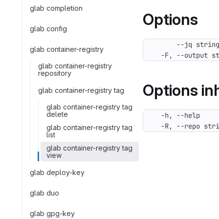
glab completion
Options
glab config
glab container-registry
  -F, --output s
glab container-registry
repository
Options i
glab container-registry tag
glab container-registry tag
delete
  -R, --repo str
glab container-registry tag
list
glab container-registry tag
view
glab deploy-key
glab duo
glab gpg-key