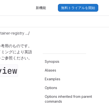
新機能
無料トライアルを開始
tainer-registry …
/
参考用のものです。
イミングにより英語
をご参照ください。
Synopsis
view
Aliases
Examples
Options
Options inherited from parent
commands