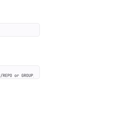
R/REPO or GROUP/NAMESPACE/REPO. The full URL or Git URL 