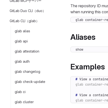
GitLab MCPサーバー
The repository ID mus
GitLab Duo CLI（duo）
when running this com
glab container-r
GitLab CLI（glab）
glab alias
Aliases
glab api
show
glab attestation
glab auth
Examples
glab changelog
#
glab check-update
glab ci
#
glab cluster