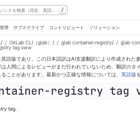
/
管理
サブスクライブ
コントリビュート
ソリューション
張
/
GitLab CLI（glab）
/
glab container-registry
/
glab con
gistry tag view
は英語版であり、この日本語訳はAI支援翻訳により作成された
容は人間によるレビューがまだ行われていないため、翻訳のタ
じることがあります。最新かつ正確な情報については、
英語版
ntainer-registry tag 
try tag.