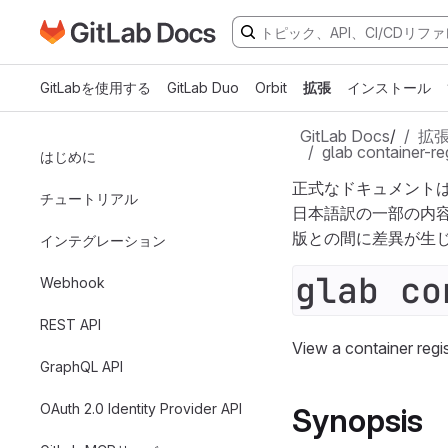
GitLabドキュメントのホームページに移動
メインコンテンツにスキップ
GitLabを使用する
GitLab Duo
Orbit
拡張
インストール
GitLab Docs
/
拡
glab container-re
はじめに
正式なドキュメント
チュートリアル
日本語訳の一部の内
版との間に差異が生
インテグレーション
glab co
Webhook
REST API
View a container regis
GraphQL API
OAuth 2.0 Identity Provider API
Synopsis