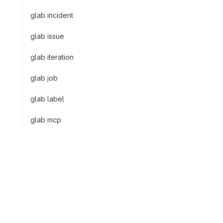
glab incident
glab issue
glab iteration
glab job
glab label
glab mcp
glab milestone
glab mr
会社
glab opentofu
GitLabについ
Facebook
LinkedIn
Twitter
YouTube
glab orbit
価格を表示す
GitLabを無料