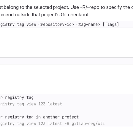
t belong to the selected project. Use -R/–repo to specify the 
mand outside that project’s Git checkout.
egistry tag view <repository-id> <tag-name> [flags]