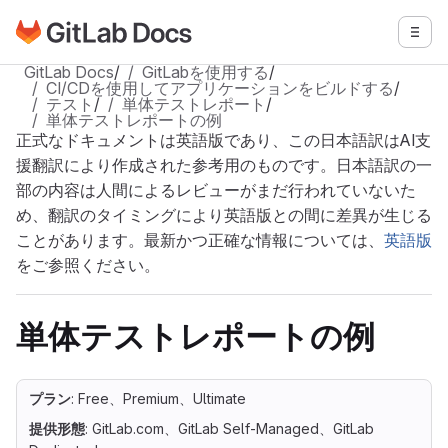
GitLabドキュメントのホームページに移動
メニ
メインコンテンツにスキップ
GitLab Docs
/
GitLabを使用する
/
CI/CDを使用してアプリケーションをビルドする
/
テスト
/
単体テストレポート
/
単体テストレポートの例
正式なドキュメントは英語版であり、この日本語訳はAI支
援翻訳により作成された参考用のものです。日本語訳の一
部の内容は人間によるレビューがまだ行われていないた
め、翻訳のタイミングにより英語版との間に差異が生じる
ことがあります。最新かつ正確な情報については、
英語版
をご参照ください。
単体テストレポートの例
プラン
: Free、Premium、Ultimate
提供形態
: GitLab.com、GitLab Self-Managed、GitLab