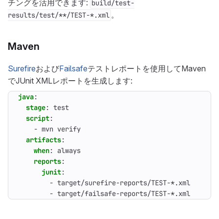
チングを活用できます:
build/test-
。
results/test/**/TEST-*.xml
Maven
Surefire
および
Failsafe
テストレポートを使用してMaven
でJUnit XMLレポートを生成します:
java
:
stage
:
test
script
:
- 
mvn verify
artifacts
:
when
:
always
reports
:
junit
:
- 
target/surefire-reports/TEST-*.xml
- 
target/failsafe-reports/TEST-*.xml