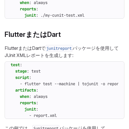
when
:
always
reports
:
junit
:
./my-cunit-test.xml
FlutterまたはDart
FlutterまたはDartで
パッケージを使用して
junitreport
JUnit XMLレポートを生成します:
test
:
stage
:
test
script
:
- 
flutter test --machine | tojunit -o report.xm
artifacts
:
when
:
always
reports
:
junit
:
- 
report.xml
この例では、
パッケージを使用して、
junitreport