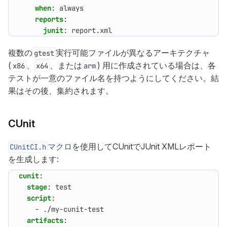
when
:
always
reports
:
junit
:
report.xml
複数の
実行可能ファイルが異なるアーキテクチャ
gtest
(
、
、または
) 用に作成されている場合は、各
x86
x64
arm
テストが一意のファイル名を持つようにしてください。結
果はその後、集約されます。
CUnit
マクロ
を使用してCUnitでJUnit XMLレポート
CUnitCI.h
を生成します:
cunit
:
stage
:
test
script
:
- 
./my-cunit-test
artifacts
: