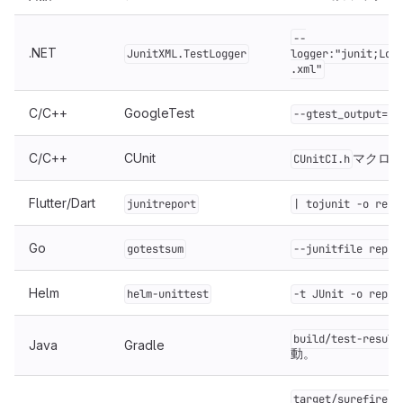
--
.NET
JunitXML.TestLogger
logger:"junit;Log
.xml"
C/C++
GoogleTest
--gtest_output="x
C/C++
CUnit
マクロで
CUnitCI.h
Flutter/Dart
junitreport
| tojunit -o repo
Go
gotestsum
--junitfile repor
Helm
helm-unittest
-t JUnit -o repor
build/test-result
Java
Gradle
動。
target/surefire-r