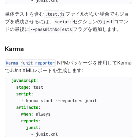
- 
junit.xml
単体テストを含む
ファイルがない場合でもジョ
.test.js
ブを成功させるには、
セクションの
コマン
script:
jest
ドの最後に
フラグを追加します。
--passWithNoTests
Karma
NPMパッケージを使用してKarma
karma-junit-reporter
でJUnit XMLレポートを生成します:
javascript
:
stage
:
test
script
:
- 
karma start --reporters junit
artifacts
:
when
:
always
reports
:
junit
:
- 
junit.xml