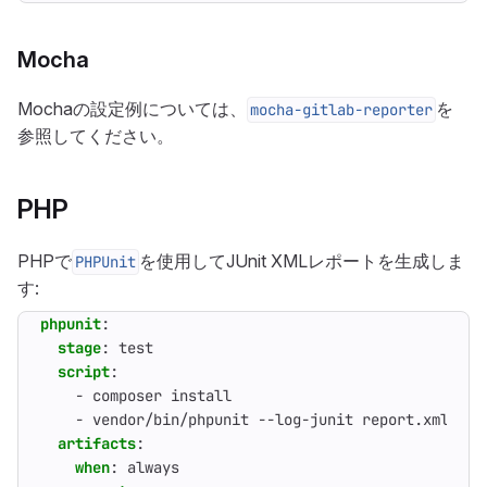
Mocha
Mochaの設定例については、
を
mocha-gitlab-reporter
参照してください。
PHP
PHPで
を使用してJUnit XMLレポートを生成しま
PHPUnit
す:
phpunit
:
stage
:
test
script
:
- 
composer install
- 
vendor/bin/phpunit --log-junit report.xml
artifacts
:
when
:
always