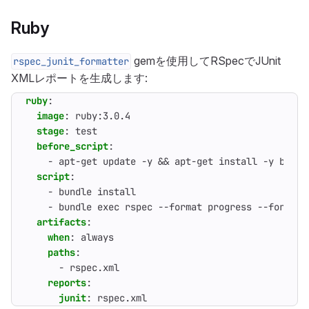
Ruby
gemを使用してRSpecでJUnit
rspec_junit_formatter
XMLレポートを生成します:
ruby
:
image
:
ruby:3.0.4
stage
:
test
before_script
:
- 
apt-get update -y && apt-get install -y bundl
script
:
- 
bundle install
- 
bundle exec rspec --format progress --format 
artifacts
:
when
:
always
paths
:
- 
rspec.xml
reports
:
junit
:
rspec.xml