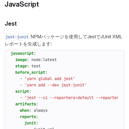
JavaScript
Jest
NPMパッケージを使用してJestでJUnit XML
jest-junit
レポートを生成します:
javascript
:
image
:
node:latest
stage
:
test
before_script
:
- 
'yarn global add jest'
- 
'yarn add --dev jest-junit'
script
:
- 
'jest --ci --reporters=default --reporters=je
artifacts
:
when
:
always
reports
:
junit
: