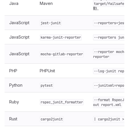
Java
Maven
target/failsafe-r
動。
JavaScript
jest-junit
--reporters=jest-
JavaScript
karma-junit-reporter
--reporters junit
--reporter mocha-
JavaScript
mocha-gitlab-reporter
reporter
PHP
PHPUnit
--log-junit repor
Python
pytest
--junitxml=report
--format RspecJun
Ruby
rspec_junit_formatter
out report.xml
Rust
cargo2junit
| cargo2junit > r