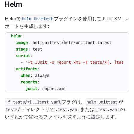
Helm
Helmで
プラグインを使用してJUnit XMLレ
Helm Unittest
ポートを生成します:
helm
:
image
:
helmunittest/helm-unittest:latest
stage
:
test
script
:
- 
'-t JUnit -o report.xml -f tests/*[._]test.ya
artifacts
:
when
:
always
reports
:
junit
:
report.xml
フラグは、
が
-f tests/*[._]test.yaml
helm-unittest
ディレクトリで
または
の
tests/
.test.yaml
_test.yaml
いずれかで終わるファイルを探すように設定します。