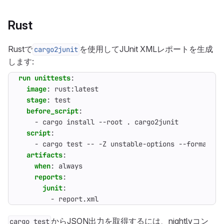
Rust
Rustで
を使用してJUnit XMLレポートを生成
cargo2junit
します:
run unittests
:
image
:
rust:latest
stage
:
test
before_script
:
- 
cargo install --root . cargo2junit
script
:
- 
cargo test -- -Z unstable-options --format js
artifacts
:
when
:
always
reports
:
junit
:
- 
report.xml
からJSON出力を取得するには、nightlyコン
cargo test