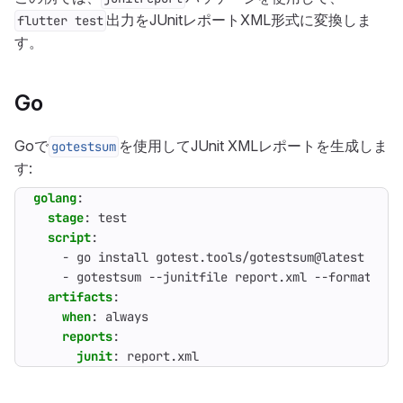
出力をJUnitレポートXML形式に変換しま
flutter test
す。
Go
Goで
を使用してJUnit XMLレポートを生成しま
gotestsum
す:
golang
:
stage
:
test
script
:
- 
go install gotest.tools/gotestsum@latest
- 
gotestsum --junitfile report.xml --format tes
artifacts
:
when
:
always
reports
:
junit
:
report.xml