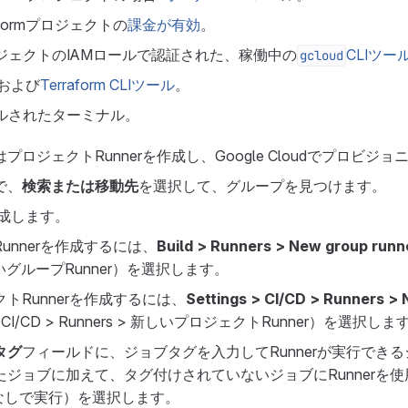
latformプロジェクトの
課金が有効
。
udプロジェクトのIAMロールで認証された、稼働中の
CLIツー
gcloud
および
Terraform CLIツール
。
ールされたターミナル。
はプロジェクトRunnerを作成し、Google Cloudでプロビジ
で、
検索または移動先
を選択して、グループを見つけます。
作成します。
unnerを作成するには、
Build > Runners > New group runn
新しいグループRunner）を選択します。
トRunnerを作成するには、
Settings > CI/CD > Runners > 
 CI/CD > Runners > 新しいプロジェクトRunner）を選択しま
タグ
フィールドに、ジョブタグを入力してRunnerが実行でき
ジョブに加えて、タグ付けされていないジョブにRunnerを
なしで実行）を選択します。