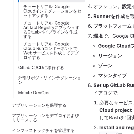
オプション。
設定
チュートリアル: Google
Cloudインテグレーションをセ
ットアッする
Runnerを作成
を
チュートリアル: Google
プラットフォーム
Artifact Registryにプッシュす
るGitLabパイプラインを作成
環境
で、Google
する
チュートリアル: Google
Google Clo
Cloud Runコンポーネントで
Webサービスを作成してデプ
リージョン
ロイする
ゾーン
GitLab CI/CDに移行する
マシンタイプ
外部リポジトリインテグレーショ
ン
Set up GitLab Ru
イアログで:
Mobile DevOps
必要なサービス
アプリケーションを保護する
Cloud project
アプリケーションをデプロイおよび
してBashを1
リリースする
Install and re
インフラストラクチャを管理する