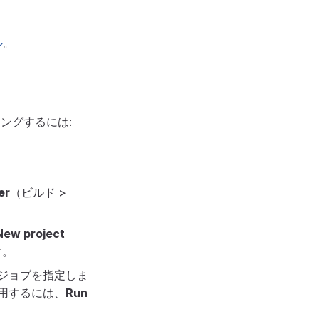
ル
。
ョニングするには:
er
（ビルド >
New project
す。
るジョブを指定しま
使用するには、
Run