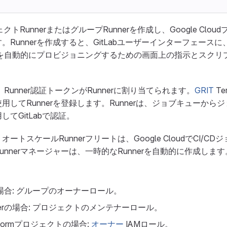
ジェクトRunnerまたはグループRunnerを作成し、Google Cl
unnerを作成すると、GitLabユーザーインターフェースに、Goo
erを自動的にプロビジョニングするための画面上の指示とスクリ
、Runner認証トークンがRunnerに割り当てられます。
GRIT
Te
用してRunnerを登録します。Runnerは、ジョブキューから
てGitLabで認証。
トスケールRunnerフリートは、Google CloudでCI/C
nnerマネージャーは、一時的なRunnerを自動的に作成します
の場合: グループのオーナーロール。
erの場合: プロジェクトのメンテナーロール。
Platformプロジェクトの場合:
オーナー
IAMロール。