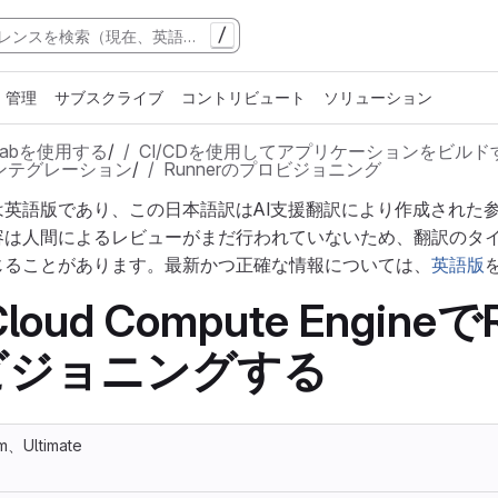
/
管理
サブスクライブ
コントリビュート
ソリューション
tLabを使用する
/
CI/CDを使用してアプリケーションをビルド
udインテグレーション
/
Runnerのプロビジョニング
は英語版であり、この日本語訳はAI支援翻訳により作成された
容は人間によるレビューがまだ行われていないため、翻訳のタ
じることがあります。最新かつ正確な情報については、
英語版
Cloud Compute Engineで
ビジョニングする
m、Ultimate