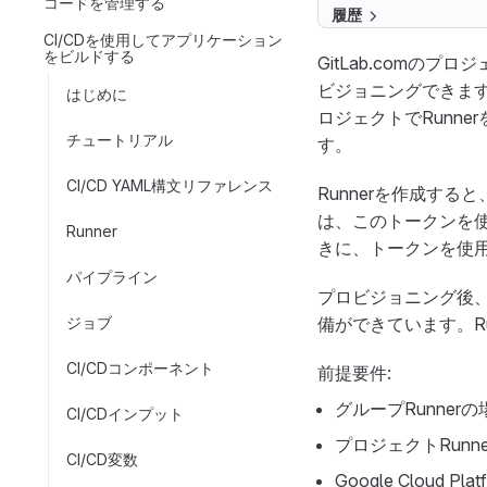
コードを管理する
履歴
CI/CDを使用してアプリケーション
をビルドする
GitLab.comのプロ
ビジョニングできます。R
はじめに
ロジェクトでRunn
チュートリアル
す。
CI/CD YAML構文リファレンス
Runnerを作成すると
は、このトークンを使
Runner
きに、トークンを使用し
パイプライン
プロビジョニング後、オー
ジョブ
備ができています。Ru
CI/CDコンポーネント
前提要件:
グループRunner
CI/CDインプット
プロジェクトRunn
CI/CD変数
Google Cloud 