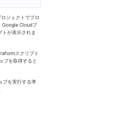
oudプロジェクトでプロ
gle Cloudプ
プトが表示されま
rraformスクリプト
ジョブを取得すると
Dジョブを実行する準
。