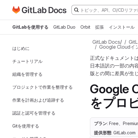
GitLabドキュメントのホームページに移動
メインコンテンツにスキップ
GitLabを使用する
GitLab Duo
Orbit
拡張
インストール
GitLab Docs
/
Gi
Google Clo
はじめに
正式なドキュメント
チュートリアル
日本語訳の一部の内
版との間に差異が生
組織を管理する
Google 
プロジェクトで作業を整理する
をプロ
作業を計画および追跡する
認証と認可を管理する
プラン
: Free、Premiu
Gitを使用する
提供形態
: GitLab.com