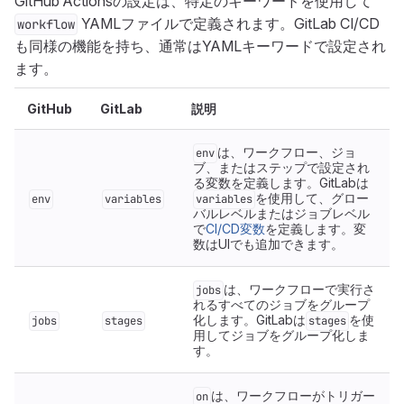
GitHub Actionsの設定は、特定のキーワードを使用して
YAMLファイルで定義されます。GitLab CI/CD
workflow
も同様の機能を持ち、通常はYAMLキーワードで設定され
ます。
GitHub
GitLab
説明
は、ワークフロー、ジョ
env
ブ、またはステップで設定され
る変数を定義します。GitLabは
を使用して、グロー
env
variables
variables
バルレベルまたはジョブレベル
で
CI/CD変数
を定義します。変
数はUIでも追加できます。
は、ワークフローで実行さ
jobs
れるすべてのジョブをグループ
化します。GitLabは
を使
jobs
stages
stages
用してジョブをグループ化しま
す。
は、ワークフローがトリガー
on