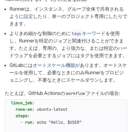
Runnerは、インスタンス、グループ全体で共有される
ように
設定
したり、単一のプロジェクト専用にしたりで
きます。
よりきめ細かな制御のために
キーワード
を使用
tags
し、Runnerを特定のジョブと関連付けることができま
す。たとえば、専用の、より強力な、または特定のハー
ドウェアを必要とするジョブにはタグを使用できます。
GitLabには
オートスケール機能が
あります。オートスケ
ールを使用して、必要なときにのみRunnerをプロビジ
ョニングし、不要なときにスケールダウンします。
たとえば、GitHub Actionsの
ファイルの場合:
workflow
linux_job
:
runs-on
:
ubuntu-latest
steps
:
- 
run
:
echo "Hello, $USER"