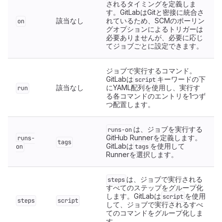
されるタイミングを定義しま
す。GitLabはGitと密接に統合さ
該当なし
れているため、SCMのポーリン
on
グオプションによるトリガーは
必要ありませんが、必要に応じ
てジョブごとに設定できます。
ジョブで実行するコマンド。
GitLabは
キーワードの下
script
該当なし
にYAML配列を使用し、実行す
run
る各コマンドのエントリを1つず
つ配置します。
は、ジョブを実行する
runs-on
GitHub Runnerを定義します。
runs-
tags
GitLabは
を使用して
on
tags
Runnerを選択します。
は、ジョブで実行される
steps
すべてのステップをグループ化
します。GitLabは
を使用
script
steps
script
して、ジョブで実行されるすべ
てのコマンドをグループ化しま
す。