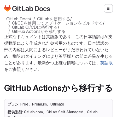
GitLabドキュメントのホームページに移動
メニ
メインコンテンツにスキップ
GitLab Docs
/
GitLabを使用する
/
CI/CDを使用してアプリケーションをビルドする
/
GitLab CI/CDに移行する
/
GitHub Actionsから移行する
正式なドキュメントは英語版であり、この日本語訳はAI支
援翻訳により作成された参考用のものです。日本語訳の一
部の内容は人間によるレビューがまだ行われていないた
め、翻訳のタイミングにより英語版との間に差異が生じる
ことがあります。最新かつ正確な情報については、
英語版
をご参照ください。
GitHub Actionsから移行する
プラン
: Free、Premium、Ultimate
提供形態
: GitLab.com、GitLab Self-Managed、GitLab