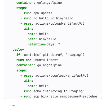
container
:
golang:alpine
steps
:
- 
run
:
apk update
- 
run
:
go build -o bin/hello
- 
uses
:
actions/upload-artifact@v3
with
:
name
:
hello
path
:
bin/hello
retention-days
:
7
deploy
:
if
:
contains( github.ref, 'staging')
runs-on
:
ubuntu-latest
container
:
golang:alpine
steps
:
- 
uses
:
actions/download-artifact@v3
with
:
name
:
hello
- 
run
:
echo "Deploying to Staging"
- 
run
:
scp bin/hello remoteuser@remotehost:/r