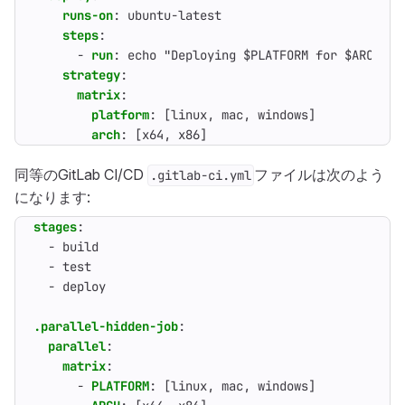
runs-on
:
ubuntu-latest
steps
:
- 
run
:
echo "Deploying $PLATFORM for $ARCH"
strategy
:
matrix
:
platform
:
[
linux, mac, windows]
arch
:
[
x64, x86]
同等のGitLab CI/CD
ファイルは次のよう
.gitlab-ci.yml
になります:
stages
:
- 
build
- 
test
- 
deploy
.parallel-hidden-job
:
parallel
:
matrix
:
- 
PLATFORM
:
[
linux, mac, windows]