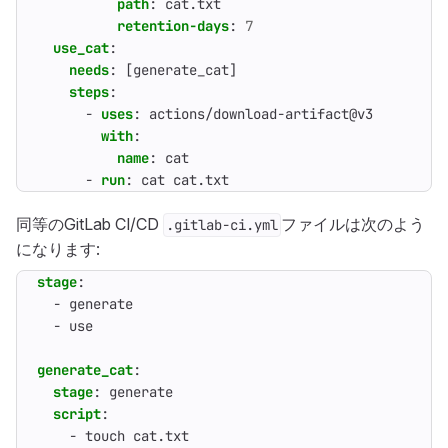
path
:
cat.txt
retention-days
:
7
use_cat
:
needs
:
[
generate_cat]
steps
:
- 
uses
:
actions/download-artifact@v3
with
:
name
:
cat
- 
run
:
cat cat.txt
同等のGitLab CI/CD
ファイルは次のよう
.gitlab-ci.yml
になります:
stage
:
- 
generate
- 
use
generate_cat
:
stage
:
generate
script
:
- 
touch cat.txt