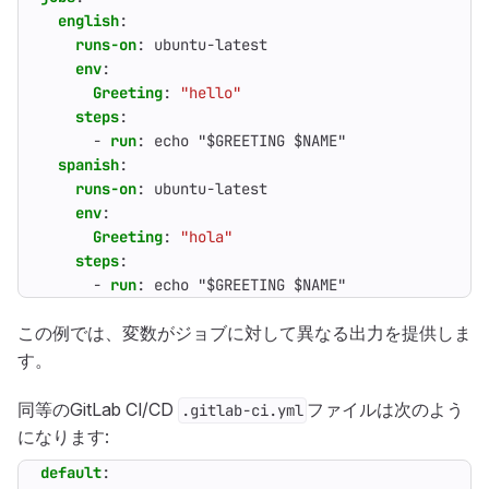
english
:
runs-on
:
ubuntu-latest
env
:
Greeting
:
"hello"
steps
:
- 
run
:
echo "$GREETING $NAME"
spanish
:
runs-on
:
ubuntu-latest
env
:
Greeting
:
"hola"
steps
:
- 
run
:
echo "$GREETING $NAME"
この例では、変数がジョブに対して異なる出力を提供しま
す。
同等のGitLab CI/CD
ファイルは次のよう
.gitlab-ci.yml
になります:
default
: