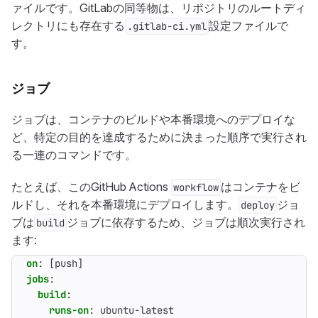
ァイルです。GitLabの同等物は、リポジトリのルートディ
レクトリにも存在する
設定ファイルで
.gitlab-ci.yml
す。
ジョブ
ジョブは、コンテナのビルドや本番環境へのデプロイな
ど、特定の目的を達成するために決まった順序で実行され
る一連のコマンドです。
たとえば、このGitHub Actions
はコンテナをビ
workflow
ルドし、それを本番環境にデプロイします。
ジョ
deploy
ブは
ジョブに依存するため、ジョブは順次実行され
build
ます:
on
:
[
push]
jobs
:
build
:
runs-on
:
ubuntu-latest