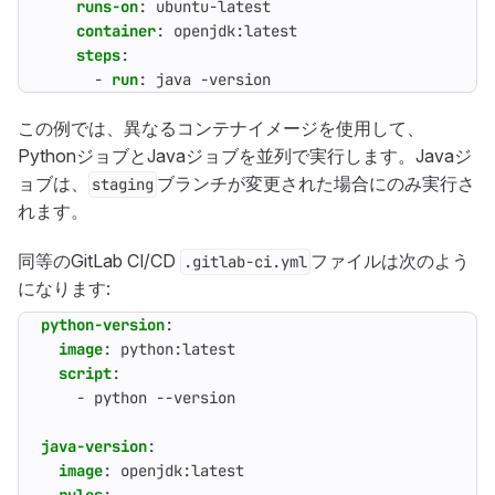
runs-on
:
ubuntu-latest
container
:
openjdk:latest
steps
:
- 
run
:
java -version
この例では、異なるコンテナイメージを使用して、
PythonジョブとJavaジョブを並列で実行します。Javaジ
ョブは、
ブランチが変更された場合にのみ実行さ
staging
れます。
同等のGitLab CI/CD
ファイルは次のよう
.gitlab-ci.yml
になります:
python-version
:
image
:
python:latest
script
:
- 
python --version
java-version
:
image
:
openjdk:latest