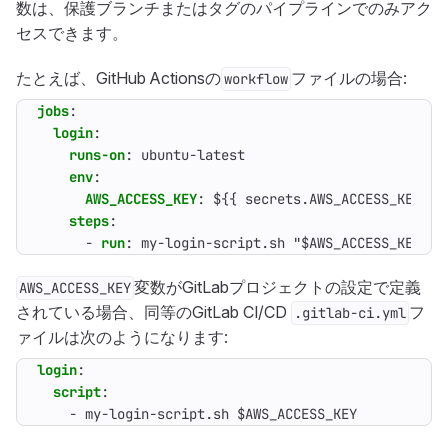
数は、保護ブランチまたはタグのパイプラインでのみアク
セスできます。
たとえば、GitHub Actionsの
ファイルの場合:
workflow
jobs
:
login
:
runs-on
:
ubuntu-latest
env
:
AWS_ACCESS_KEY
:
${{ secrets.AWS_ACCESS_KEY }}
steps
:
- 
run
:
my-login-script.sh "$AWS_ACCESS_KEY"
変数がGitLabプロジェクトの設定で定義
AWS_ACCESS_KEY
されている場合、同等のGitLab CI/CD
フ
.gitlab-ci.yml
ァイルは次のようになります:
login
:
script
:
- 
my-login-script.sh $AWS_ACCESS_KEY