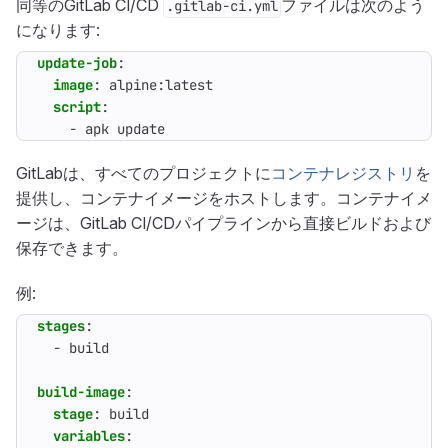
同等のGitLab CI/CD
ファイルは次のよう
.gitlab-ci.yml
になります:
update-job
:
image
:
alpine:latest
script
:
- 
apk update
GitLabは、すべてのプロジェクトに
コンテナレジストリ
を
提供し、コンテナイメージをホストします。コンテナイメ
ージは、GitLab CI/CDパイプラインから直接ビルドおよび
保存できます。
例:
stages
:
- 
build
build-image
:
stage
:
build
variables
: