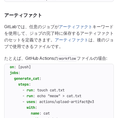
アーティファクト
GitLabでは、任意のジョブが
アーティファクト
キーワード
を使用して、ジョブの完了時に保存するアーティファクト
のセットを定義できます。
アーティファクト
は、後のジョ
ブで使用できるファイルです。
たとえば、GitHub Actionsの
ファイルの場合:
workflow
on
:
[
push]
jobs
:
generate_cat
:
steps
:
- 
run
:
touch cat.txt
- 
run
:
echo "meow" > cat.txt
- 
uses
:
actions/upload-artifact@v3
with
:
name
:
cat