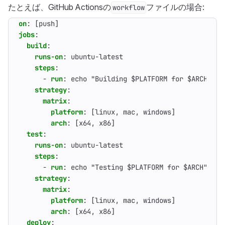
たとえば、GitHub Actionsの
ファイルの場合:
workflow
on
:
[
push]
jobs
:
build
:
runs-on
:
ubuntu-latest
steps
:
- 
run
:
echo "Building $PLATFORM for $ARCH"
strategy
:
matrix
:
platform
:
[
linux, mac, windows]
arch
:
[
x64, x86]
test
:
runs-on
:
ubuntu-latest
steps
:
- 
run
:
echo "Testing $PLATFORM for $ARCH"
strategy
:
matrix
:
platform
:
[
linux, mac, windows]
arch
:
[
x64, x86]
deploy
: