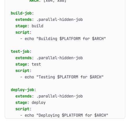
ARCH
:
[
x64, x86]
build-job
:
extends
:
.parallel-hidden-job
stage
:
build
script
:
- 
echo "Building $PLATFORM for $ARCH"
test-job
:
extends
:
.parallel-hidden-job
stage
:
test
script
:
- 
echo "Testing $PLATFORM for $ARCH"
deploy-job
:
extends
:
.parallel-hidden-job
stage
:
deploy
script
:
- 
echo "Deploying $PLATFORM for $ARCH"