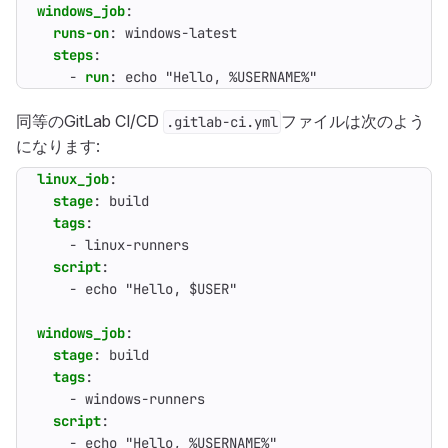
windows_job
:
runs-on
:
windows-latest
steps
:
- 
run
:
echo "Hello, %USERNAME%"
同等のGitLab CI/CD
ファイルは次のよう
.gitlab-ci.yml
になります:
linux_job
:
stage
:
build
tags
:
- 
linux-runners
script
:
- 
echo "Hello, $USER"
windows_job
:
stage
:
build
tags
:
- 
windows-runners
script
:
- 
echo "Hello, %USERNAME%"