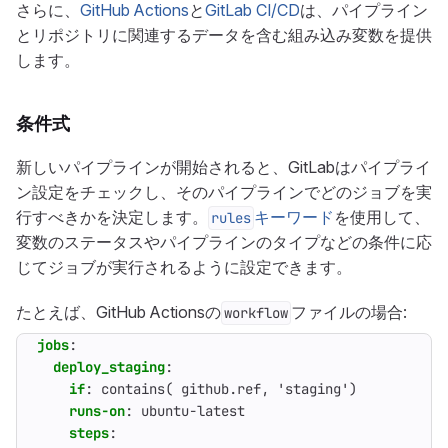
さらに、
GitHub Actions
と
GitLab CI/CD
は、パイプライン
とリポジトリに関連するデータを含む組み込み変数を提供
します。
条件式
新しいパイプラインが開始されると、GitLabはパイプライ
ン設定をチェックし、そのパイプラインでどのジョブを実
行すべきかを決定します。
キーワード
を使用して、
rules
変数のステータスやパイプラインのタイプなどの条件に応
じてジョブが実行されるように設定できます。
たとえば、GitHub Actionsの
ファイルの場合:
workflow
jobs
:
deploy_staging
:
if
:
contains( github.ref, 'staging')
runs-on
:
ubuntu-latest
steps
: