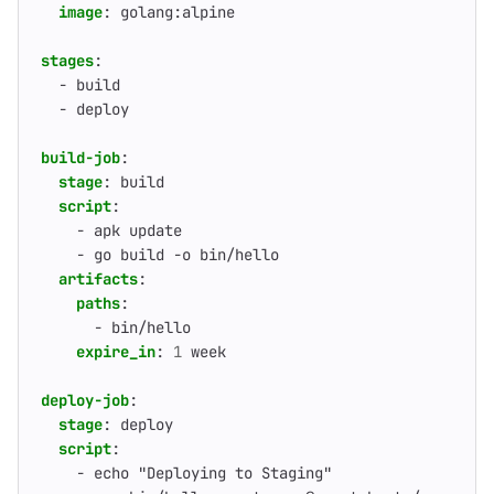
image
:
golang:alpine
stages
:
- 
build
- 
deploy
build-job
:
stage
:
build
script
:
- 
apk update
- 
go build -o bin/hello
artifacts
:
paths
:
- 
bin/hello
expire_in
:
1
week
deploy-job
:
stage
:
deploy
script
:
- 
echo "Deploying to Staging"