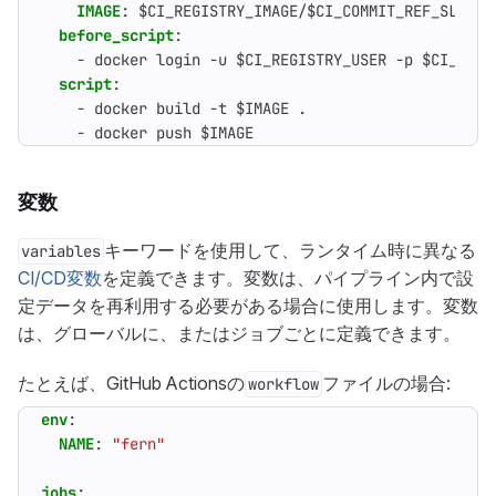
IMAGE
:
$CI_REGISTRY_IMAGE/$CI_COMMIT_REF_SLUG:$
before_script
:
- 
docker login -u $CI_REGISTRY_USER -p $CI_REGI
script
:
- 
docker build -t $IMAGE .
- 
docker push $IMAGE
変数
キーワードを使用して、ランタイム時に異なる
variables
CI/CD変数
を定義できます。変数は、パイプライン内で設
定データを再利用する必要がある場合に使用します。変数
は、グローバルに、またはジョブごとに定義できます。
たとえば、GitHub Actionsの
ファイルの場合:
workflow
env
:
NAME
:
"fern"
jobs
: