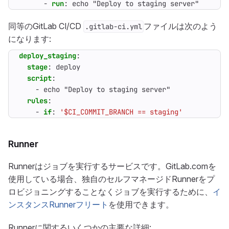
- 
run
:
echo "Deploy to staging server"
同等のGitLab CI/CD
ファイルは次のよう
.gitlab-ci.yml
になります:
deploy_staging
:
stage
:
deploy
script
:
- 
echo "Deploy to staging server"
rules
:
- 
if
:
'$CI_COMMIT_BRANCH == staging'
Runner
Runnerはジョブを実行するサービスです。GitLab.comを
使用している場合、独自のセルフマネージドRunnerをプ
ロビジョニングすることなくジョブを実行するために、
イ
ンスタンスRunnerフリート
を使用できます。
Runnerに関するいくつかの主要な詳細: