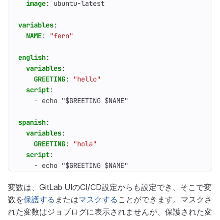
image
:
ubuntu-latest
variables
:
NAME
:
"fern"
english
:
variables
:
GREETING
:
"hello"
script
:
- 
echo "$GREETING $NAME"
spanish
:
variables
:
GREETING
:
"hola"
script
:
- 
echo "$GREETING $NAME"
変数は、GitLab UIのCI/CD設定からも設定でき、そこで変
数を
保護する
または
マスクする
ことができます。マスクさ
れた変数はジョブログに表示されませんが、保護された変