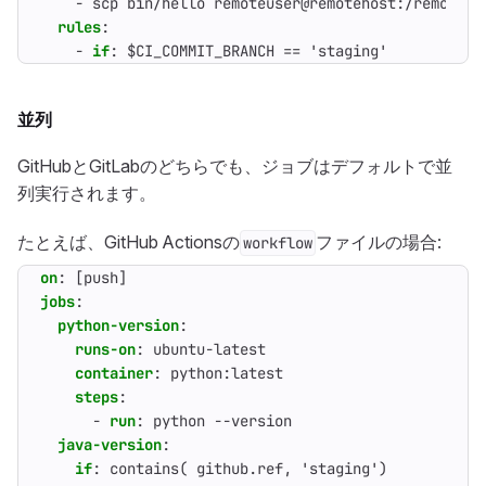
- 
scp bin/hello remoteuser@remotehost:/remote/d
rules
:
- 
if
:
$CI_COMMIT_BRANCH == 'staging'
並列
GitHubとGitLabのどちらでも、ジョブはデフォルトで並
列実行されます。
たとえば、GitHub Actionsの
ファイルの場合:
workflow
on
:
[
push]
jobs
:
python-version
:
runs-on
:
ubuntu-latest
container
:
python:latest
steps
:
- 
run
:
python --version
java-version
:
if
:
contains( github.ref, 'staging')