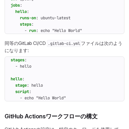
jobs
:
hello
:
runs-on
:
ubuntu-latest
steps
:
- 
run
:
echo "Hello World"
同等のGitLab CI/CD
ファイルは次のよう
.gitlab-ci.yml
になります:
stages
:
- 
hello
hello
:
stage
:
hello
script
:
- 
echo "Hello World"
GitHub Actionsワークフローの構文