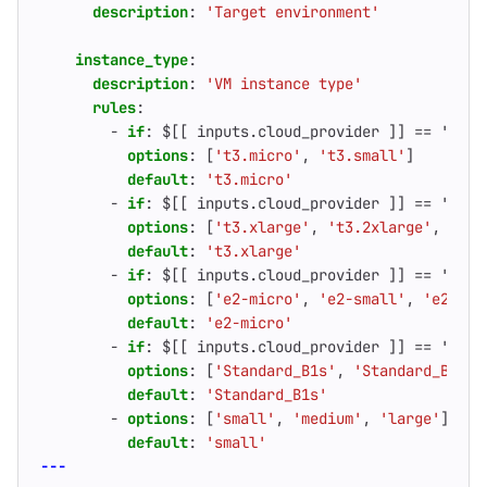
description
:
'Target environment'
instance_type
:
description
:
'VM instance type'
rules
:
- 
if
:
$[[ inputs.cloud_provider ]] == 'aws'
options
:
[
't3.micro'
,
't3.small'
]
default
:
't3.micro'
- 
if
:
$[[ inputs.cloud_provider ]] == 'aws'
options
:
[
't3.xlarge'
,
't3.2xlarge'
,
'm5.
default
:
't3.xlarge'
- 
if
:
$[[ inputs.cloud_provider ]] == 'gcp'
options
:
[
'e2-micro'
,
'e2-small'
,
'e2-sta
default
:
'e2-micro'
- 
if
:
$[[ inputs.cloud_provider ]] == 'azur
options
:
[
'Standard_B1s'
,
'Standard_B2s'
,
default
:
'Standard_B1s'
- 
options
:
[
'small'
,
'medium'
,
'large'
]
# 
default
:
'small'
---