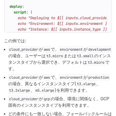
deploy
:
script
:
|
    echo "Instance: $[[ inputs.instance_type ]]"
この例では:
が
で、
が
cloud_provider
aws
environment
development
の場合、ユーザーは
または
のインス
t3.micro
t3.small
タンスタイプから選択でき、デフォルトは
で
t3.micro
す。
が
で、
が
cloud_provider
aws
environment
production
の場合、異なるインスタンスタイプ(
、
t3.xlarge
、
)を利用できます。
t3.2xlarge
m5.xlarge
が
の場合、環境に関係なく、GCP
cloud_provider
gcp
固有のインスタンスタイプを利用できます。
どの条件にも一致しない場合、フォールバックルールは