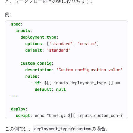
ど、ワークフロー固有の値に役立ちます。
例:
spec
:
inputs
:
deployment_type
:
options
:
[
'standard'
,
'custom'
]
default
:
'standard'
custom_config
:
description
:
'Custom configuration value'
rules
:
- 
if
:
$[[ inputs.deployment_type ]] == 'cus
default
:
null
---
deploy
:
script
:
echo "Config: $[[ inputs.custom_config ]]
この例では、
が
の場合、
deployment_type
custom