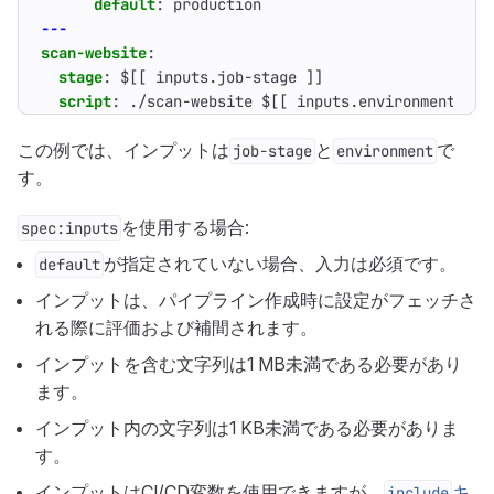
default
:
production
---
scan-website
:
stage
:
$[[ inputs.job-stage ]]
script
:
./scan-website $[[ inputs.environment ]]
この例では、インプットは
と
で
job-stage
environment
す。
を使用する場合:
spec:inputs
が指定されていない場合、入力は必須です。
default
インプットは、パイプライン作成時に設定がフェッチさ
れる際に評価および補間されます。
インプットを含む文字列は1 MB未満である必要があり
ます。
インプット内の文字列は1 KB未満である必要がありま
す。
インプットはCI/CD変数を使用できますが、
キ
include