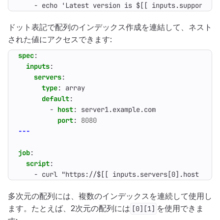
- 
echo 'Latest version is $[[ inputs.supported_
ドット表記で配列のインデックス作成を連結して、ネスト
された値にアクセスできます:
spec
:
inputs
:
servers
:
type
:
array
default
:
- 
host
:
server1.example.com
port
:
8080
---
job
:
script
:
- 
curl "https://$[[ inputs.servers[0].host ]]:$
多次元の配列には、複数のインデックスを連続して使用し
ます。たとえば、2次元の配列には
を使用できま
[0][1]