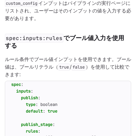
インプットはパイプラインの実行ページに
custom_config
リストされ、ユーザーはそのインプットの値を入力する必
要があります。
でブール値入力を使用
spec:inputs:rules
する
ルール条件でブール値インプットを使用できます。ブール
値は、ブールリテラル（
/
）を使用して比較で
true
false
きます:
spec
:
inputs
:
publish
:
type
:
boolean
default
:
true
publish_stage
:
rules
: