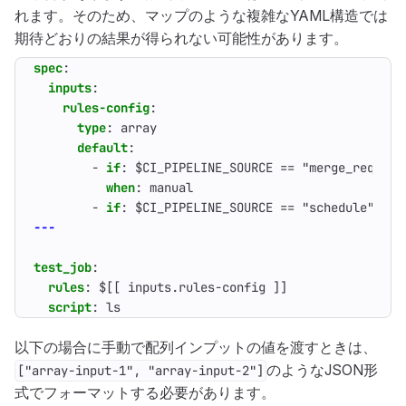
れます。そのため、マップのような複雑なYAML構造では
期待どおりの結果が得られない可能性があります。
spec
:
inputs
:
rules-config
:
type
:
array
default
:
- 
if
:
$CI_PIPELINE_SOURCE == "merge_request
when
:
manual
- 
if
:
$CI_PIPELINE_SOURCE == "schedule"
---
test_job
:
rules
:
$[[ inputs.rules-config ]]
script
:
ls
以下の場合に手動で配列インプットの値を渡すときは、
のようなJSON形
["array-input-1", "array-input-2"]
式でフォーマットする必要があります。