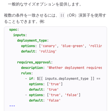
一般的なサイズオプションを提供します。
複数の条件を一致させるには、
（OR）演算子を使用す
||
ることもできます。例:
spec
:
inputs
:
deployment_type
:
options
:
[
'canary'
,
'blue-green'
,
'rolling'
,
default
:
'rolling'
requires_approval
:
description
:
'Whether deployment requires man
rules
:
- 
if
:
$[[ inputs.deployment_type ]] == 'can
options
:
[
'true'
]
default
:
'true'
- 
options
:
[
'true'
,
'false'
]
default
:
'false'
---