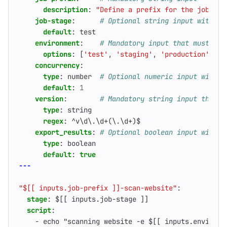
description
:
"Define a prefix for the job nam
job-stage
:
# Optional string input with a 
default
:
test
environment
:
# Mandatory input that must mat
options
:
[
'test'
,
'staging'
,
'production'
]
concurrency
:
type
:
number 
# Optional numeric input with a
default
:
1
version
:
# Mandatory string input that m
type
:
string
regex
:
^v\d\.\d+(\.\d+)$
export_results
:
# Optional boolean input with a
type
:
boolean
default
:
true
---
"$[[ inputs.job-prefix ]]-scan-website"
:
stage
:
$[[ inputs.job-stage ]]
script
:
- 
echo "scanning website -e $[[ inputs.environm