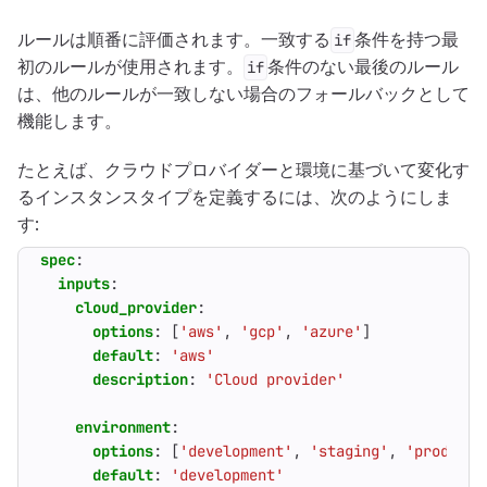
ルールは順番に評価されます。一致する
条件を持つ最
if
初のルールが使用されます。
条件のない最後のルール
if
は、他のルールが一致しない場合のフォールバックとして
機能します。
たとえば、クラウドプロバイダーと環境に基づいて変化す
るインスタンスタイプを定義するには、次のようにしま
す:
spec
:
inputs
:
cloud_provider
:
options
:
[
'aws'
,
'gcp'
,
'azure'
]
default
:
'aws'
description
:
'Cloud provider'
environment
:
options
:
[
'development'
,
'staging'
,
'producti
default
:
'development'