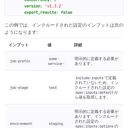
version
:
'v1.3.2'
export_results
:
false
この例では、インクルードされた設定のインプットは次の
ようになります:
インプット
値
詳細
明示的に定義する必要が
some-
job-prefix
あります。
service-
で定義
include:inputs
されていないため、イン
クルードされた設定の
job-stage
test
か
spec:inputs:default
ら値を取得します。
明示的に定義する必要が
あります。インクルード
された設定の
environment
staging
の
spec:inputs:options