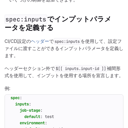
でインプットパラメ
spec:inputs
ータを定義する
CI/CD設定の
ヘッダー
で
を使用して、設定フ
spec:inputs
ァイルに渡すことができるインプットパラメータを定義し
ます。
ヘッダーセクション外で
補間形
$[[ inputs.input-id ]]
式を使用して、インプットを使用する場所を宣言します。
例:
spec
:
inputs
:
job-stage
:
default
:
test
environment
: