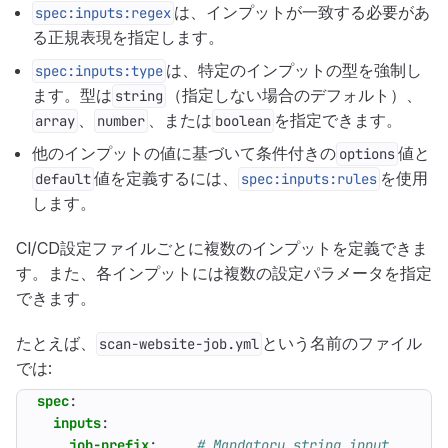
は、インプットが一致する必要があ
spec:inputs:regex
る正規表現を指定します。
は、特定のインプットの型を強制し
spec:inputs:type
ます。型は
（指定しない場合のデフォルト）、
string
、
、または
を指定できます。
array
number
boolean
他のインプットの値に基づいて条件付きの
値と
options
値を定義するには、
を使用
default
spec:inputs:rules
します。
CI/CD設定ファイルごとに複数のインプットを定義できま
す。また、各インプットには複数の設定パラメータを指定
できます。
たとえば、
という名前のファイル
scan-website-job.yml
では:
spec
:
inputs
:
job-prefix
:
# Mandatory string input