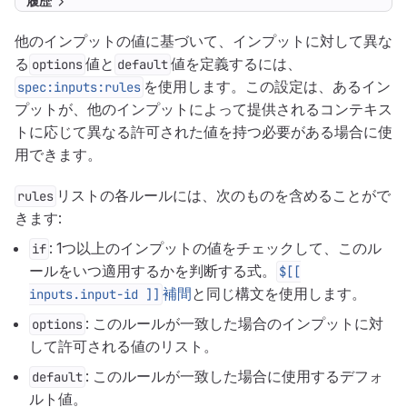
履歴
他のインプットの値に基づいて、インプットに対して異な
る
値と
値を定義するには、
options
default
を使用します。この設定は、あるイン
spec:inputs:rules
プットが、他のインプットによって提供されるコンテキス
トに応じて異なる許可された値を持つ必要がある場合に使
用できます。
リストの各ルールには、次のものを含めることがで
rules
きます:
: 1つ以上のインプットの値をチェックして、このル
if
ールをいつ適用するかを判断する式。
$[[
補間
と同じ構文を使用します。
inputs.input-id ]]
: このルールが一致した場合のインプットに対
options
して許可される値のリスト。
: このルールが一致した場合に使用するデフォ
default
ルト値。