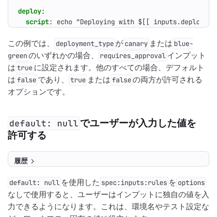
deploy
:
script
:
echo "Deploying with $[[ inputs.deploymen
この例では、
が
または
deployment_type
canary
blue-
のいずれかの場合、
インプット
green
requires_approval
は
に設定されます。他のすべての場合、デフォルト
true
は
であり、
または
の両方が許可される
false
true
false
オプションです。
でユーザーが入力した値を
default: null
許可する
履歴
を使用した
を
default: null
spec:inputs:rules
options
なしで使用すると、ユーザーはインプットに独自の値を入
力できるようになります。これは、環境名やテスト設定な