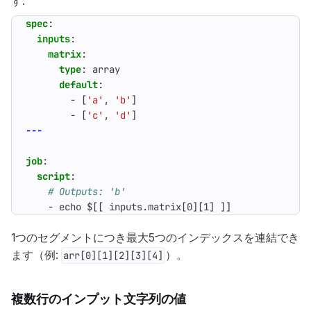
す:
spec
:
inputs
:
matrix
:
type
:
array
default
:
- 
[
'a'
,
'b'
]
- 
[
'c'
,
'd'
]
---
job
:
script
:
# Outputs: 'b'
- 
echo $[[ inputs.matrix[0][1] ]]
1つのセグメントにつき最大5つのインデックスを連結でき
ます（例:
）。
arr[0][1][2][3][4]
複数行のインプット文字列の値