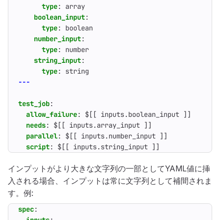
type
:
array
boolean_input
:
type
:
boolean
number_input
:
type
:
number
string_input
:
type
:
string
---
test_job
:
allow_failure
:
$[[ inputs.boolean_input ]]
needs
:
$[[ inputs.array_input ]]
parallel
:
$[[ inputs.number_input ]]
script
:
$[[ inputs.string_input ]]
インプットがより大きな文字列の一部としてYAML値に挿
入される場合、インプットは常に文字列として補間されま
す。例:
spec
: