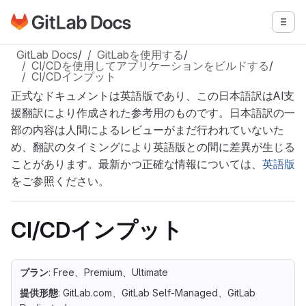
GitLabドキュメントのホームページに移動
メニ
メインコンテンツにスキップ
GitLab Docs
/
GitLabを使用する
/
CI/CDを使用してアプリケーションをビルドする
/
CI/CDインプット
正式なドキュメントは英語版であり、この日本語訳はAI支
援翻訳により作成された参考用のものです。日本語訳の一
部の内容は人間によるレビューがまだ行われていないた
め、翻訳のタイミングにより英語版との間に差異が生じる
ことがあります。最新かつ正確な情報については、
英語版
をご参照ください。
CI/CDインプット
プラン
: Free、Premium、Ultimate
提供形態
: GitLab.com、GitLab Self-Managed、GitLab