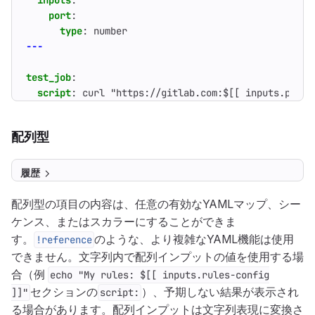
inputs
:
port
:
type
:
number
---
test_job
:
script
:
curl "https://gitlab.com:$[[ inputs.port 
配列型
履歴
配列型の項目の内容は、任意の有効なYAMLマップ、シー
ケンス、またはスカラーにすることができま
す。
のような、より複雑なYAML機能は使用
!reference
できません。文字列内で配列インプットの値を使用する場
合（例
echo "My rules: $[[ inputs.rules-config
セクションの
）、予期しない結果が表示され
]]"
script:
る場合があります。配列インプットは文字列表現に変換さ