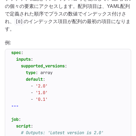
の個々の要素にアクセスします。配列項目は、YAML配列
で定義された順序でプラスの数値でインデックス付けさ
れ、
のインデックス項目が配列の最初の項目になりま
[0]
す。
例:
spec
:
inputs
:
supported_versions
:
type
:
array
default
:
- 
'2.0'
- 
'1.0'
- 
'0.1'
---
job
:
script
:
# Outputs: 'Latest version is 2.0'