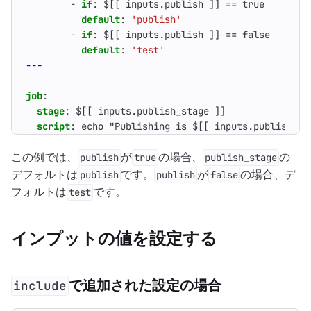
- 
if
:
$[[ inputs.publish ]] == true
default
:
'publish'
- 
if
:
$[[ inputs.publish ]] == false
default
:
'test'
---
job
:
stage
:
$[[ inputs.publish_stage ]]
script
:
echo "Publishing is $[[ inputs.publish ]]
この例では、
が
の場合、
の
publish
true
publish_stage
デフォルトは
です。
が
の場合、デ
publish
publish
false
フォルトは
です。
test
インプットの値を設定する
で追加された設定の場合
include