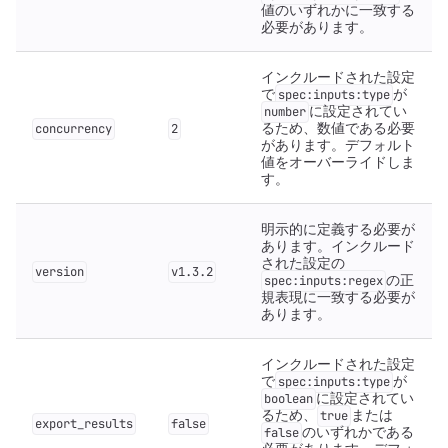
値のいずれかに一致する
必要があります。
インクルードされた設定
で
が
spec:inputs:type
に設定されてい
number
るため、数値である必要
concurrency
2
があります。デフォルト
値をオーバーライドしま
す。
明示的に定義する必要が
あります。インクルード
された設定の
version
v1.3.2
の正
spec:inputs:regex
規表現に一致する必要が
あります。
インクルードされた設定
で
が
spec:inputs:type
に設定されてい
boolean
るため、
または
true
export_results
false
のいずれかである
false