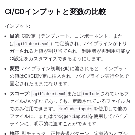
CI/CDインプットと変数の比較
インプット:
目的
: CI設定（テンプレート、コンポーネント、また
は
）で定義され、パイプラインがトリ
.gitlab-ci.yml
ガーされると値が割り当てられ、利用者が再利用可能な
CI設定をカスタマイズできるようにします。
変更
: パイプライン初期化時に渡されると、インプット
の値はCI/CD設定に挿入され、パイプライン実行全体で
固定されたままになります。
スコープ
:
または
されているフ
.gitlab-ci.yml
include
ァイルのいずれであっても、定義されているファイル内
でのみ使用できます。
を使用して他の
include:inputs
ファイルに、または
を使用してパイプ
trigger:inputs
ラインに、明示的に渡すことができます。
検証
: 型チェック、正規表現パターン、定義済みオプシ