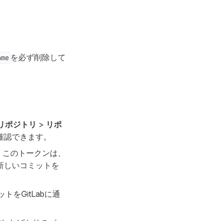
を必ず削除して
ame
。
リポジトリ
>
リポ
確認できます。
。このトークンは、
、新しいコミットを
トをGitLabに通