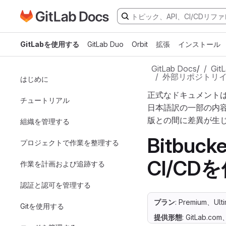
GitLabドキュメントのホームページに移動
メインコンテンツにスキップ
GitLabを使用する
GitLab Duo
Orbit
拡張
インストール
GitLab Docs
/
Gi
外部リポジトリ
はじめに
正式なドキュメント
チュートリアル
日本語訳の一部の内
版との間に差異が生
組織を管理する
Bitbuc
プロジェクトで作業を整理する
CI/CD
作業を計画および追跡する
認証と認可を管理する
プラン
: Premium、Ult
Gitを使用する
提供形態
: GitLab.co