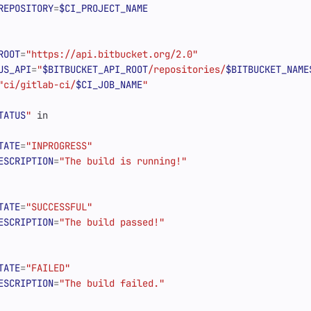
REPOSITORY
=
$CI_PROJECT_NAME
ROOT
=
"https://api.bitbucket.org/2.0"
US_API
=
"
$BITBUCKET_API_ROOT
/repositories/
$BITBUCKET_NAME
"ci/gitlab-ci/
$CI_JOB_NAME
"
TATUS
"
TATE
=
"INPROGRESS"
ESCRIPTION
=
"The build is running!"
TATE
=
"SUCCESSFUL"
ESCRIPTION
=
"The build passed!"
TATE
=
"FAILED"
ESCRIPTION
=
"The build failed."