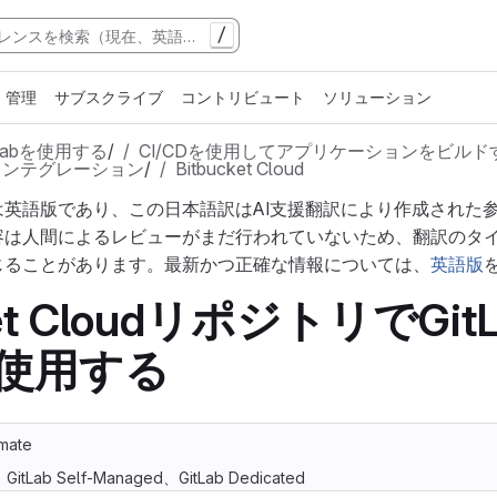
/
管理
サブスクライブ
コントリビュート
ソリューション
tLabを使用する
/
CI/CDを使用してアプリケーションをビルド
インテグレーション
/
Bitbucket Cloud
は英語版であり、この日本語訳はAI支援翻訳により作成された
容は人間によるレビューがまだ行われていないため、翻訳のタ
じることがあります。最新かつ正確な情報については、
英語版
ket CloudリポジトリでGitL
を使用する
imate
m、GitLab Self-Managed、GitLab Dedicated