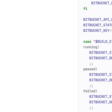
BITBUCKET_
fi
BITBUCKET_API_
BITBUCKET_STAT
BITBUCKET_KEY
=
case
"
$BUILD_S
running
)
BITBUCKET_S
BITBUCKET_D
;;
passed
)
BITBUCKET_S
BITBUCKET_D
;;
failed
)
BITBUCKET_S
BITBUCKET_D
;;