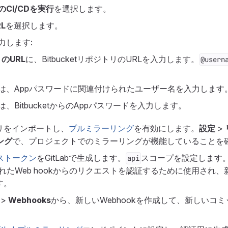
CI/CDを実行
を選択します。
L
を選択します。
力します:
のURL
に、BitbucketリポジトリのURLを入力します。
@usern
は、Appパスワードに関連付けられたユーザー名を入力します
は、BitbucketからのAppパスワードを入力します。
トリをインポートし、
プルミラーリング
を有効にします。
設定
>
ング
で、プロジェクトでのミラーリングが機能していることを
ストークン
をGitLabで生成します。
スコープを設定します
api
作成されたWeb hookからのリクエストを認証するために使用され
す。
>
Webhooks
から、新しいWebhookを作成して、新しいコミッ