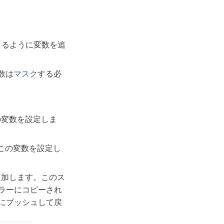
。
通信できるように変数を追
変数は
マスク
する必
、この変数を設定しま
は、この変数を設定し
を追加します。このス
bミラーにコピーされ
etにプッシュして戻