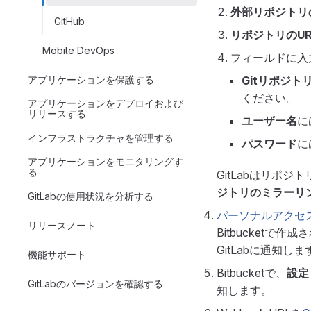
外部リポジトリの
GitHub
リポジトリのUR
Mobile DevOps
フィールドに入
アプリケーションを保護する
Gitリポジトリ
ください。
アプリケーションをデプロイおよび
リリースする
ユーザー名
に
インフラストラクチャを管理する
パスワード
に
アプリケーションをモニタリングす
る
GitLabはリポジ
ジトリのミラーリ
GitLabの使用状況を分析する
パーソナルアクセ
リリースノート
Bitbucketで
GitLabに通知しま
機能サポート
Bitbucketで、
設定
GitLabのバージョンを確認する
知します。