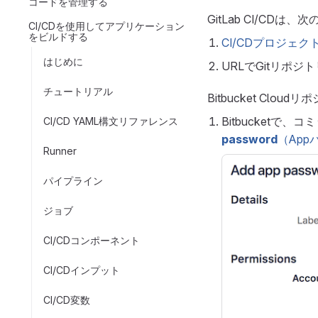
コードを管理する
GitLab CI/CDは、
CI/CDを使用してアプリケーション
をビルドする
CI/CDプロジェク
はじめに
URLでGitリポ
チュートリアル
Bitbucket Cloud
Bitbucketで
CI/CD YAML構文リファレンス
password
（App
Runner
パイプライン
ジョブ
CI/CDコンポーネント
CI/CDインプット
CI/CD変数