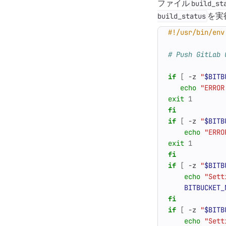
ファイル
build_st
を実
build_status
# Push GitLab 
if
[
 -z 
"
$BITB
echo
"ERROR
exit
1
fi
if
[
 -z 
"
$BITB
echo
"ERRO
exit
1
fi
if
[
 -z 
"
$BITB
echo
"Sett
BITBUCKET_
fi
if
[
 -z 
"
$BITB
echo
"Sett