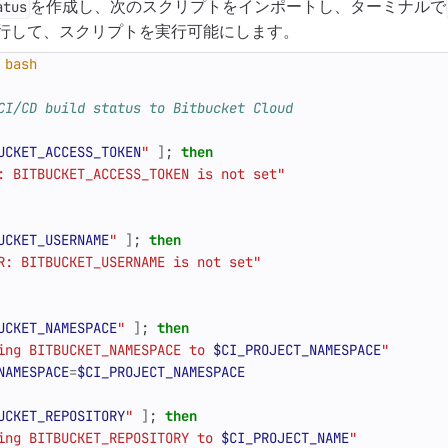
を作成し、次のスクリプトをインポートし、ターミナルで
atus
行して、スクリプトを実行可能にします。
CI/CD build status to Bitbucket Cloud
UCKET_ACCESS_TOKEN
"
]
;
then
: BITBUCKET_ACCESS_TOKEN is not set"
UCKET_USERNAME
"
]
;
then
R: BITBUCKET_USERNAME is not set"
UCKET_NAMESPACE
"
]
;
then
ing BITBUCKET_NAMESPACE to 
$CI_PROJECT_NAMESPACE
"
NAMESPACE
=
$CI_PROJECT_NAMESPACE
UCKET_REPOSITORY
"
]
;
then
ing BITBUCKET_REPOSITORY to 
$CI_PROJECT_NAME
"