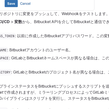
ketリポジトリに変更をプッシュして、Webhookをテストします
CI/CD
>
変数
から、Bitbucket APIを介してBitbucketと
: 以前に作成したBitbucketアプリパスワード。この
SS_TOKEN
: Bitbucketアカウントのユーザー名。
NAME
: GitLabとBitbucketネームスペースが異なる場合は
SPACE
: GitLabとBitbucketのプロジェクト名が異なる場合
SITORY
、パイプラインステータスをBitbucketにプッシュするスクリプト
ucketで作成されますが、ミラーリングプロセスによってGitLa
CI/CDパイプラインはスクリプトを実行し、ステータスをBitbuck