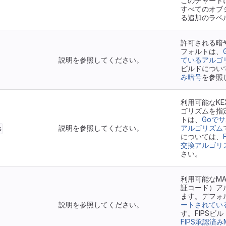
このチャート
すべてのオブ
る追加のラベ
許可される暗
フォルトは、
説明を参照してください。
ているアルゴ
ビルドについ
み暗号
を参照
利用可能なK
ゴリズムを指
トは、
Goで
説明を参照してください。
アルゴリズム
s
については、
交換アルゴリ
さい。
利用可能なM
証コード）ア
ます。デフォ
説明を参照してください。
ートされてい
す。FIPSビ
FIPS承認済み