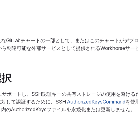
なGitLabチャートの一部として、またはこのチャートがデプ
ラスタから到達可能な外部サービスとして提供されるWorkhorseサ
選択
にサポートし、SSH認証キーの共有ストレージの使用を避けるため
対して認証するために、SSH
AuthorizedKeysCommand
を使
のAuthorizedKeysファイルを永続化または更新しません。