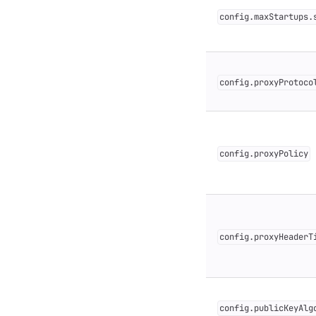
config.maxStartups.
config.proxyProtoco
config.proxyPolicy
config.proxyHeaderT
config.publicKeyAlg