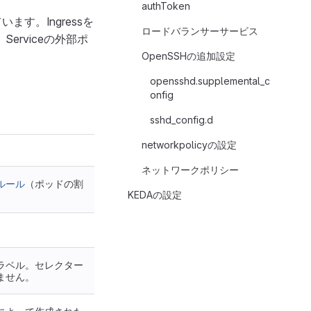
authToken
ます。Ingressを
ロードバランサーサービス
erviceの外部ポ
OpenSSHの追加設定
opensshd.supplemental_c
onfig
sshd_config.d
networkpolicyの設定
ネットワークポリシー
ルール
（ポッドの割
KEDAの設定
ラベル。セレクター
ません。