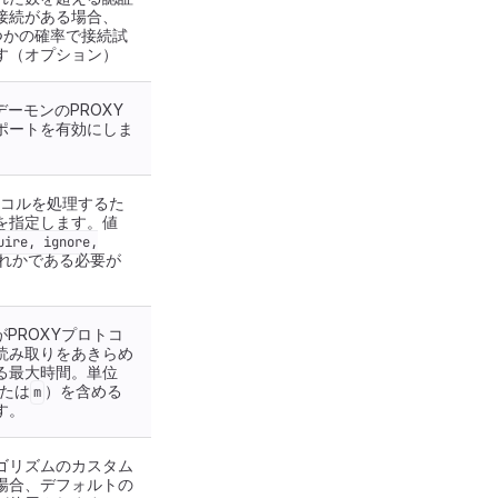
接続がある場合、
つかの確率で接続試
す（オプション）
デーモンのPROXY
ポートを有効にしま
トコルを処理するた
を指定します。値
uire, ignore,
れかである必要が
がPROXYプロトコ
読み取りをあきらめ
る最大時間。単位
たは
）を含める
m
す。
ゴリズムのカスタム
場合、デフォルトの