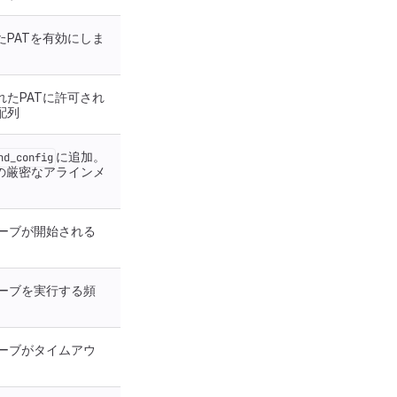
たPATを有効にしま
れたPATに許可され
配列
に追加。
hd_config
の厳密なアラインメ
プローブが開始される
プローブを実行する頻
プローブがタイムアウ