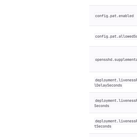
config.pat.enabled
config.pat.allowedS
opensshd.supplement
deployment.liveness
lDelaySeconds
deployment.liveness
Seconds
deployment.liveness
tSeconds