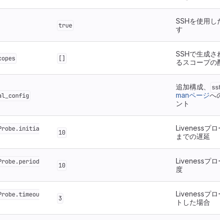
SSHを使用し
true
す
SSHで生成さ
copes
[]
るスコープの
追加構成、
ss
manページ
へ
al_config
ント
Liveness
Probe.initia
10
までの遅延
Liveness
Probe.period
10
度
Liveness
Probe.timeou
3
トした場合