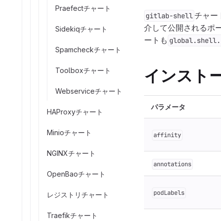
Praefectチャート
チャー
gitlab-shell
介して公開されるポ
Sidekiqチャート
ートも
global.shell.
Spamcheckチャート
Toolboxチャート
インスト
Webserviceチャート
パラメータ
HAProxyチャート
Minioチャート
affinity
NGINXチャート
annotations
OpenBaoチャート
podLabels
レジストリチャート
Traefikチャート