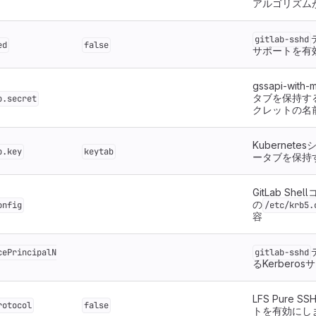
アルゴリズム
gitlab-sshd
ed
false
サポートを有
gssapi-wi
タブを保持するK
b.secret
クレットの名
Kubernet
b.key
keytab
ータブを保持
GitLab She
の
onfig
/etc/krb5.
容
cePrincipalN
gitlab-sshd
るKerbero
LFS Pure
rotocol
false
トを有効にし