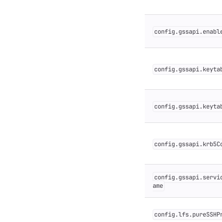
config.gssapi.enabl
config.gssapi.keyta
config.gssapi.keyta
config.gssapi.krb5C
config.gssapi.servi
ame
config.lfs.pureSSHP