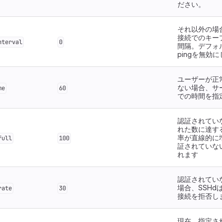
ださい。
それ以外の場
接続でのキープ
nterval
0
間隔。デフォ
pingを無効
ユーザーが正
ない場合、サ
me
60
での時間を指
認証されてい
れた数に達する
率が直線的に
full
100
証されていな
れます
認証されてい
場合、SSHd
rate
30
接続を拒否し
現在、指定さ