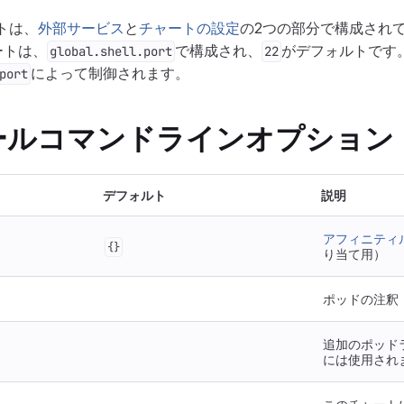
トは、
外部サービス
と
チャートの設定
の2つの部分で構成されてい
ートは、
で構成され、
がデフォルトです。S
global.shell.port
22
によって制御されます。
port
ールコマンドラインオプション
デフォルト
説明
アフィニティ
{}
り当て用）
ポッドの注釈
追加のポッド
には使用され