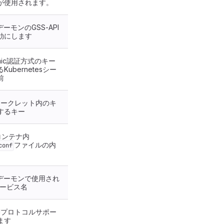
が使用されます。
デーモンのGSS-API
効にします
th-mic認証方式のキー
ubernetesシー
前
esシークレット内のキ
するキー
llコンテナ内
ファイルの内
conf
デーモンで使用され
sサービス名
 SSHプロトコルサポー
ます