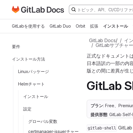
GitLabドキュメントのホームページに移動
メインコンテンツにスキップ
GitLabを使用する
GitLab Duo
Orbit
拡張
インストール
GitLab Docs
/
イ
GitLabサブチャ
要件
正式なドキュメント
インストール方法
日本語訳の一部の内
版との間に差異が生
Linuxパッケージ
GitLa
Helmチャート
インストール
プラン
: Free、Premiu
設定
提供形態
: GitLab Sel
グローバル変数
GitL
gitlab-shell
certmanager-issuerチャー