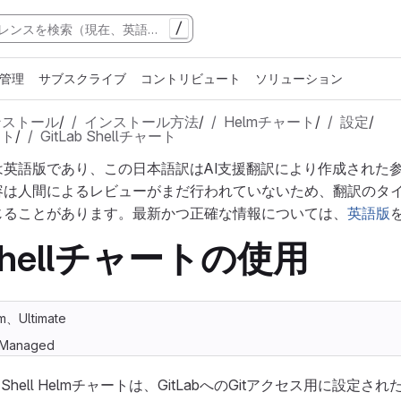
/
管理
サブスクライブ
コントリビュート
ソリューション
ンストール
/
インストール方法
/
Helmチャート
/
設定
/
ート
/
GitLab Shellチャート
は英語版であり、この日本語訳はAI支援翻訳により作成された
容は人間によるレビューがまだ行われていないため、翻訳のタ
じることがあります。最新かつ正確な情報については、
英語版
b Shellチャートの使用
m、Ultimate
f-Managed
ab Shell Helmチャートは、GitLabへのGitアクセス用に設定