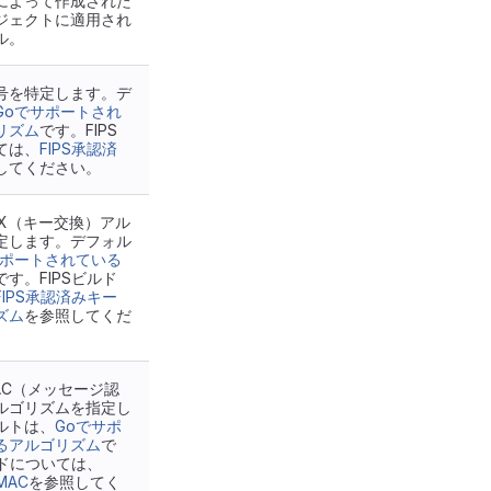
によって作成された
ジェクトに適用され
ル。
号を特定します。デ
Goでサポートされ
リズム
です。FIPS
ては、
FIPS承認済
してください。
EX（キー交換）アル
定します。デフォル
サポートされている
です。FIPSビルド
FIPS承認済みキー
ズム
を参照してくだ
AC（メッセージ認
ルゴリズムを指定し
ルトは、
Goでサポ
るアルゴリズム
で
ルドについては、
MAC
を参照してく