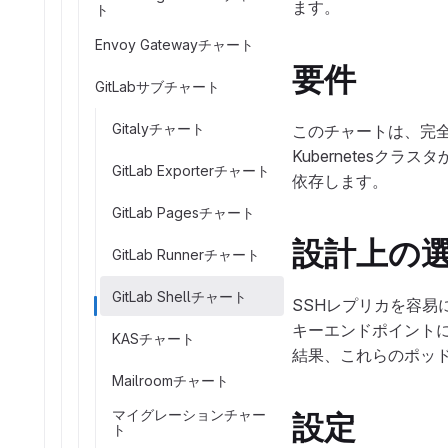
ます。
ト
Envoy Gatewayチャート
要件
GitLabサブチャート
Gitalyチャート
このチャートは、完全
Kubernetesク
GitLab Exporterチャート
依存します。
GitLab Pagesチャート
設計上の
GitLab Runnerチャート
GitLab Shellチャート
SSHレプリカを容易
キーエンドポイントに
KASチャート
結果、これらのポッド内
Mailroomチャート
マイグレーションチャー
設定
ト