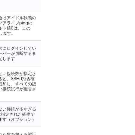
合はアイドル状態の
アライブpingの
ルト値0は、この
にします。
常にログインしてい
ーバーが切断するま
定します
ない接続数が指定さ
と、SSHd拒否確
増加し、すべての認
い接続試行が拒否さ
ない接続が多すぎる
は指定された確率で
ます（オプション）
れた数を超える認証