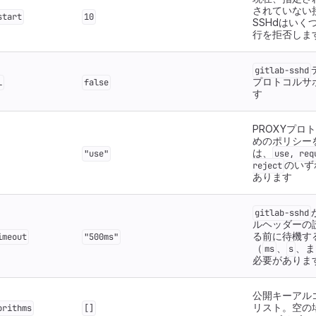
されていない
start
10
SSHdはいく
行を拒否しま
gitlab-sshd
プロトコルサ
l
false
す
PROXYプロ
めのポリシー
は、
"use"
use, req
のいず
reject
あります
gitlab-sshd
ルヘッダーの
る前に待機す
imeout
"500ms"
（
、
、ま
ms
s
必要がありま
公開キーアル
リスト。空の
orithms
[]