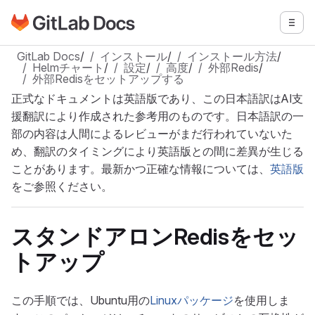
GitLabドキュメントのホームページに移動
メニ
メインコンテンツにスキップ
GitLab Docs
/
インストール
/
インストール方法
/
Helmチャート
/
設定
/
高度
/
外部Redis
/
外部Redisをセットアップする
正式なドキュメントは英語版であり、この日本語訳はAI支
援翻訳により作成された参考用のものです。日本語訳の一
部の内容は人間によるレビューがまだ行われていないた
め、翻訳のタイミングにより英語版との間に差異が生じる
ことがあります。最新かつ正確な情報については、
英語版
をご参照ください。
スタンドアロンRedisをセッ
トアップ
この手順では、Ubuntu用の
Linuxパッケージ
を使用しま