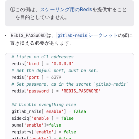
この例は、
スケーリング用のRedis
を提供すること
を目的としていません。
は、
シークレット
の値に
REDIS_PASSWORD
gitlab-redis
置き換える必要があります。
# Listen on all addresses
redis
[
'bind'
]
=
'0.0.0.0'
# Set the defaul port, must be set.
redis
[
'port'
]
=
6379
# Set password, as in the secret `gitlab-redis` pop
redis
[
'password'
]
=
'REDIS_PASSWORD'
## Disable everything else
gitlab_rails
[
'enable'
]
=
false
sidekiq
[
'enable'
]
=
false
puma
[
'enable'
]=
false
registry
[
'enable'
]
=
false
gitaly
[
'enable'
]
=
false