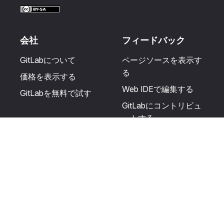
会社
フィードバック
GitLabについて
ページソースを表示す
る
価格を表示する
Web IDEで編集する
GitLabを無料で試す
GitLabにコントリビュ
ートする
更新を提案する
ヘルプとコミュニテ
リソース
ィ
利用規約
認定を受ける
プライバシーに関する
サポートを受ける
声明