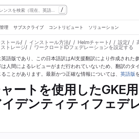
/
管理
サブスクライブ
コントリビュート
ソリューション
ンストール
/
インストール方法
/
Helmチャート
/
設定
/
トストレージ
/
ワークロードIDフェデレーションを設定する
は英語版であり、この日本語訳はAI支援翻訳により作成された
容は人間によるレビューがまだ行われていないため、翻訳のタ
じることがあります。最新かつ正確な情報については、
英語版
abチャートを使用したGKE
アイデンティティフェデ