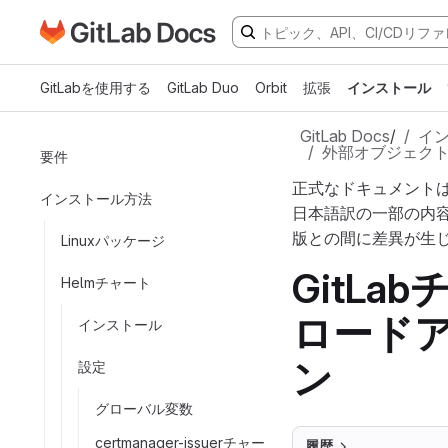
GitLabドキュメントのホームページに移動
メインコンテンツにスキップ
GitLabを使用する
GitLab Duo
Orbit
拡張
インストール
GitLab Docs
/
イ
外部オブジェク
要件
正式なドキュメント
インストール方法
日本語訳の一部の内
版との間に差異が生
Linuxパッケージ
GitL
Helmチャート
ロード
インストール
ン
設定
グローバル変数
certmanager-issuerチャー
履歴