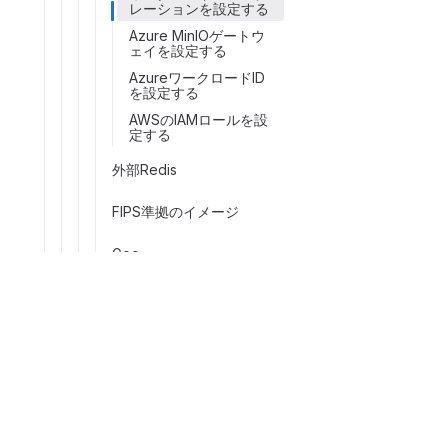
レーションを設定する
Azure MinIOゲートウ
ェイを設定する
AzureワークロードID
を設定する
AWSのIAMロールを設
定する
外部Redis
FIPS準拠のイメージ
Geo
サービス間の内部TLS
会社
永続ボリューム
Red Hat UBIベースのイ
GitLabについ
Facebook
LinkedIn
Twitter
YouTube
メージ
価格を表示す
バックアップと復元
GitLabを無料