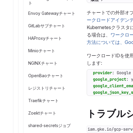
ト
チャートでの外部オ
Envoy Gatewayチャート
ークロードアイデンティ
GitLabサブチャート
Kubernetes
る場合は、
ワークロ
HAProxyチャート
方法については、Go
Minioチャート
ワークロードIDを使
します:
NGINXチャート
provider
:
Google
OpenBaoチャート
google_project
:
google_client_em
レジストリチャート
google_json_key_
Traefikチャート
トラブル
Zoektチャート
shared-secretsジョブ
iam.gke.io/gcp-serv