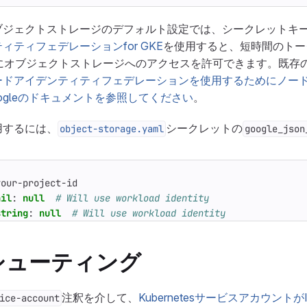
ブジェクトストレージのデフォルト設定では、シークレットキ
ティフェデレーションfor GKE
を使用すると、短時間のトー
クラスタにオブジェクトストレージへのアクセスを許可できます。既存
ードアイデンティティフェデレーションを使用するためにノー
ogleのドキュメントを参照してください
。
用するには、
シークレットの
object-storage.yaml
google_json
your-project-id
ail
:
null
# Will use workload identity
string
:
null
# Will use workload identity
シューティング
注釈を介して、
Kubernetesサービスアカウント
ice-account