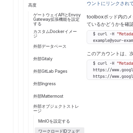
ウントにリンクされ
高度
ゲートウェイAPIとEnvoy
toolboxポッド
Gateway拡張機能を設定
する
ているかどうかを確
カスタムDockerイメー
$ curl -H 
"Metad
ジ
example@your-exa
外部データベース
このアカウントは、
外部Gitaly
$ curl -H 
"Metad
外部GitLab Pages
https://www.goog
外部Ingress
外部Mattermost
外部オブジェクトストレ
ージ
MinIOを設定する
ワークロードIDフェデ