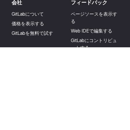
会社
フィードバック
GitLabについて
ページソースを表示す
る
価格を表示する
Web IDEで編集する
GitLabを無料で試す
GitLabにコントリビュ
ートする
更新を提案する
ヘルプとコミュニテ
リソース
ィ
利用規約
認定を受ける
プライバシーに関する
サポートを受ける
声明
GitLabフォーラムに投
生成AIの使用
稿する
ユーザーライセンスの