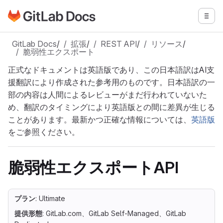
GitLabドキュメントのホームページに移動
メニ
メインコンテンツにスキップ
GitLab Docs
/
拡張
/
REST API
/
リソース
/
脆弱性エクスポート
正式なドキュメントは英語版であり、この日本語訳はAI支
援翻訳により作成された参考用のものです。日本語訳の一
部の内容は人間によるレビューがまだ行われていないた
め、翻訳のタイミングにより英語版との間に差異が生じる
ことがあります。最新かつ正確な情報については、
英語版
をご参照ください。
脆弱性エクスポートAPI
プラン
: Ultimate
提供形態
: GitLab.com、GitLab Self-Managed、GitLab