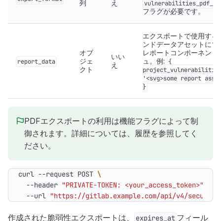
列
え
vulnerabilities_pdf_ex
フラグが必要です。
エクスポートで使用する
ンドデータアセットにマ
オブ
レポートコンポーネント
いい
ジェ
ュ。例:
report_data
{
え
クト
project_vulnerabilitie
'<svg>some report asse
}
PDFエクスポートの利用は機能フラグによって制
御されます。詳細については、履歴を参照してく
ださい。
curl --request POST 
  --header 
"PRIVATE-TOKEN: <your_access_token>"
  --url 
"https://gitlab.example.com/api/v4/security
作成された脆弱性エクスポートは、
フィール
expires_at