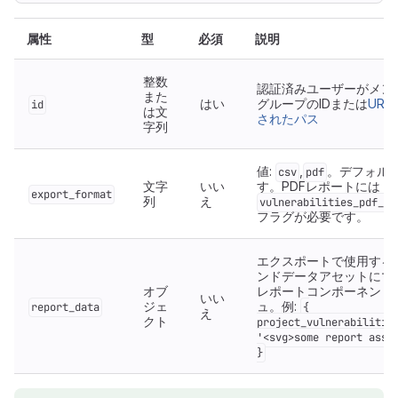
属性
型
必須
説明
整数
認証済みユーザーがメン
また
はい
グループのIDまたは
UR
id
は文
されたパス
字列
値:
,
。デフォル
csv
pdf
文字
いい
す。PDFレポートには
export_format
列
え
vulnerabilities_pdf_ex
フラグが必要です。
エクスポートで使用する
ンドデータアセットにマ
オブ
レポートコンポーネント
いい
ジェ
ュ。例:
report_data
{
え
クト
project_vulnerabilitie
'<svg>some report asse
}