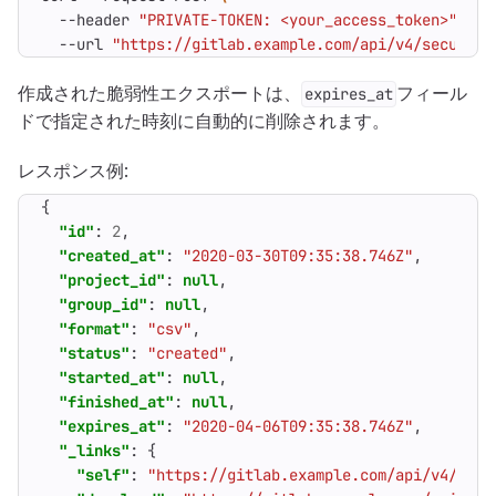
  --header 
"PRIVATE-TOKEN: <your_access_token>"
  --url 
"https://gitlab.example.com/api/v4/security
作成された脆弱性エクスポートは、
フィール
expires_at
ドで指定された時刻に自動的に削除されます。
レスポンス例:
{
"id"
:
2
,
"created_at"
:
"2020-03-30T09:35:38.746Z"
,
"project_id"
:
null
,
"group_id"
:
null
,
"format"
:
"csv"
,
"status"
:
"created"
,
"started_at"
:
null
,
"finished_at"
:
null
,
"expires_at"
:
"2020-04-06T09:35:38.746Z"
,
"_links"
:
{
"self"
:
"https://gitlab.example.com/api/v4/secu