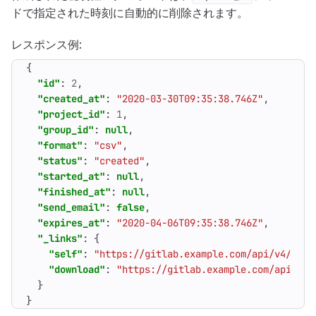
ドで指定された時刻に自動的に削除されます。
レスポンス例:
{
"id"
:
2
,
"created_at"
:
"2020-03-30T09:35:38.746Z"
,
"project_id"
:
1
,
"group_id"
:
null
,
"format"
:
"csv"
,
"status"
:
"created"
,
"started_at"
:
null
,
"finished_at"
:
null
,
"send_email"
:
false
,
"expires_at"
:
"2020-04-06T09:35:38.746Z"
,
"_links"
:
{
"self"
:
"https://gitlab.example.com/api/v4/secu
"download"
:
"https://gitlab.example.com/api/v4/
}
}