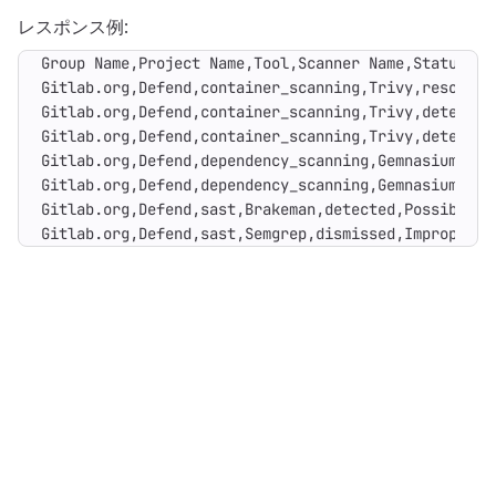
レスポンス例:
Gitlab.org,Defend,sast,Semgrep,dismissed,Improper N