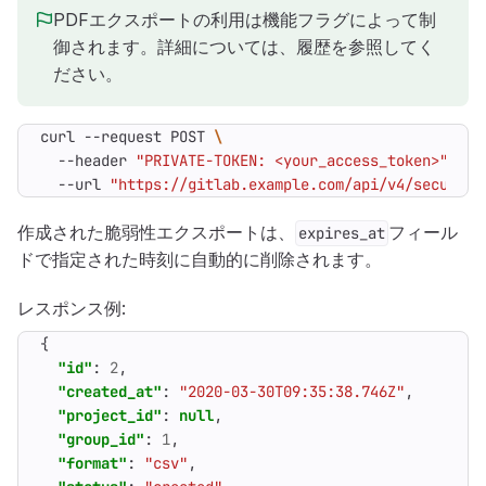
PDFエクスポートの利用は機能フラグによって制
御されます。詳細については、履歴を参照してく
ださい。
curl --request POST 
  --header 
"PRIVATE-TOKEN: <your_access_token>"
  --url 
"https://gitlab.example.com/api/v4/security
作成された脆弱性エクスポートは、
フィール
expires_at
ドで指定された時刻に自動的に削除されます。
レスポンス例:
{
"id"
:
2
,
"created_at"
:
"2020-03-30T09:35:38.746Z"
,
"project_id"
:
null
,
"group_id"
:
1
,
"format"
:
"csv"
,