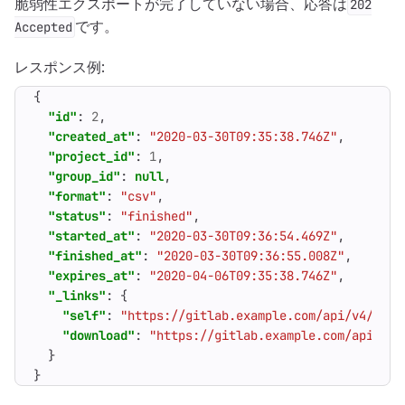
脆弱性エクスポートが完了していない場合、応答は
202
です。
Accepted
レスポンス例:
{
"id"
:
2
,
"created_at"
:
"2020-03-30T09:35:38.746Z"
,
"project_id"
:
1
,
"group_id"
:
null
,
"format"
:
"csv"
,
"status"
:
"finished"
,
"started_at"
:
"2020-03-30T09:36:54.469Z"
,
"finished_at"
:
"2020-03-30T09:36:55.008Z"
,
"expires_at"
:
"2020-04-06T09:35:38.746Z"
,
"_links"
:
{
"self"
:
"https://gitlab.example.com/api/v4/secu
"download"
:
"https://gitlab.example.com/api/v4/
}
}