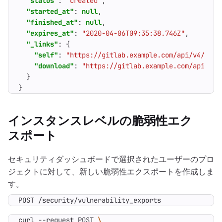
"status"
:
"created"
,
"started_at"
:
null
,
"finished_at"
:
null
,
"expires_at"
:
"2020-04-06T09:35:38.746Z"
,
"_links"
:
{
"self"
:
"https://gitlab.example.com/api/v4/secu
"download"
:
"https://gitlab.example.com/api/v4/
}
}
インスタンスレベルの脆弱性エク
スポート
セキュリティダッシュボードで選択されたユーザーのプロ
ジェクトに対して、新しい脆弱性エクスポートを作成しま
す。
POST /security/vulnerability_exports
curl --request POST 