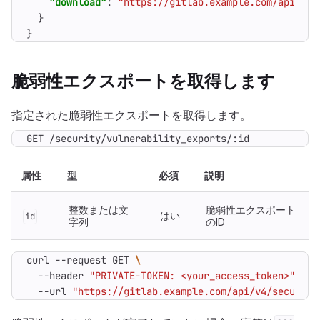
"download"
:
"https://gitlab.example.com/api/v4/
}
}
脆弱性エクスポートを取得します
指定された脆弱性エクスポートを取得します。
GET /security/vulnerability_exports/:id
属性
型
必須
説明
整数または文
脆弱性エクスポート
はい
id
字列
のID
curl --request GET 
  --header 
"PRIVATE-TOKEN: <your_access_token>"
  --url 
"https://gitlab.example.com/api/v4/security