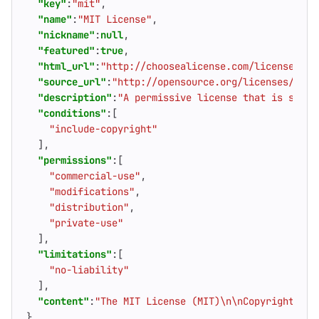
"key"
:
"mit"
,
"name"
:
"MIT License"
,
"nickname"
:
null
,
"featured"
:
true
,
"html_url"
:
"http://choosealicense.com/licenses/mi
"source_url"
:
"http://opensource.org/licenses/MIT"
"description"
:
"A permissive license that is short
"conditions"
:[
"include-copyright"
],
"permissions"
:[
"commercial-use"
,
"modifications"
,
"distribution"
,
"private-use"
],
"limitations"
:[
"no-liability"
],
"content"
:
"The MIT License (MIT)\n\nCopyright (c)
}