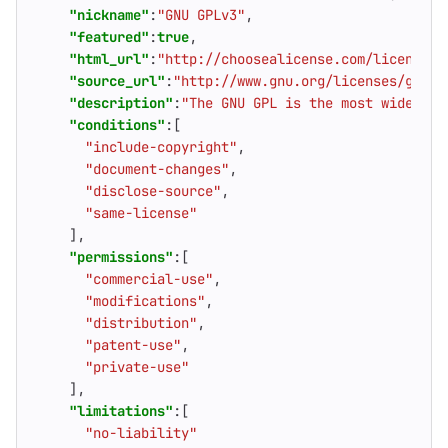
"nickname"
:
"GNU GPLv3"
,
"featured"
:
true
,
"html_url"
:
"http://choosealicense.com/licenses/
"source_url"
:
"http://www.gnu.org/licenses/gpl-3
"description"
:
"The GNU GPL is the most widely u
"conditions"
:[
"include-copyright"
,
"document-changes"
,
"disclose-source"
,
"same-license"
],
"permissions"
:[
"commercial-use"
,
"modifications"
,
"distribution"
,
"patent-use"
,
"private-use"
],
"limitations"
:[
"no-liability"