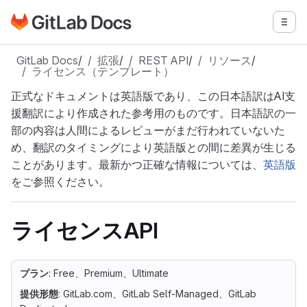
GitLabドキュメントのホームページに移動
メニ
メインコンテンツにスキップ
GitLab Docs
/
拡張
/
REST API
/
リソース
/
ライセンス（テンプレート）
正式なドキュメントは英語版であり、この日本語訳はAI支
援翻訳により作成された参考用のものです。日本語訳の一
部の内容は人間によるレビューがまだ行われていないた
め、翻訳のタイミングにより英語版との間に差異が生じる
ことがあります。最新かつ正確な情報については、
英語版
をご参照ください。
ライセンスAPI
プラン
: Free、Premium、Ultimate
提供形態
: GitLab.com、GitLab Self-Managed、GitLab