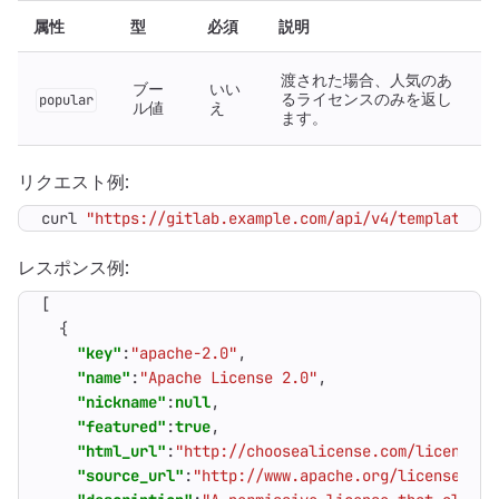
属性
型
必須
説明
渡された場合、人気のあ
ブー
いい
るライセンスのみを返し
popular
ル値
え
ます。
リクエスト例:
curl 
"https://gitlab.example.com/api/v4/templates/l
レスポンス例:
[
{
"key"
:
"apache-2.0"
,
"name"
:
"Apache License 2.0"
,
"nickname"
:
null
,
"featured"
:
true
,
"html_url"
:
"http://choosealicense.com/licenses/
"source_url"
:
"http://www.apache.org/licenses/LI