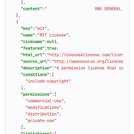
],
"content"
:
"                    GNU GENERAL PUBL
},
{
"key"
:
"mit"
,
"name"
:
"MIT License"
,
"nickname"
:
null
,
"featured"
:
true
,
"html_url"
:
"http://choosealicense.com/licenses/
"source_url"
:
"http://opensource.org/licenses/MI
"description"
:
"A permissive license that is sho
"conditions"
:[
"include-copyright"
],
"permissions"
:[
"commercial-use"
,
"modifications"
,
"distribution"
,
"private-use"
],
"limitations"
:[