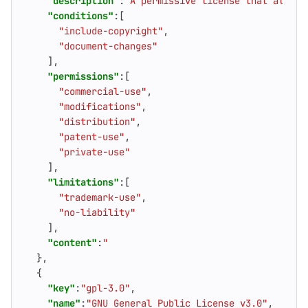
"description"
:
"A permissive license that also p
"conditions"
:[
"include-copyright"
,
"document-changes"
],
"permissions"
:[
"commercial-use"
,
"modifications"
,
"distribution"
,
"patent-use"
,
"private-use"
],
"limitations"
:[
"trademark-use"
,
"no-liability"
],
"content"
:
"                                 Apa
},
{
"key"
:
"gpl-3.0"
,
"name"
:
"GNU General Public License v3.0"
,