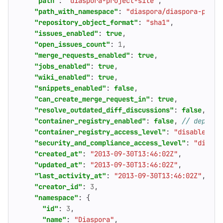
"path"
:
"diaspora-project-site"
,
"path_with_namespace"
:
"diaspora/diaspora-proje
"repository_object_format"
:
"sha1"
,
"issues_enabled"
:
true
,
"open_issues_count"
:
1
,
"merge_requests_enabled"
:
true
,
"jobs_enabled"
:
true
,
"wiki_enabled"
:
true
,
"snippets_enabled"
:
false
,
"can_create_merge_request_in"
:
true
,
"resolve_outdated_diff_discussions"
:
false
,
"container_registry_enabled"
:
false
,
"container_registry_access_level"
:
"disabled"
,
"security_and_compliance_access_level"
:
"disabl
"created_at"
:
"2013-09-30T13:46:02Z"
,
"updated_at"
:
"2013-09-30T13:46:02Z"
,
"last_activity_at"
:
"2013-09-30T13:46:02Z"
,
"creator_id"
:
3
,
"namespace"
:
{
"id"
:
3
,
"name"
:
"Diaspora"
,