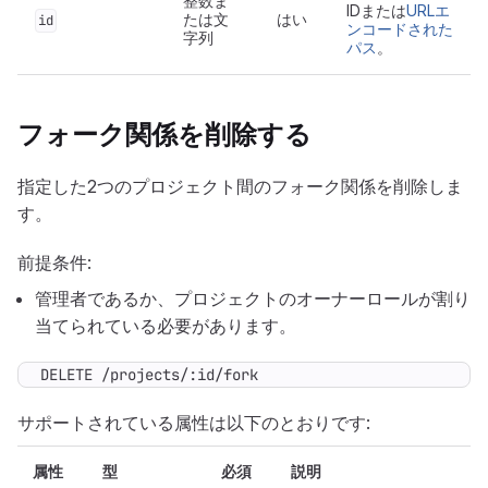
整数ま
IDまたは
URLエ
たは文
はい
id
ンコードされた
字列
パス
。
フォーク関係を削除する
指定した2つのプロジェクト間のフォーク関係を削除しま
す。
前提条件:
管理者であるか、プロジェクトのオーナーロールが割り
当てられている必要があります。
DELETE /projects/:id/fork
サポートされている属性は以下のとおりです:
属性
型
必須
説明