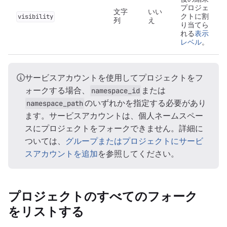
プロジェ
文字
いい
クトに割
visibility
列
え
り当てら
れる
表示
レベル
。
サービスアカウントを使用してプロジェクトをフ
ォークする場合、
または
namespace_id
のいずれかを指定する必要があり
namespace_path
ます。サービスアカウントは、個人ネームスペー
スにプロジェクトをフォークできません。詳細に
ついては、
グループまたはプロジェクトにサービ
スアカウントを追加
を参照してください。
プロジェクトのすべてのフォーク
をリストする