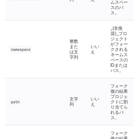
ムスペー
スのパ
ス。
_(非推
奨)_プロ
ジェクト
整数
がフォー
また
いい
クされる
namespace
は文
え
ネームス
字列
ペースの
IDまたは
パス。
フォーク
後の結果
プロジェ
文字
いい
クトに割
path
列
え
り当てら
れるパ
ス。
フォーク
後の結果