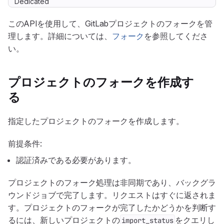
Dedicated
このAPIを使用して、GitLabプロジェクトのフォークを管
理します。詳細については、
フォーク
を参照してくださ
い。
プロジェクトのフォークを作成す
る
指定したプロジェクトのフォークを作成します。
前提条件:
認証済みである必要があります。
プロジェクトのフォーク処理は非同期であり、バックグラ
ウンドジョブで完了します。リクエストはすぐに返されま
す。プロジェクトのフォークが完了したかどうかを判断す
るには、新しいプロジェクトの
をクエリし
import_status