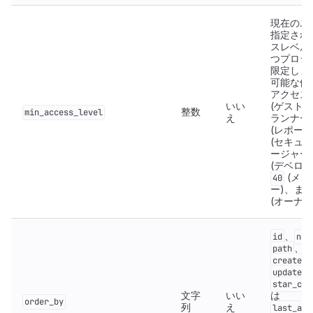
現在のユ
指定され
スレベル
つプロジ
限定しま
可能な値
アクセス
いい
(ゲスト)
整数
min_access_level
え
ランナー
(レポータ
(セキュ
ージャー
(デベロッ
(メン
40
ー)、ま
(オーナー
、
id
nam
、
path
created_
updated_
star_cou
文字
いい
は
order_by
列
え
last_act