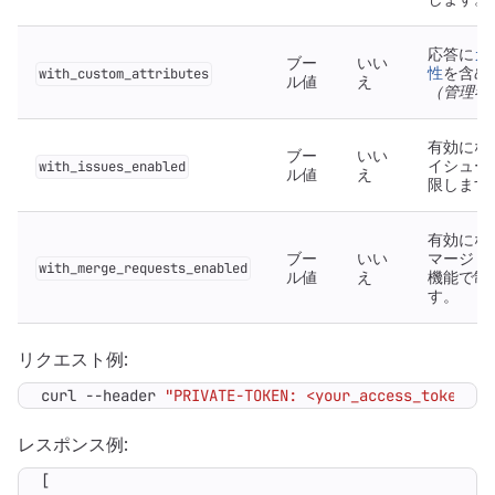
応答に
カ
ブー
いい
性
を含め
with_custom_attributes
ル値
え
（管理者
有効にな
ブー
いい
イシュー
with_issues_enabled
ル値
え
限します
有効にな
ブー
いい
マージリ
with_merge_requests_enabled
ル値
え
機能で制
す。
リクエスト例:
curl --header 
"PRIVATE-TOKEN: <your_access_token>"
レスポンス例:
[