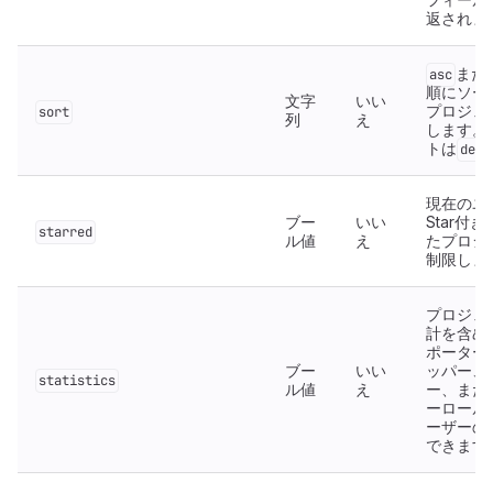
返されま
また
asc
順にソー
文字
いい
プロジェ
sort
列
え
します。
トは
desc
現在のユ
ブー
いい
Star付
starred
ル値
え
たプロジ
制限しま
プロジェ
計を含め
ポーター
ブー
いい
ッパー、
statistics
ル値
え
ー、また
ーロール
ーザーの
できます