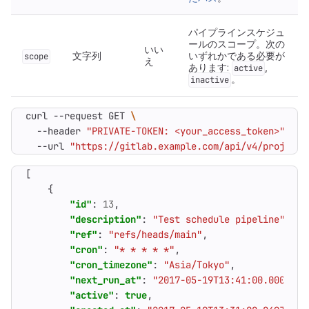
パイプラインスケジュ
ールのスコープ。次の
いい
文字列
いずれかである必要が
scope
え
あります:
,
active
。
inactive
curl --request GET 
  --header 
"PRIVATE-TOKEN: <your_access_token>"
  --url 
"https://gitlab.example.com/api/v4/projects
[
{
"id"
:
13
,
"description"
:
"Test schedule pipeline"
,
"ref"
:
"refs/heads/main"
,
"cron"
:
"* * * * *"
,
"cron_timezone"
:
"Asia/Tokyo"
,
"next_run_at"
:
"2017-05-19T13:41:00.000Z"
,
"active"
:
true
,