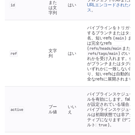
また
はい
URLエンコードされたパ
id
は文
ス
。
字列
パイプラインをトリガー
するブランチまたはタグ
名。短いrefs (
) ま
main
は完全なrefs
(
または
refs/heads/main
文字
はい
) のいず
ref
refs/tags/main
列
れかを受け入れます。値
がブランチまたはタグの
いずれかに一致しない限
り、短いrefsは自動的に
全なrefsに展開されます
パイプラインスケジュー
ルを有効にします。false
が設定されている場合、
ブー
いい
パイプラインスケジュー
active
ル値
え
ルは初期状態では非アク
ティブになります (デフ
ルト:
)。
true