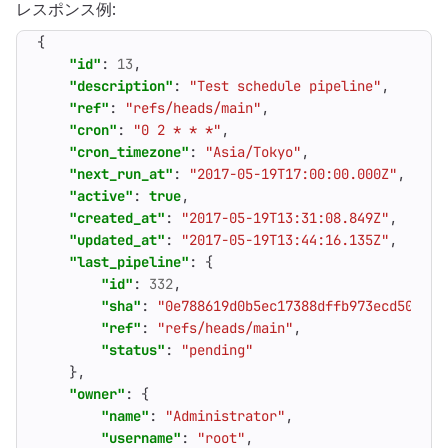
レスポンス例:
{
"id"
:
13
,
"description"
:
"Test schedule pipeline"
,
"ref"
:
"refs/heads/main"
,
"cron"
:
"0 2 * * *"
,
"cron_timezone"
:
"Asia/Tokyo"
,
"next_run_at"
:
"2017-05-19T17:00:00.000Z"
,
"active"
:
true
,
"created_at"
:
"2017-05-19T13:31:08.849Z"
,
"updated_at"
:
"2017-05-19T13:44:16.135Z"
,
"last_pipeline"
:
{
"id"
:
332
,
"sha"
:
"0e788619d0b5ec17388dffb973ecd505946
"ref"
:
"refs/heads/main"
,
"status"
:
"pending"
},
"owner"
:
{
"name"
:
"Administrator"
,
"username"
:
"root"
,