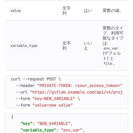
文字
はい
変数の値。
value
列
変数のタイ
プ。利用可
能なタイプ
文字
いい
は:
variable_type
列
え
env_var
(デフォル
ト) と
。
file
curl --request POST 
  --header 
"PRIVATE-TOKEN: <your_access_token>"
  --url 
"https://gitlab.example.com/api/v4/projects
  --form 
"key=NEW_VARIABLE"
  --form 
"value=new value"
{
"key"
:
"NEW_VARIABLE"
,
"variable_type"
:
"env_var"
,