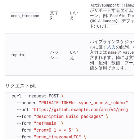
ActiveSupport::TimeZon
がサポートするタイムゾ
文字
いい
ーン。例:
cron_timezone
Pacific Time
列
え
(デフォル
(US & Canada)
ト:
)。
UTC
パイプラインスケジュー
ルに渡す
入力
の配列。各
ハッ
いい
入力には
と
が
name
value
inputs
シュ
え
含まれます。値には文字
列、配列、数値、ブール
値を使用できます。
リクエスト例:
curl --request POST 
  --header 
"PRIVATE-TOKEN: <your_access_token>"
  --url 
"https://gitlab.example.com/api/v4/projects
  --form 
"description=Build packages"
  --form 
"ref=main"
  --form 
"cron=0 1 * * 5"
  --form 
"cron_timezone=UTC"