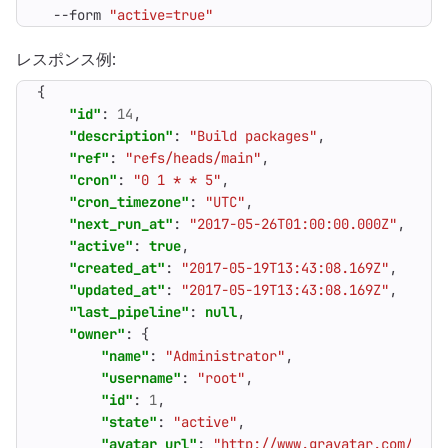
  --form 
"active=true"
レスポンス例:
{
"id"
:
14
,
"description"
:
"Build packages"
,
"ref"
:
"refs/heads/main"
,
"cron"
:
"0 1 * * 5"
,
"cron_timezone"
:
"UTC"
,
"next_run_at"
:
"2017-05-26T01:00:00.000Z"
,
"active"
:
true
,
"created_at"
:
"2017-05-19T13:43:08.169Z"
,
"updated_at"
:
"2017-05-19T13:43:08.169Z"
,
"last_pipeline"
:
null
,
"owner"
:
{
"name"
:
"Administrator"
,
"username"
:
"root"
,
"id"
:
1
,
"state"
:
"active"
,
"avatar_url"
:
"http://www.gravatar.com/avat