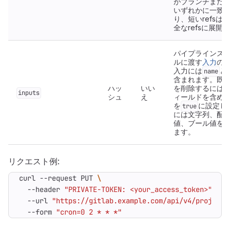
がブランチまた
いずれかに一致
り、短いrefsは
全なrefsに展開
パイプラインス
ルに渡す
入力
の
入力には
と
name
含まれます。既
ハッ
いい
を削除するには
inputs
シュ
え
ィールドを含め
を
に設定し
true
には文字列、配
値、ブール値を
ます。
リクエスト例:
curl --request PUT 
  --header 
"PRIVATE-TOKEN: <your_access_token>"
  --url 
"https://gitlab.example.com/api/v4/projects
  --form 
"cron=0 2 * * *"