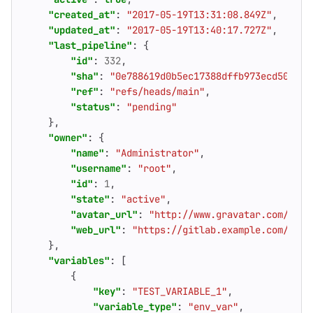
"created_at"
:
"2017-05-19T13:31:08.849Z"
,
"updated_at"
:
"2017-05-19T13:40:17.727Z"
,
"last_pipeline"
:
{
"id"
:
332
,
"sha"
:
"0e788619d0b5ec17388dffb973ecd505946
"ref"
:
"refs/heads/main"
,
"status"
:
"pending"
},
"owner"
:
{
"name"
:
"Administrator"
,
"username"
:
"root"
,
"id"
:
1
,
"state"
:
"active"
,
"avatar_url"
:
"http://www.gravatar.com/avat
"web_url"
:
"https://gitlab.example.com/root
},
"variables"
:
[
{
"key"
:
"TEST_VARIABLE_1"
,
"variable_type"
:
"env_var"
,