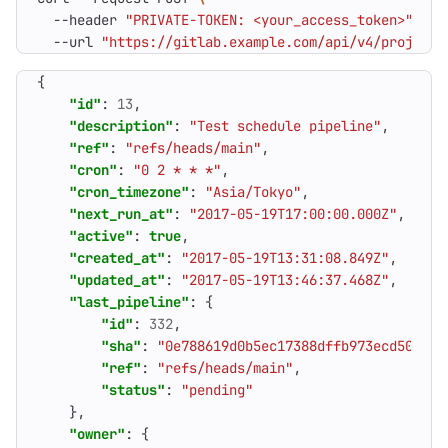
  --header 
"PRIVATE-TOKEN: <your_access_token>"
  --url 
"https://gitlab.example.com/api/v4/projects
{
"id"
:
13
,
"description"
:
"Test schedule pipeline"
,
"ref"
:
"refs/heads/main"
,
"cron"
:
"0 2 * * *"
,
"cron_timezone"
:
"Asia/Tokyo"
,
"next_run_at"
:
"2017-05-19T17:00:00.000Z"
,
"active"
:
true
,
"created_at"
:
"2017-05-19T13:31:08.849Z"
,
"updated_at"
:
"2017-05-19T13:46:37.468Z"
,
"last_pipeline"
:
{
"id"
:
332
,
"sha"
:
"0e788619d0b5ec17388dffb973ecd505946
"ref"
:
"refs/heads/main"
,
"status"
:
"pending"
},
"owner"
:
{