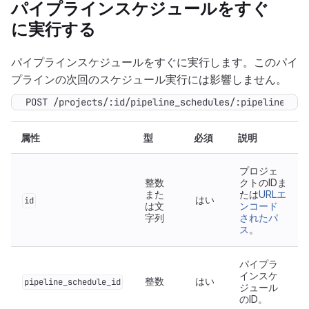
パイプラインスケジュールをすぐ
に実行する
パイプラインスケジュールをすぐに実行します。このパイ
プラインの次回のスケジュール実行には影響しません。
POST /projects/:id/pipeline_schedules/:pipeline_sch
属性
型
必須
説明
プロジェ
整数
クトのIDま
また
たは
URLエ
はい
id
は文
ンコード
字列
されたパ
ス
。
パイプラ
インスケ
整数
はい
pipeline_schedule_id
ジュール
のID。