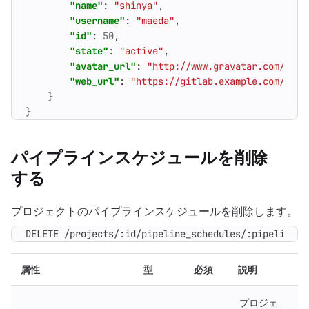
"name"
:
"shinya"
,
"username"
:
"maeda"
,
"id"
:
50
,
"state"
:
"active"
,
"avatar_url"
:
"http://www.gravatar.com/avat
"web_url"
:
"https://gitlab.example.com/maed
}
}
パイプラインスケジュールを削除
する
プロジェクトのパイプラインスケジュールを削除します。
DELETE /projects/:id/pipeline_schedules/:pipeline_s
属性
型
必須
説明
プロジェ