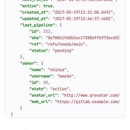
"active"
:
true
,
"created_at"
:
"2017-05-19T13:31:08.849Z"
,
"updated_at"
:
"2017-05-19T13:46:37.468Z"
,
"last_pipeline"
:
{
"id"
:
332
,
"sha"
:
"0e788619d0b5ec17388dffb973ecd505946
"ref"
:
"refs/heads/main"
,
"status"
:
"pending"
},
"owner"
:
{
"name"
:
"shinya"
,
"username"
:
"maeda"
,
"id"
:
50
,
"state"
:
"active"
,
"avatar_url"
:
"http://www.gravatar.com/avat
"web_url"
:
"https://gitlab.example.com/maed
}
}