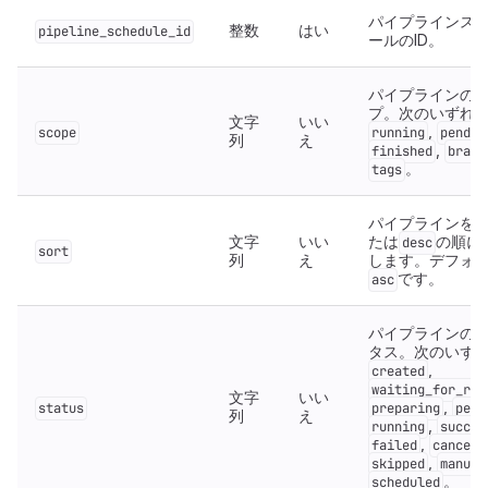
パイプラインス
整数
はい
pipeline_schedule_id
ールのID。
パイプラインの
プ。次のいずれか
文字
いい
,
scope
running
pendin
列
え
,
finished
branc
。
tags
パイプラインを
a
文字
いい
たは
の順に
desc
sort
列
え
します。デフォ
です。
asc
パイプラインの
タス。次のいずれ
,
created
waiting_for_res
文字
いい
,
status
preparing
pend
列
え
,
running
succes
,
failed
cancele
,
skipped
manual
。
scheduled