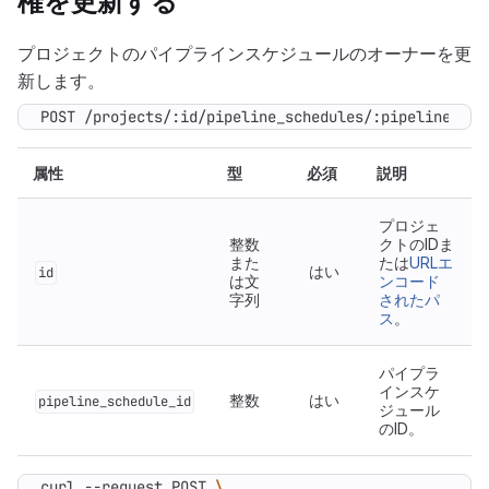
権を更新する
プロジェクトのパイプラインスケジュールのオーナーを更
新します。
POST /projects/:id/pipeline_schedules/:pipeline_sch
属性
型
必須
説明
プロジェ
整数
クトのIDま
また
たは
URLエ
はい
id
は文
ンコード
字列
されたパ
ス
。
パイプラ
インスケ
整数
はい
pipeline_schedule_id
ジュール
のID。
curl --request POST 