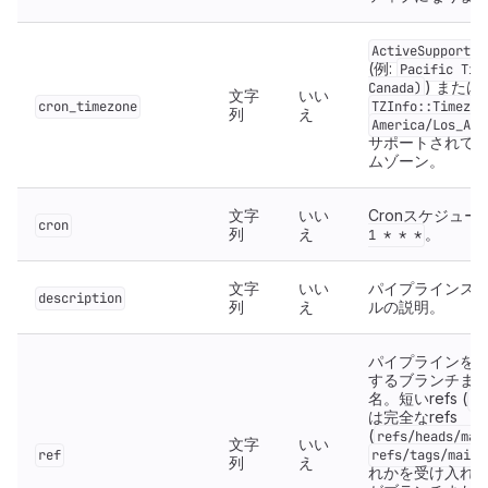
ActiveSupport::
(例:
Pacific Tim
) または
Canada)
文字
いい
cron_timezone
TZInfo::Timezon
列
え
America/Los_Ang
サポートされて
ムゾーン。
文字
いい
Cronスケジュー
cron
列
え
。
1 * * *
文字
いい
パイプラインス
description
列
え
ルの説明。
パイプラインを
するブランチま
名。短いrefs (
ma
は完全なrefs
(
refs/heads/mai
文字
いい
ref
refs/tags/main
列
え
れかを受け入れ