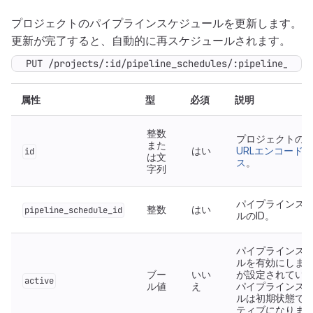
プロジェクトのパイプラインスケジュールを更新します。
更新が完了すると、自動的に再スケジュールされます。
PUT /projects/:id/pipeline_schedules/:pipeline_sche
属性
型
必須
説明
整数
プロジェクトのI
また
はい
URLエンコード
id
は文
ス
。
字列
パイプラインス
整数
はい
pipeline_schedule_id
ルのID。
パイプラインス
ルを有効にします。
ブー
いい
が設定されてい
active
ル値
え
パイプラインス
ルは初期状態で
ティブになりま