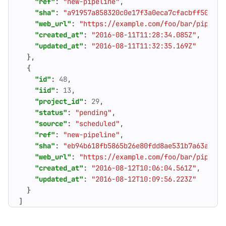
"ref"
:
"new-pipeline"
,
"sha"
:
"a91957a858320c0e17f3a0eca7cfacbff50ea29
"web_url"
:
"https://example.com/foo/bar/pipelin
"created_at"
:
"2016-08-11T11:28:34.085Z"
,
"updated_at"
:
"2016-08-11T11:32:35.169Z"
},
{
"id"
:
48
,
"iid"
:
13
,
"project_id"
:
29
,
"status"
:
"pending"
,
"source"
:
"scheduled"
,
"ref"
:
"new-pipeline"
,
"sha"
:
"eb94b618fb5865b26e80fdd8ae531b7a63ad851
"web_url"
:
"https://example.com/foo/bar/pipelin
"created_at"
:
"2016-08-12T10:06:04.561Z"
,
"updated_at"
:
"2016-08-12T10:09:56.223Z"
}
]