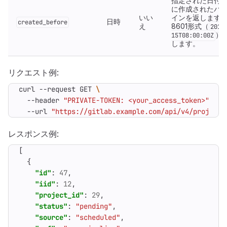
指定された日付
に作成されたパ
いい
インを返します。
日時
created_before
え
8601形式（
2019
）
15T08:00:00Z
します。
リクエスト例:
curl --request GET 
  --header 
"PRIVATE-TOKEN: <your_access_token>"
  --url 
"https://gitlab.example.com/api/v4/projects
レスポンス例:
[
{
"id"
:
47
,
"iid"
:
12
,
"project_id"
:
29
,
"status"
:
"pending"
,
"source"
:
"scheduled"
,