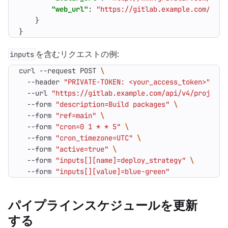
"web_url"
:
"https://gitlab.example.com/root
}
}
を含むリクエストの例:
inputs
curl --request POST 
  --header 
"PRIVATE-TOKEN: <your_access_token>"
  --url 
"https://gitlab.example.com/api/v4/projects
  --form 
"description=Build packages"
  --form 
"ref=main"
  --form 
"cron=0 1 * * 5"
  --form 
"cron_timezone=UTC"
  --form 
"active=true"
  --form 
"inputs[][name]=deploy_strategy"
  --form 
"inputs[][value]=blue-green"
パイプラインスケジュールを更新
する