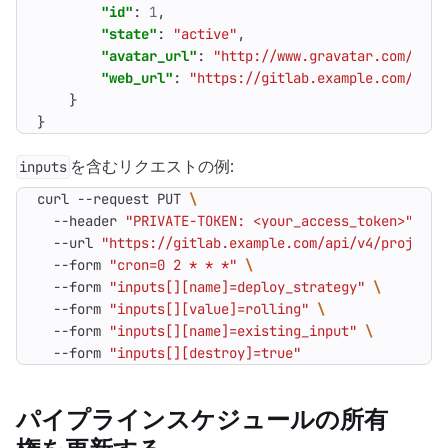
"id"
:
1
,
"state"
:
"active"
,
"avatar_url"
:
"http://www.gravatar.com/avat
"web_url"
:
"https://gitlab.example.com/root
}
}
を含むリクエストの例:
inputs
curl --request PUT 
  --header 
"PRIVATE-TOKEN: <your_access_token>"
  --url 
"https://gitlab.example.com/api/v4/projects
  --form 
"cron=0 2 * * *"
  --form 
"inputs[][name]=deploy_strategy"
  --form 
"inputs[][value]=rolling"
  --form 
"inputs[][name]=existing_input"
  --form 
"inputs[][destroy]=true"
パイプラインスケジュールの所有