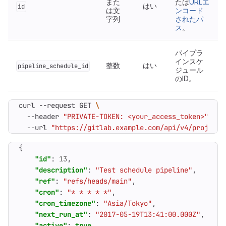
また
たは
URLエ
はい
id
は文
ンコード
字列
されたパ
ス
。
パイプラ
インスケ
整数
はい
pipeline_schedule_id
ジュール
のID。
curl --request GET 
  --header 
"PRIVATE-TOKEN: <your_access_token>"
  --url 
"https://gitlab.example.com/api/v4/projects
{
"id"
:
13
,
"description"
:
"Test schedule pipeline"
,
"ref"
:
"refs/heads/main"
,
"cron"
:
"* * * * *"
,
"cron_timezone"
:
"Asia/Tokyo"
,
"next_run_at"
:
"2017-05-19T13:41:00.000Z"
,
"active"
:
true
,