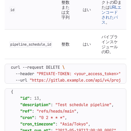
整数
クトのIDま
また
たは
URLエ
はい
id
は文
ンコード
字列
されたパ
ス
。
パイプラ
インスケ
整数
はい
pipeline_schedule_id
ジュール
のID。
curl --request DELETE 
  --header 
"PRIVATE-TOKEN: <your_access_token>"
  --url 
"https://gitlab.example.com/api/v4/projects
{
"id"
:
13
,
"description"
:
"Test schedule pipeline"
,
"ref"
:
"refs/heads/main"
,
"cron"
:
"0 2 * * *"
,
"cron_timezone"
:
"Asia/Tokyo"
,
"next_run_at"
:
"2017-05-19T17:00:00.000Z"
,