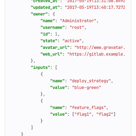
"created_at"
:
"2017-05-19T13:31:08.849Z"
,
"updated_at"
:
"2017-05-19T13:40:17.727Z"
,
"owner"
:
{
"name"
:
"Administrator"
,
"username"
:
"root"
,
"id"
:
1
,
"state"
:
"active"
,
"avatar_url"
:
"http://www.gravatar.com/
"web_url"
:
"https://gitlab.example.com/
},
"inputs"
:
[
{
"name"
:
"deploy_strategy"
,
"value"
:
"blue-green"
},
{
"name"
:
"feature_flags"
,
"value"
:
[
"flag1"
,
"flag2"
]
}
]
}