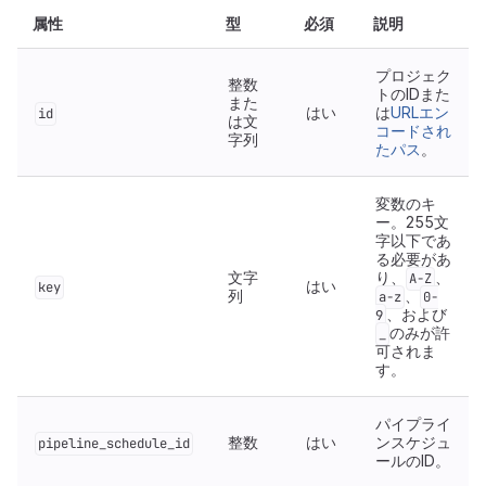
属性
型
必須
説明
プロジェク
整数
トのIDまた
また
はい
は
URLエン
id
は文
コードされ
字列
たパス
。
変数のキ
ー。255文
字以下であ
る必要があ
文字
り、
、
A-Z
はい
key
列
、
a-z
0-
、および
9
のみが許
_
可されま
す。
パイプライ
整数
はい
ンスケジュ
pipeline_schedule_id
ールのID。