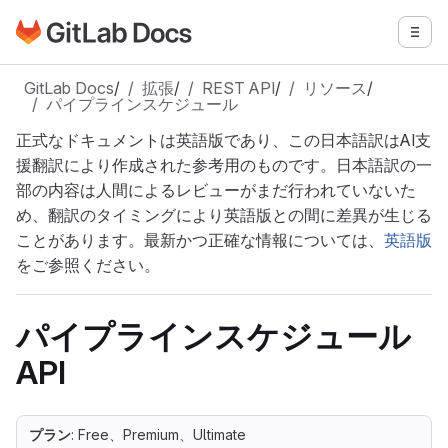
GitLabドキュメントのホームページに移動
メニ
メインコンテンツにスキップ
GitLab Docs
/
拡張
/
REST API
/
リソース
/
パイプラインスケジュール
正式なドキュメントは英語版であり、この日本語訳はAI支
援翻訳により作成された参考用のものです。日本語訳の一
部の内容は人間によるレビューがまだ行われていないた
め、翻訳のタイミングにより英語版との間に差異が生じる
ことがあります。最新かつ正確な情報については、
英語版
をご参照ください。
パイプラインスケジュール
API
プラン
: Free、Premium、Ultimate