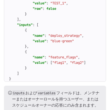
"value"
:
"TEST_1"
,
"raw"
:
false
}
],
"inputs"
:
[
{
"name"
:
"deploy_strategy"
,
"value"
:
"blue-green"
},
{
"name"
:
"feature_flags"
,
"value"
:
[
"flag1"
,
"flag2"
]
}
]
}
および
フィールドは、メンテナ
inputs
variables
ーまたはオーナーロールを持つユーザー、または
スケジュールオーナーの応答にのみ含まれます。