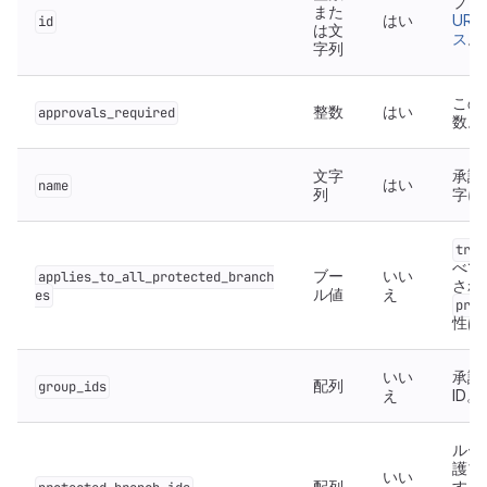
プロ
また
はい
UR
id
は文
ス
。
字列
この
整数
はい
approvals_required
数。
文字
承認
はい
name
列
字に
true
べて
ブー
いい
applies_to_all_protected_branch
され
ル値
え
es
prot
性は
いい
承認
配列
group_ids
え
ID。
ルー
護ブ
いい
配列
する