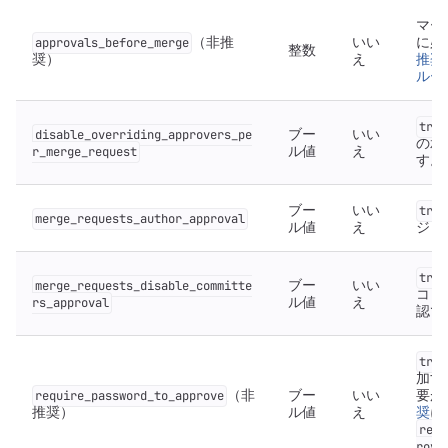
マー
（非推
いい
に必要
approvals_before_merge
整数
奨）
え
推奨
ルー
true
ブー
いい
disable_overriding_approvers_pe
の承
ル値
え
r_merge_request
す。
ブー
いい
true
merge_requests_author_approval
ル値
え
ジリ
true
ブー
いい
merge_requests_disable_committe
コミ
ル値
え
rs_approval
認で
true
加す
（非
ブー
いい
要があ
require_password_to_approve
推奨）
ル値
え
奨
に
requ
rove