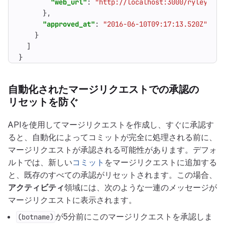
"web_url"
:
"http://localhost:3000/ryley"
},
"approved_at"
:
"2016-06-10T09:17:13.520Z"
}
]
}
自動化されたマージリクエストでの承認の
リセットを防ぐ
APIを使用してマージリクエストを作成し、すぐに承認す
ると、自動化によってコミットが完全に処理される前に、
マージリクエストが承認される可能性があります。デフォ
ルトでは、新しい
コミット
をマージリクエストに追加する
と、既存のすべての承認がリセットされます。この場合、
アクティビティ
領域には、次のような一連のメッセージが
マージリクエストに表示されます。
が5分前にこのマージリクエストを承認しま
(botname)