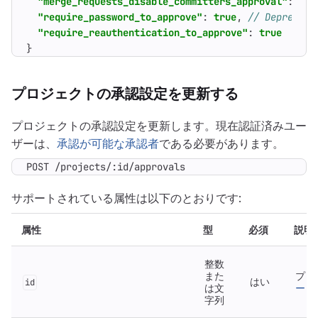
"merge_requests_disable_committers_approval"
:
fal
"require_password_to_approve"
:
true
,
"require_reauthentication_to_approve"
:
true
}
プロジェクトの承認設定を更新する
プロジェクトの承認設定を更新します。現在認証済みユー
ザーは、
承認が可能な承認者
である必要があります。
POST /projects/:id/approvals
サポートされている属性は以下のとおりです:
属性
型
必須
説明
整数
また
プロ
はい
id
は文
ード
字列