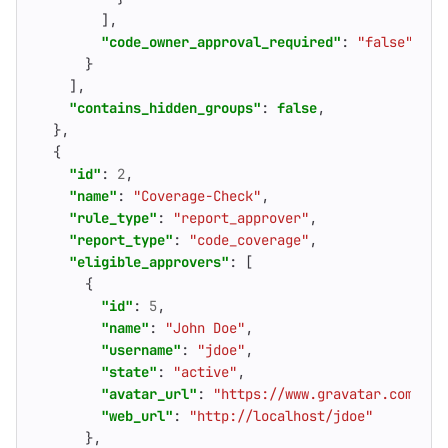
],
"code_owner_approval_required"
:
"false"
}
],
"contains_hidden_groups"
:
false
,
},
{
"id"
:
2
,
"name"
:
"Coverage-Check"
,
"rule_type"
:
"report_approver"
,
"report_type"
:
"code_coverage"
,
"eligible_approvers"
:
[
{
"id"
:
5
,
"name"
:
"John Doe"
,
"username"
:
"jdoe"
,
"state"
:
"active"
,
"avatar_url"
:
"https://www.gravatar.com/ava
"web_url"
:
"http://localhost/jdoe"
},