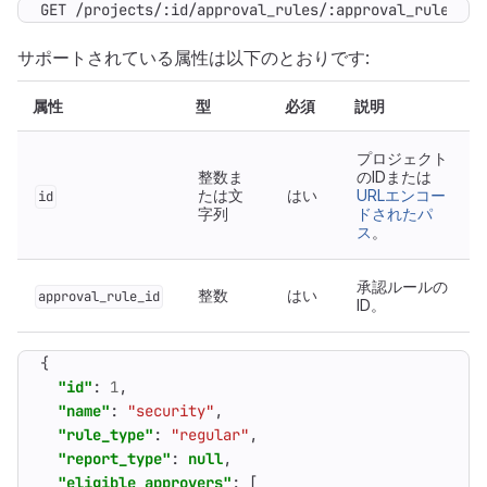
GET /projects/:id/approval_rules/:approval_rule_id
サポートされている属性は以下のとおりです:
属性
型
必須
説明
プロジェクト
整数ま
のIDまたは
たは文
はい
URLエンコー
id
字列
ドされたパ
ス
。
承認ルールの
整数
はい
approval_rule_id
ID。
{
"id"
:
1
,
"name"
:
"security"
,
"rule_type"
:
"regular"
,
"report_type"
:
null
,
"eligible_approvers"
:
[