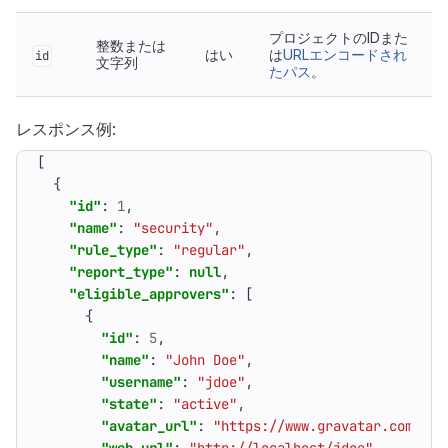
プロジェクトのIDまた
整数または
はい
は
URLエンコードされ
id
文字列
たパス
。
レスポンス例:
[
{
"id"
:
1
,
"name"
:
"security"
,
"rule_type"
:
"regular"
,
"report_type"
:
null
,
"eligible_approvers"
:
[
{
"id"
:
5
,
"name"
:
"John Doe"
,
"username"
:
"jdoe"
,
"state"
:
"active"
,
"avatar_url"
:
"https://www.gravatar.com/ava