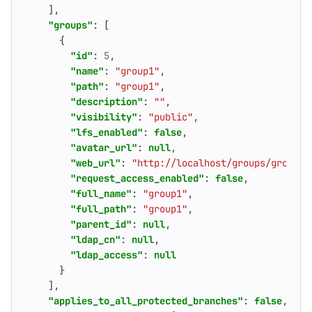
],
"groups"
:
[
{
"id"
:
5
,
"name"
:
"group1"
,
"path"
:
"group1"
,
"description"
:
""
,
"visibility"
:
"public"
,
"lfs_enabled"
:
false
,
"avatar_url"
:
null
,
"web_url"
:
"http://localhost/groups/group1"
"request_access_enabled"
:
false
,
"full_name"
:
"group1"
,
"full_path"
:
"group1"
,
"parent_id"
:
null
,
"ldap_cn"
:
null
,
"ldap_access"
:
null
}
],
"applies_to_all_protected_branches"
:
false
,