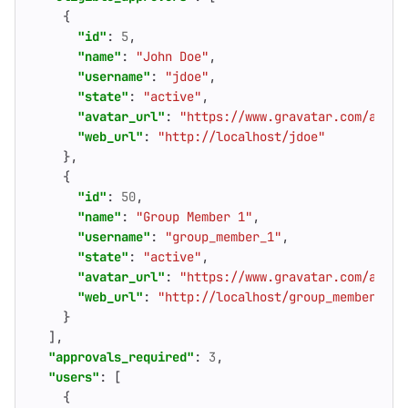
{
"id"
:
5
,
"name"
:
"John Doe"
,
"username"
:
"jdoe"
,
"state"
:
"active"
,
"avatar_url"
:
"https://www.gravatar.com/avata
"web_url"
:
"http://localhost/jdoe"
},
{
"id"
:
50
,
"name"
:
"Group Member 1"
,
"username"
:
"group_member_1"
,
"state"
:
"active"
,
"avatar_url"
:
"https://www.gravatar.com/avata
"web_url"
:
"http://localhost/group_member_1"
}
],
"approvals_required"
:
3
,
"users"
:
[
{