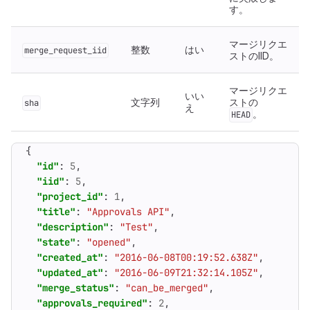
す。
マージリクエ
整数
はい
merge_request_iid
ストのIID。
マージリクエ
いい
文字列
ストの
sha
え
。
HEAD
{
"id"
:
5
,
"iid"
:
5
,
"project_id"
:
1
,
"title"
:
"Approvals API"
,
"description"
:
"Test"
,
"state"
:
"opened"
,
"created_at"
:
"2016-06-08T00:19:52.638Z"
,
"updated_at"
:
"2016-06-09T21:32:14.105Z"
,
"merge_status"
:
"can_be_merged"
,
"approvals_required"
:
2
,