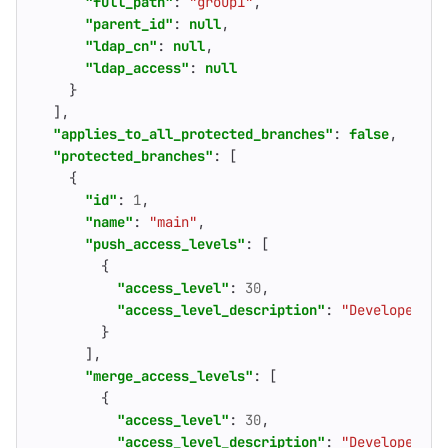
"full_path"
:
"group1"
,
"parent_id"
:
null
,
"ldap_cn"
:
null
,
"ldap_access"
:
null
}
],
"applies_to_all_protected_branches"
:
false
,
"protected_branches"
:
[
{
"id"
:
1
,
"name"
:
"main"
,
"push_access_levels"
:
[
{
"access_level"
:
30
,
"access_level_description"
:
"Developers +
}
],
"merge_access_levels"
:
[
{
"access_level"
:
30
,
"access_level_description"
:
"Developers +