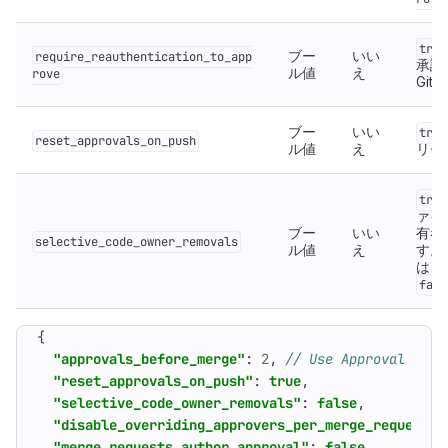
true
ブー
いい
require_reauthentication_to_app
承認
ル値
え
rove
GitL
ブー
いい
true
reset_approvals_on_push
ル値
え
リセ
true
ァイ
ブー
いい
有者
selective_code_owner_removals
ル値
え
す。
は、
fals
{
"approvals_before_merge"
:
2
,
"reset_approvals_on_push"
:
true
,
"selective_code_owner_removals"
:
false
,
"disable_overriding_approvers_per_merge_request"
:
"merge_requests_author_approval"
:
false
,