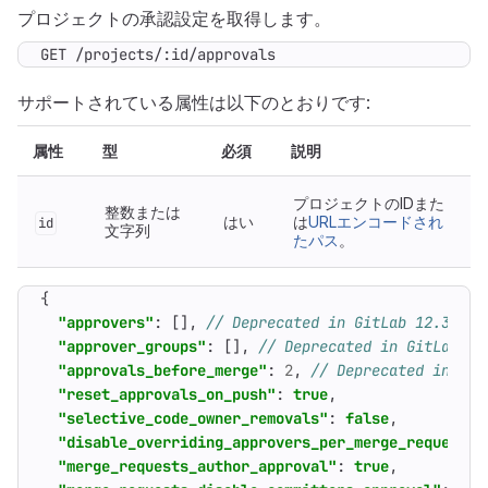
プロジェクトの承認設定を取得します。
GET /projects/:id/approvals
サポートされている属性は以下のとおりです:
属性
型
必須
説明
プロジェクトのIDまた
整数または
はい
は
URLエンコードされ
id
文字列
たパス
。
{
"approvers"
:
[],
"approver_groups"
:
[],
"approvals_before_merge"
:
2
,
"reset_approvals_on_push"
:
true
,
"selective_code_owner_removals"
:
false
,
"disable_overriding_approvers_per_merge_request"
:
"merge_requests_author_approval"
:
true
,