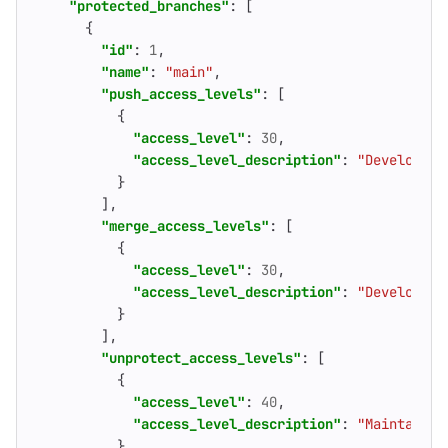
"protected_branches"
:
[
{
"id"
:
1
,
"name"
:
"main"
,
"push_access_levels"
:
[
{
"access_level"
:
30
,
"access_level_description"
:
"Developers
}
],
"merge_access_levels"
:
[
{
"access_level"
:
30
,
"access_level_description"
:
"Developers
}
],
"unprotect_access_levels"
:
[
{
"access_level"
:
40
,
"access_level_description"
:
"Maintainer
}