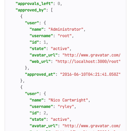
"approvals_left"
:
0
,
"approved_by"
:
[
{
"user"
:
{
"name"
:
"Administrator"
,
"username"
:
"root"
,
"id"
:
1
,
"state"
:
"active"
,
"avatar_url"
:
"http://www.gravatar.com/avat
"web_url"
:
"http://localhost:3000/root"
},
"approved_at"
:
"2016-06-10T04:21:41.050Z"
},
{
"user"
:
{
"name"
:
"Nico Cartwright"
,
"username"
:
"ryley"
,
"id"
:
2
,
"state"
:
"active"
,
"avatar_url"
:
"http://www.gravatar.com/avat