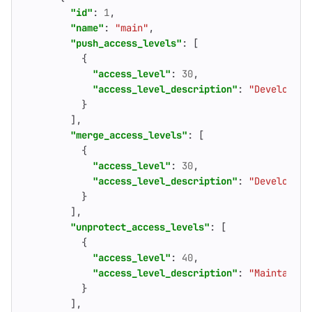
"id"
:
1
,
"name"
:
"main"
,
"push_access_levels"
:
[
{
"access_level"
:
30
,
"access_level_description"
:
"Developers
}
],
"merge_access_levels"
:
[
{
"access_level"
:
30
,
"access_level_description"
:
"Developers
}
],
"unprotect_access_levels"
:
[
{
"access_level"
:
40
,
"access_level_description"
:
"Maintainer
}
],