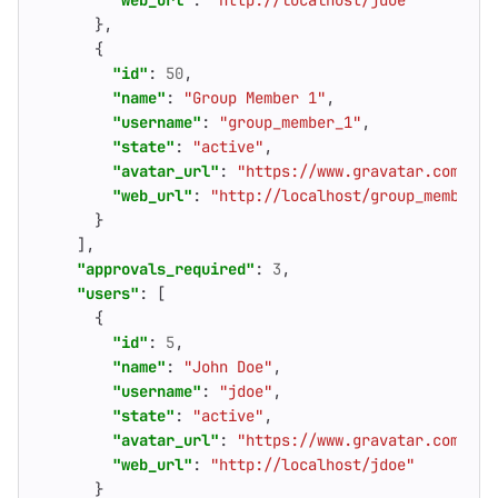
"web_url"
:
"http://localhost/jdoe"
},
{
"id"
:
50
,
"name"
:
"Group Member 1"
,
"username"
:
"group_member_1"
,
"state"
:
"active"
,
"avatar_url"
:
"https://www.gravatar.com/ava
"web_url"
:
"http://localhost/group_member_1
}
],
"approvals_required"
:
3
,
"users"
:
[
{
"id"
:
5
,
"name"
:
"John Doe"
,
"username"
:
"jdoe"
,
"state"
:
"active"
,
"avatar_url"
:
"https://www.gravatar.com/ava
"web_url"
:
"http://localhost/jdoe"
}