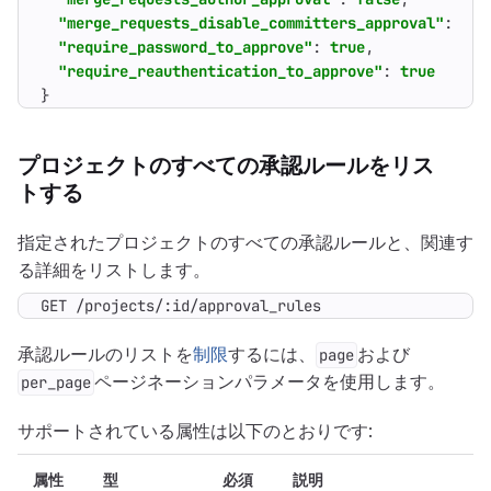
"merge_requests_disable_committers_approval"
:
fal
"require_password_to_approve"
:
true
,
"require_reauthentication_to_approve"
:
true
}
プロジェクトのすべての承認ルールをリス
トする
指定されたプロジェクトのすべての承認ルールと、関連す
る詳細をリストします。
GET /projects/:id/approval_rules
承認ルールのリストを
制限
するには、
および
page
ページネーションパラメータを使用します。
per_page
サポートされている属性は以下のとおりです:
属性
型
必須
説明