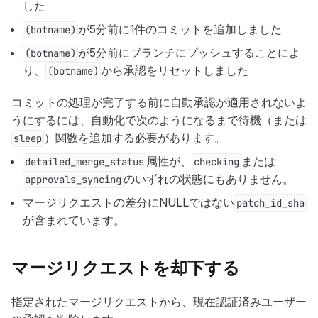
した
が5分前に1件のコミットを追加しました
(botname)
が5分前にブランチにプッシュすることによ
(botname)
り、
から承認をリセットしました
(botname)
コミットの処理が完了する前に自動承認が適用されないよ
うにするには、自動化で次のようになるまで待機（または
）関数を追加する必要があります。
sleep
属性が、
または
detailed_merge_status
checking
のいずれの状態にもありません。
approvals_syncing
マージリクエストの差分にNULLではない
patch_id_sha
が含まれています。
マージリクエストを却下する
指定されたマージリクエストから、現在認証済みユーザー