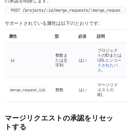
の承認を削除します。
POST /projects/:id/merge_requests/:merge_request_ii
サポートされている属性は以下のとおりです:
属性
型
必須
説明
プロジェク
整数ま
トのIDまたは
たは文
はい
URLエンコー
id
字列
ドされたパ
ス
。
マージリク
整数
はい
エストの
merge_request_iid
IID。
マージリクエストの承認をリセッ
トする