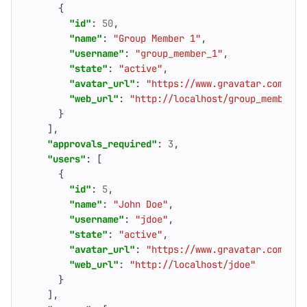
{
"id"
:
50
,
"name"
:
"Group Member 1"
,
"username"
:
"group_member_1"
,
"state"
:
"active"
,
"avatar_url"
:
"https://www.gravatar.com/ava
"web_url"
:
"http://localhost/group_member_1
}
],
"approvals_required"
:
3
,
"users"
:
[
{
"id"
:
5
,
"name"
:
"John Doe"
,
"username"
:
"jdoe"
,
"state"
:
"active"
,
"avatar_url"
:
"https://www.gravatar.com/ava
"web_url"
:
"http://localhost/jdoe"
}
],