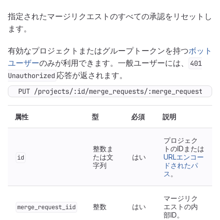
指定されたマージリクエストのすべての承認をリセットし
ます。
有効なプロジェクトまたはグループトークンを持つ
ボット
ユーザー
のみが利用できます。一般ユーザーには、
401
応答が返されます。
Unauthorized
PUT /projects/:id/merge_requests/:merge_request_iid
属性
型
必須
説明
プロジェク
整数ま
トのIDまたは
たは文
はい
URLエンコー
id
字列
ドされたパ
ス
。
マージリク
整数
はい
エストの内
merge_request_iid
部ID。