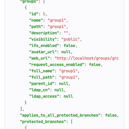
"groups"
:
[
{
"id"
:
5
,
"name"
:
"group1"
,
"path"
:
"group1"
,
"description"
:
""
,
"visibility"
:
"public"
,
"lfs_enabled"
:
false
,
"avatar_url"
:
null
,
"web_url"
:
"http://localhost/groups/group1"
"request_access_enabled"
:
false
,
"full_name"
:
"group1"
,
"full_path"
:
"group1"
,
"parent_id"
:
null
,
"ldap_cn"
:
null
,
"ldap_access"
:
null
}
],
"applies_to_all_protected_branches"
:
false
,
"protected_branches"
:
[
{