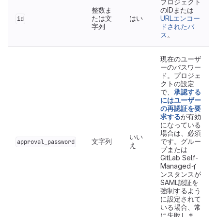
プロジェクト
整数ま
のIDまたは
たは文
はい
URLエンコー
id
字列
ドされたパ
ス
。
現在のユーザ
ーのパスワー
ド。プロジェ
クトの設定
で、
承認する
にはユーザー
の再認証を要
求する
が有効
になっている
場合は、必須
いい
文字列
です。グルー
approval_password
え
プまたは
GitLab Self-
Managedイ
ンスタンスが
SAML認証を
強制するよう
に設定されて
いる場合、常
に失敗しま