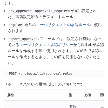
ます。
:
が
に設定され
any_approver
approvals_required
0
た、事前設定済みのデフォルトルール。
: 通常の
マージリクエストの承認ルール
に使用
regular
されます。
: フィールドは、設定され有効になっ
report_approver
ている
マージリクエスト承認ポリシー
からGitLabが承認
ルールを作成する際に使用されます。このAPIで承認ル
ールを作成するときは、この値を使用しないでくださ
い。
POST /projects/:id/approval_rules
サポートされている属性は以下のとおりです:
属性
型
必須
説明
整数