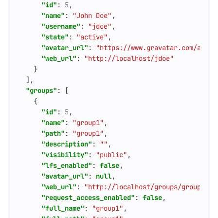
"id"
:
5
,
"name"
:
"John Doe"
,
"username"
:
"jdoe"
,
"state"
:
"active"
,
"avatar_url"
:
"https://www.gravatar.com/avata
"web_url"
:
"http://localhost/jdoe"
}
],
"groups"
:
[
{
"id"
:
5
,
"name"
:
"group1"
,
"path"
:
"group1"
,
"description"
:
""
,
"visibility"
:
"public"
,
"lfs_enabled"
:
false
,
"avatar_url"
:
null
,
"web_url"
:
"http://localhost/groups/group1"
,
"request_access_enabled"
:
false
,
"full_name"
:
"group1"
,