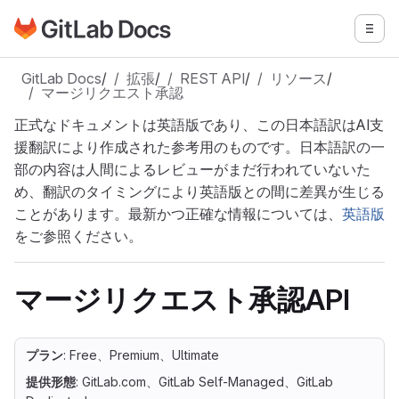
GitLabドキュメントのホームページに移動
メニ
メインコンテンツにスキップ
GitLab Docs
/
拡張
/
REST API
/
リソース
/
マージリクエスト承認
正式なドキュメントは英語版であり、この日本語訳はAI支
援翻訳により作成された参考用のものです。日本語訳の一
部の内容は人間によるレビューがまだ行われていないた
め、翻訳のタイミングにより英語版との間に差異が生じる
ことがあります。最新かつ正確な情報については、
英語版
をご参照ください。
マージリクエスト承認API
プラン
: Free、Premium、Ultimate
提供形態
: GitLab.com、GitLab Self-Managed、GitLab