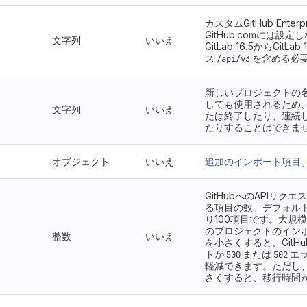
カスタムGitHub Enter
GitHub.comには設
文字列
いいえ
GitLab 16.5からGitLa
ス
を含める必
/api/v3
新しいプロジェクトの
しても使用されるため
文字列
いいえ
たは終了したり、連続
たりすることはできま
オブジェクト
いいえ
追加のインポート項目
GitHubへのAPIリク
る項目の数。デフォル
り100項目です。大規
のプロジェクトのイン
整数
いいえ
を小さくすると、GitHu
トが
または
エ
500
502
軽減できます。ただし
さくすると、移行時間