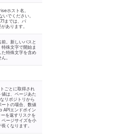
priseホスト名。
定しないでください。
b 17.1までは、パ
要があります。
名前。新しいパスと
、特殊文字で開始ま
した特殊文字を含め
せん。
。
エストごとに取得され
ト値は、ページあた
模なリポジトリから
ポートの場合、数値
b APIエンドポイン
ラーを返すリスクを
、ページサイズを小
が長くなります。