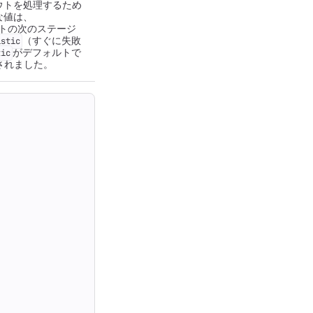
ウトを処理するため
な値は、
トの次のステージ
（すぐに失敗
istic
がデフォルトで
tic
されました。