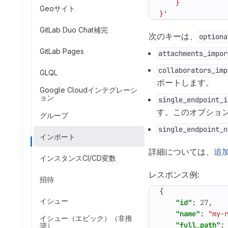
Geoサイト
}'
GitLab Duo Chat補完
次のキーは、
optiona
GitLab Pages
attachments_impor
collaborators_imp
GLQL
ポートします。
Google Cloudインテグレーシ
ョン
single_endpoint_i
す。このオプションの
グループ
single_endpoint_n
インポート
詳細については、
追
インスタンスCI/CD変数
レスポンス例:
招待
{
イシュー
"id"
:
27
,
"name"
:
"my-
イシュー（エピック）（非推
"full_path"
:
奨）