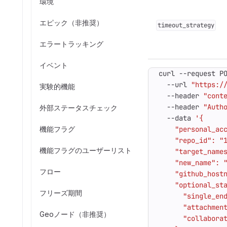
環境
エピック（非推奨）
timeout_strategy
エラートラッキング
イベント
curl --request P
  --url 
"https:/
実験的機能
  --header 
"cont
  --header 
"Auth
外部ステータスチェック
  --data 
機能フラグ
機能フラグのユーザーリスト
フロー
フリーズ期間
Geoノード（非推奨）