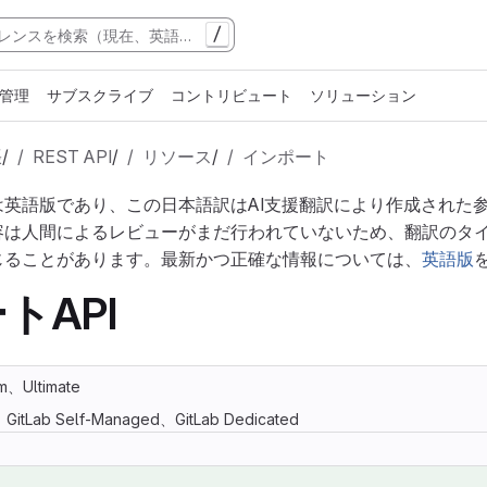
/
管理
サブスクライブ
コントリビュート
ソリューション
張
/
REST API
/
リソース
/
インポート
は英語版であり、この日本語訳はAI支援翻訳により作成された
容は人間によるレビューがまだ行われていないため、翻訳のタ
じることがあります。最新かつ正確な情報については、
英語版
トAPI
m、Ultimate
m、GitLab Self-Managed、GitLab Dedicated