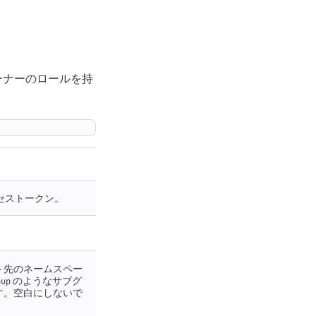
ーナーのロールを持
クセストークン。
ト先のネームスペー
のようなサブグ
oup
す。空白にしないで