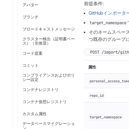
前提条件:
アバター
GitHubインポー
ブランチ
target_namespace
ブロードキャストメッセージ
そのネームスペー
クラスター検出（証明書ベー
つ既存のグループ
ス）（非推奨）
POST /import/git
コード提案
コミット
属性
コンプライアンスおよびポリ
シー設定
personal_access_tok
コンテナレジストリ
repo_id
コンテナ仮想レジストリ
カスタム属性
target_namespace
データベースマイグレーショ
ン