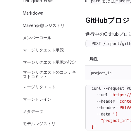
または
Lint .gitlab-ci.yml
path
target
Markdown
GitHubプ
Maven仮想レジストリ
進行中のGitHub
メンバーロール
POST /import/git
マージリクエスト承認
属性
マージリクエスト承認の設定
マージリクエストのコンテキ
project_id
ストコミット
マージリクエスト
curl --request P
  --url 
"https:/
マージトレイン
  --header 
"cont
  --header 
"PRIV
メタデータ
  --data 
モデルレジストリ
}'