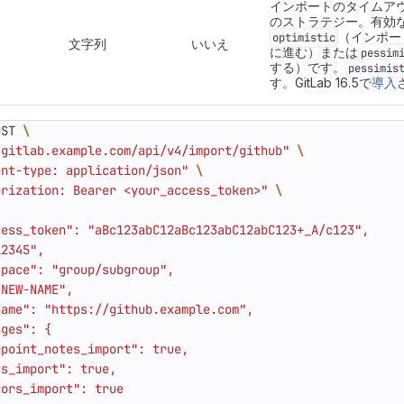
インポートのタイムア
のストラテジー。有効
（インポー
optimistic
文字列
いいえ
に進む）または
pessim
する）です。
pessimis
す。GitLab 16.5で
導入
OST 
/gitlab.example.com/api/v4/import/github"
ent-type: application/json"
orization: Bearer <your_access_token>"