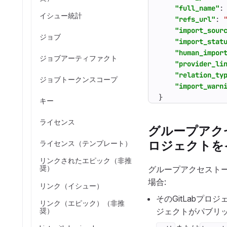
"full_name"
:
イシュー統計
"refs_url"
:
"import_sour
ジョブ
"import_stat
"human_impor
ジョブアーティファクト
"provider_li
"relation_ty
ジョブトークンスコープ
"import_warn
}
キー
ライセンス
グループアク
ロジェクトを
ライセンス（テンプレート）
リンクされたエピック（非推
奨）
グループアクセストーク
場合:
リンク（イシュー）
そのGitLabプ
リンク（エピック）（非推
奨）
ジェクトがパブリ