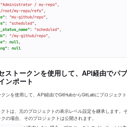
"Administrator / my-repo"
,
"/root/my-repo/refs"
,
ce"
:
"my-github/repo"
,
us"
:
"scheduled"
,
t_status_name"
:
"scheduled"
,
nk"
:
"/my-github/repo"
,
pe"
:
null
,
ing"
:
null
セストークンを使用して、API経由でパ
インポート
ンを使用して、API経由でGitHubからGitLabにプロジェ
ロジェクトは、元のプロジェクトの表示レベル設定を継承します。
ックの場合、そのプロジェクトは公開されます。