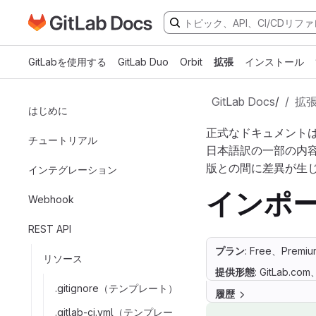
GitLabドキュメントのホームページに移動
メインコンテンツにスキップ
GitLabを使用する
GitLab Duo
Orbit
拡張
インストール
GitLab Docs
/
拡
はじめに
正式なドキュメント
チュートリアル
日本語訳の一部の内
版との間に差異が生
インテグレーション
インポー
Webhook
REST API
プラン
: Free、Premiu
リソース
提供形態
: GitLab.co
.gitignore（テンプレート）
履歴
.gitlab-ci.yml（テンプレー