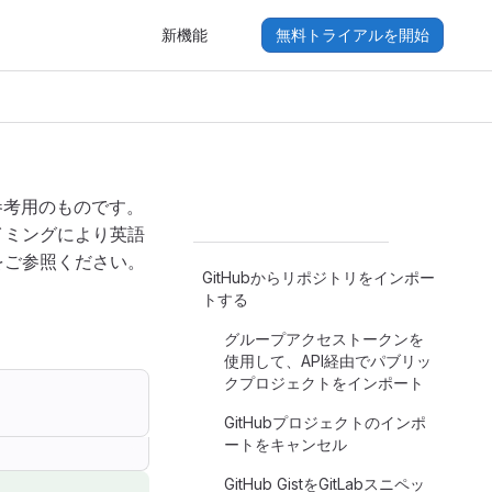
新機能
無料トライアルを開始
参考用のものです。
イミングにより英語
をご参照ください。
GitHubからリポジトリをインポー
トする
グループアクセストークンを
使用して、API経由でパブリッ
クプロジェクトをインポート
GitHubプロジェクトのインポ
ートをキャンセル
GitHub GistをGitLabスニペッ