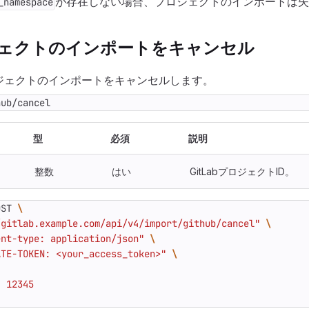
が存在しない場合、プロジェクトのインポートは失
_namespace
ロジェクトのインポートをキャンセル
プロジェクトのインポートをキャンセルします。
hub/cancel
型
必須
説明
整数
はい
GitLabプロジェクトID。
OST 
/gitlab.example.com/api/v4/import/github/cancel"
ent-type: application/json"
ATE-TOKEN: <your_access_token>"