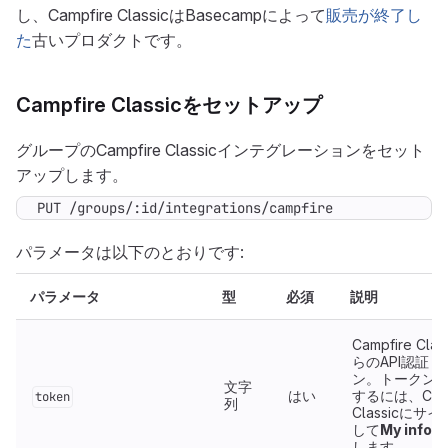
し、Campfire ClassicはBasecampによって
販売が終了し
た
古いプロダクトです。
Campfire Classicをセットアップ
グループのCampfire Classicインテグレーションをセット
アップします。
PUT /groups/:id/integrations/campfire
パラメータは以下のとおりです:
パラメータ
型
必須
説明
Campfire Clas
らのAPI認証ト
ン。トークン
文字
はい
するには、Camp
token
列
Classicにサ
して
My info
を
します。