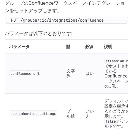
グループのConfluenceワークスペースインテグレーショ
ンをセットアップします。
PUT /groups/:id/integrations/confluence
パラメータは以下のとおりです:
パラメータ
型
必須
説明
atlassian.net
でホストされ
文字
ている
はい
confluence_url
列
Confluenceワ
ークスペース
のURL。
デフォルトの
設定を継承す
ブー
いい
るかどうかを
use_inherited_settings
ル値
え
示します。
がデフ
false
ルトです。