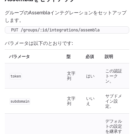
グループのAssemblaインテグレーションをセットアップ
します。
PUT /groups/:id/integrations/assembla
パラメータは以下のとおりです:
パラメータ
型
必須
説明
この認証
文字
はい
トーク
token
列
ン。
サブドメ
文字
いい
イン設
subdomain
列
え
定。
デフォル
トの設定
を継承す