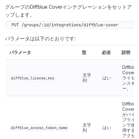
グループのDiffblue Coverインテグレーションをセットア
ップします。
PUT /groups/:id/integrations/diffblue-cover
パラメータは以下のとおりです:
パラメータ
型
必須
説明
Diffblue
Cover
文字
はい
ライセ
diffblue_license_key
列
ンスキ
ー。
Diffblue
Cover
がパイ
プライ
文字
ンで使
はい
diffblue_access_token_name
列
用する
アクセ