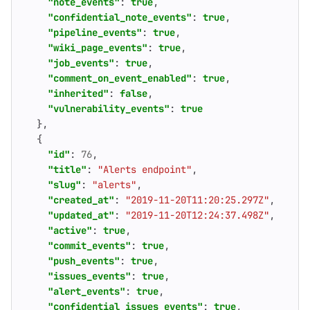
"note_events"
:
true
,
"confidential_note_events"
:
true
,
"pipeline_events"
:
true
,
"wiki_page_events"
:
true
,
"job_events"
:
true
,
"comment_on_event_enabled"
:
true
,
"inherited"
:
false
,
"vulnerability_events"
:
true
},
{
"id"
:
76
,
"title"
:
"Alerts endpoint"
,
"slug"
:
"alerts"
,
"created_at"
:
"2019-11-20T11:20:25.297Z"
,
"updated_at"
:
"2019-11-20T12:24:37.498Z"
,
"active"
:
true
,
"commit_events"
:
true
,
"push_events"
:
true
,
"issues_events"
:
true
,
"alert_events"
:
true
,
"confidential_issues_events"
:
true
,