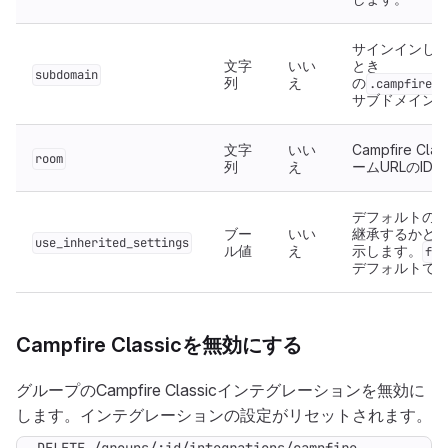
サインインし
文字
いい
とき
subdomain
列
え
の
.campfireno
サブドメイン
文字
いい
Campfire Clas
room
列
え
ームURLのID
デフォルトの
ブー
いい
継承するかど
use_inherited_settings
ル値
え
示します。
fal
デフォルトで
Campfire Classicを無効にする
グループのCampfire Classicインテグレーションを無効に
します。インテグレーションの設定がリセットされます。