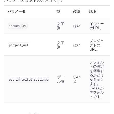
パラメータは以下のとおりです:
パラメータ
型
必須
説明
文字
イシュー
はい
issues_url
列
のURL。
プロジェ
文字
はい
クトの
project_url
列
URL。
デフォル
トの設定
を継承す
るかどう
ブー
いい
かを示し
use_inherited_settings
ル値
え
ます。
が
false
デフォル
トです。