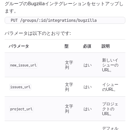
グループのBugzillaインテグレーションをセットアップし
ます。
PUT /groups/:id/integrations/bugzilla
パラメータは以下のとおりです:
パラメータ
型
必須
説明
新しいイ
文字
はい
シューの
new_issue_url
列
URL。
文字
イシュー
はい
issues_url
列
のURL。
プロジェ
文字
はい
クトの
project_url
列
URL。
デフォル