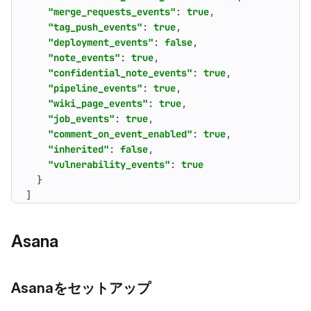
"merge_requests_events"
:
true
,
"tag_push_events"
:
true
,
"deployment_events"
:
false
,
"note_events"
:
true
,
"confidential_note_events"
:
true
,
"pipeline_events"
:
true
,
"wiki_page_events"
:
true
,
"job_events"
:
true
,
"comment_on_event_enabled"
:
true
,
"inherited"
:
false
,
"vulnerability_events"
:
true
}
]
Asana
Asanaをセットアップ