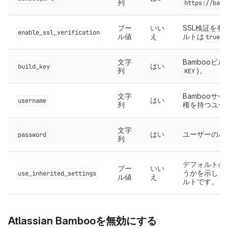
列
https://bamb
ブー
いい
SSL検証を
enable_ssl_verification
ル値
え
ルトは
(
true
文字
Bambooビル
はい
build_key
列
)。
KEY
文字
Bambooサ
はい
username
列
権を持つユー
文字
はい
ユーザーのパ
password
列
デフォルトの
ブー
いい
うかを示しま
use_inherited_settings
ル値
え
ルトです。
Atlassian Bambooを無効にする