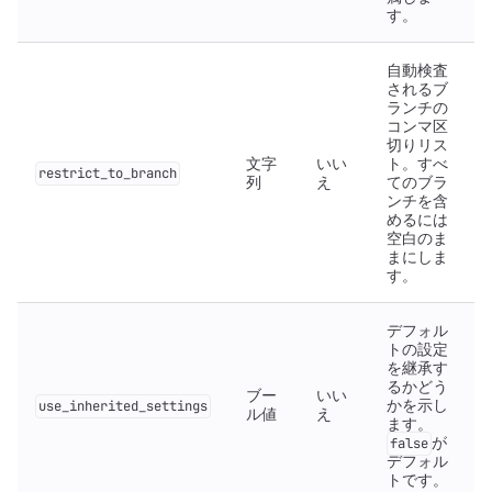
す。
自動検査
されるブ
ランチの
コンマ区
切りリス
文字
いい
ト。すべ
restrict_to_branch
列
え
てのブラ
ンチを含
めるには
空白のま
まにしま
す。
デフォル
トの設定
を継承す
るかどう
ブー
いい
かを示し
use_inherited_settings
ル値
え
ます。
が
false
デフォル
トです。