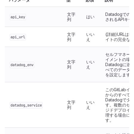
文字
Datadogで
はい
api_key
列
されるAPIキー
文字
いい
(詳細)URLはDa
api_url
列
え
イトの完全なU
セルフマネー
イメントの場
文字
いい
Datadogに
datadog_env
列
え
べてのデータ
を設定します
このGitLab
からのすべて
Datadogで
文字
いい
す。複数のセ
datadog_service
列
え
ジドデプロイ
理する場合に
す。