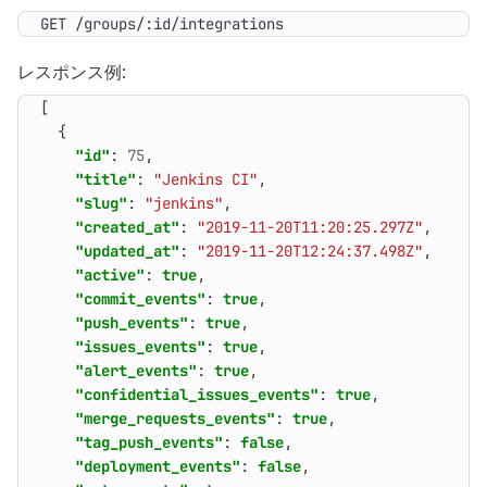
GET /groups/:id/integrations
レスポンス例:
[
{
"id"
:
75
,
"title"
:
"Jenkins CI"
,
"slug"
:
"jenkins"
,
"created_at"
:
"2019-11-20T11:20:25.297Z"
,
"updated_at"
:
"2019-11-20T12:24:37.498Z"
,
"active"
:
true
,
"commit_events"
:
true
,
"push_events"
:
true
,
"issues_events"
:
true
,
"alert_events"
:
true
,
"confidential_issues_events"
:
true
,
"merge_requests_events"
:
true
,
"tag_push_events"
:
false
,
"deployment_events"
:
false
,