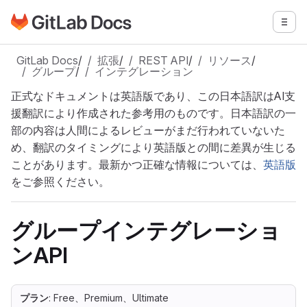
GitLabドキュメントのホームページに移動
メニ
メインコンテンツにスキップ
GitLab Docs
/
拡張
/
REST API
/
リソース
/
グループ
/
インテグレーション
正式なドキュメントは英語版であり、この日本語訳はAI支
援翻訳により作成された参考用のものです。日本語訳の一
部の内容は人間によるレビューがまだ行われていないた
め、翻訳のタイミングにより英語版との間に差異が生じる
ことがあります。最新かつ正確な情報については、
英語版
をご参照ください。
グループインテグレーショ
ンAPI
プラン
: Free、Premium、Ultimate