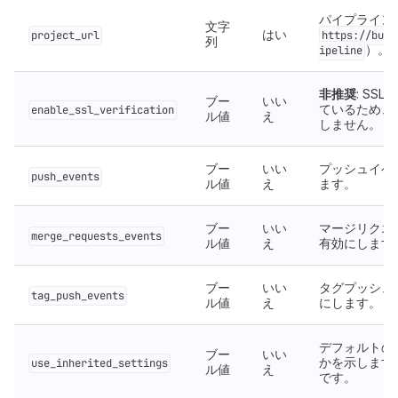
パイプラインU
文字
はい
project_url
https://buil
列
）。
ipeline
非推奨
: SS
ブー
いい
ているため、
enable_ssl_verification
ル値
え
しません。
ブー
いい
プッシュイベ
push_events
ル値
え
ます。
ブー
いい
マージリクエ
merge_requests_events
ル値
え
有効にします
ブー
いい
タグプッシュ
tag_push_events
ル値
え
にします。
デフォルトの
ブー
いい
かを示します
use_inherited_settings
ル値
え
です。