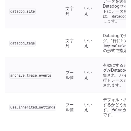
データを送信
Datadogサイ
文字
いい
トにデータを
datadog_site
列
え
は、
datadoghq
します。
Datadogで
文字
いい
グ。1行に1つ
datadog_tags
列
え
key:value\nke
の形式で指定
有効にすると
グがDatado
ブー
いい
集され、パイ
archive_trace_events
ル値
え
行トレースと
されます。
デフォルトの
ブー
いい
するかどうか
use_inherited_settings
ル値
え
す。
が
false
です。