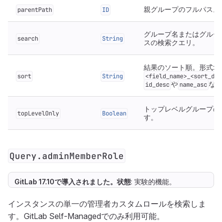
親グループのフルパス。
parentPath
ID
グループ名またはグルー
search
String
スの検索クエリ。
結果のソート順。形式:
sort
String
<field_name>_<sort_dir
や
な
id_desc
name_asc
トップレベルグループの
topLevelOnly
Boolean
す。
Query.adminMemberRole
GitLab 17.10で
導入
されました。
状態
: 実験的機能。
インスタンスの単一の管理者カスタムロールを検索しま
す。GitLab Self-Managedでのみ利用可能。