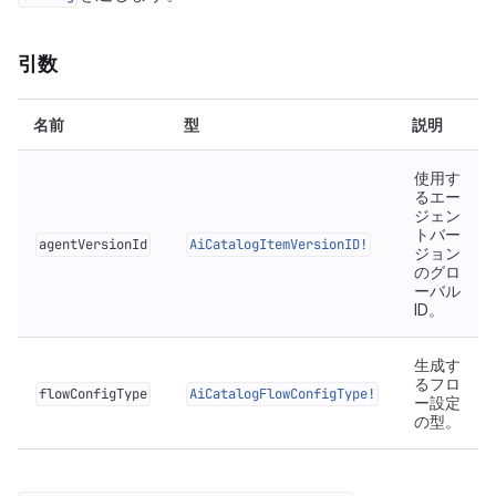
引数
名前
型
説明
使用す
るエー
ジェン
トバー
agentVersionId
AiCatalogItemVersionID!
ジョン
のグロ
ーバル
ID。
生成す
るフロ
flowConfigType
AiCatalogFlowConfigType!
ー設定
の型。