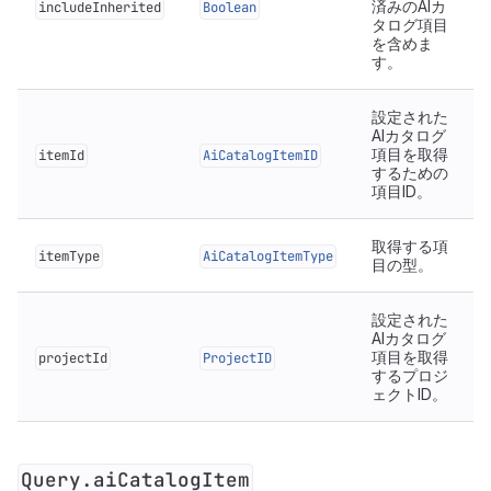
済みのAIカ
includeInherited
Boolean
タログ項目
を含めま
す。
設定された
AIカタログ
項目を取得
itemId
AiCatalogItemID
するための
項目ID。
取得する項
itemType
AiCatalogItemType
目の型。
設定された
AIカタログ
項目を取得
projectId
ProjectID
するプロジ
ェクトID。
Query.aiCatalogItem