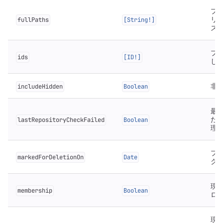
プ
リ
fullPaths
[String!]
ス
プ
ids
[ID!]
し
非
includeHidden
Boolean
最
た
lastRepositoryCheckFailed
Boolean
理
プ
markedForDeletionOn
Date
ク
現
membership
Boolean
ロ
現