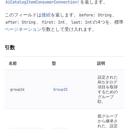
を返します。
AiCatalogItemConsumerConnection!
このフィールドは
接続
を返します。
、
before: String
、
、
の4つを、標準
after: String
first: Int
last: Int
ページネーション
引数として受け入れます。
引数
名前
型
説明
設定された
AIカタログ
項目を取得
groupId
GroupID
するための
グループ
ID。
親グループ
から継承さ
れた、設定