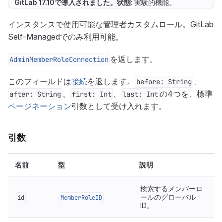
GitLab 17.10で
導入
されました。
状態
: 実験的機能。
インスタンスで使用可能な管理者カスタムロール。GitLab
Self-Managedでのみ利用可能。
を返します。
AdminMemberRoleConnection
このフィールドは
接続
を返します。
、
before: String
、
、
の4つを、標準
after: String
first: Int
last: Int
ページネーション
引数として受け入れます。
引数
名前
型
説明
検索するメンバーロ
ールのグローバル
id
MemberRoleID
ID。