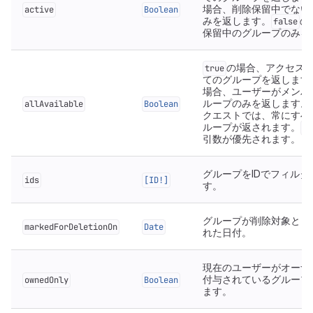
場合、削除保留中でない
active
Boolean
みを返します。
の
false
保留中のグループのみを
の場合、アクセス
true
てのグループを返します
場合、ユーザーがメンバ
ループのみを返します。
allAvailable
Boolean
クエストでは、常にすべ
ループが返されます。
ow
引数が優先されます。
グループをIDでフィルタ
ids
[ID!]
す。
グループが削除対象とし
markedForDeletionOn
Date
れた日付。
現在のユーザーがオーナ
付与されているグループ
ownedOnly
Boolean
ます。