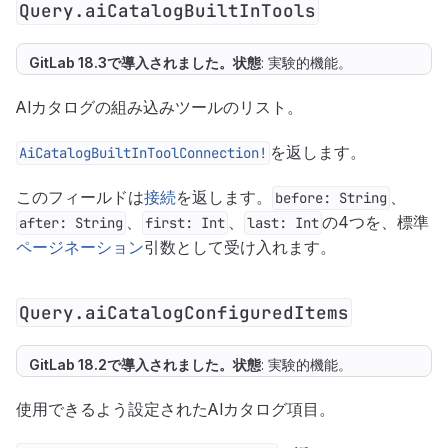
Query.aiCatalogBuiltInTools
GitLab 18.3で
導入
されました。
状態
: 実験的機能。
AIカタログの組み込みツールのリスト。
を返します。
AiCatalogBuiltInToolConnection!
このフィールドは
接続
を返します。
、
before: String
、
、
の4つを、標準
after: String
first: Int
last: Int
ページネーション
引数として受け入れます。
Query.aiCatalogConfiguredItems
GitLab 18.2で
導入
されました。
状態
: 実験的機能。
使用できるよう設定されたAIカタログ項目。