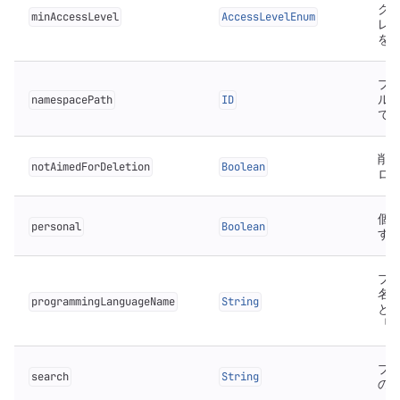
ク
minAccessLevel
AccessLevelEnum
レ
を
プ
ル
namespacePath
ID
で
削
notAimedForDeletion
Boolean
ロ
個
personal
Boolean
す
プ
名
programmingLanguageName
String
と
「c
プ
search
String
の