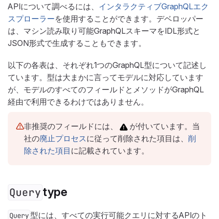
APIについて調べるには、
インタラクティブGraphQLエク
スプローラー
を使用することができます。デベロッパー
は、マシン読み取り可能GraphQLスキーマをIDL形式と
JSON形式で生成することもできます。
以下の各表は、それぞれ1つのGraphQL型について記述し
ています。型は大まかに言ってモデルに対応しています
が、モデルのすべてのフィールドとメソッドがGraphQL
経由で利用できるわけではありません。
非推奨のフィールドには、
が付いています。当
社の
廃止プロセス
に従って削除された項目は、
削
除された項目
に記載されています。
type
Query
型には、すべての実行可能クエリに対するAPIのト
Query