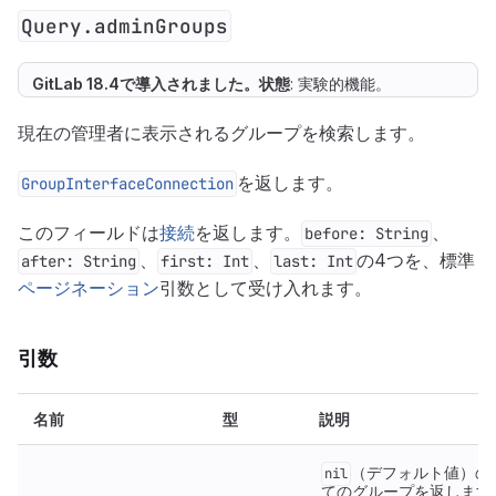
Query.adminGroups
GitLab 18.4で
導入
されました。
状態
: 実験的機能。
現在の管理者に表示されるグループを検索します。
を返します。
GroupInterfaceConnection
このフィールドは
接続
を返します。
、
before: String
、
、
の4つを、標準
after: String
first: Int
last: Int
ページネーション
引数として受け入れます。
引数
名前
型
説明
（デフォルト値）の
nil
てのグループを返します