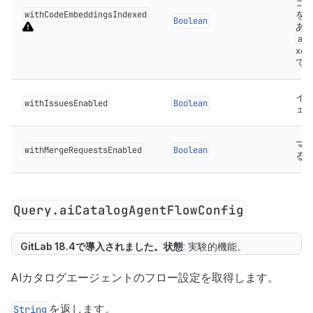
コ
を
withCodeEmbeddingsIndexed
Boolean
あ
all
xed
て
イ
withIssuesEnabled
Boolean
ェ
マ
withMergeRequestsEnabled
Boolean
る
Query.aiCatalogAgentFlowConfig
GitLab 18.4で
導入
されました。
状態
: 実験的機能。
AIカタログエージェントのフロー設定を取得します。
を返します。
String