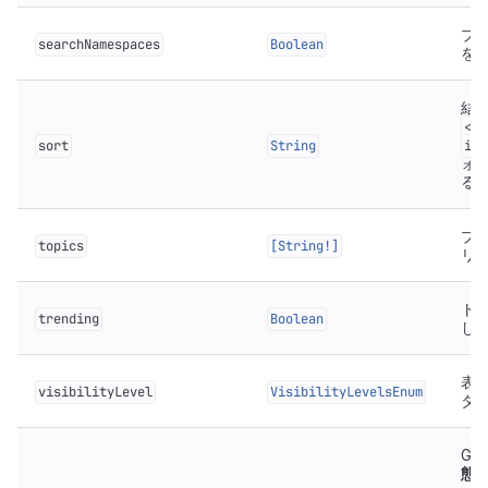
プ
searchNamespaces
Boolean
を
結
<fi
sort
String
id_
ォ
る
プ
topics
[String!]
リ
ト
trending
Boolean
し
表
visibilityLevel
VisibilityLevelsEnum
タ
Git
態