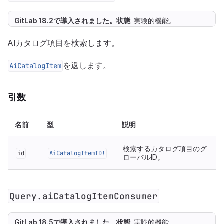
GitLab 18.2で
導入
されました。
状態
: 実験的機能。
AIカタログ項目を検索します。
を返します。
AiCatalogItem
引数
名前
型
説明
検索するカタログ項目のグ
id
AiCatalogItemID!
ローバルID。
Query.aiCatalogItemConsumer
GitLab 18.5で
導入
されました。
状態
: 実験的機能。