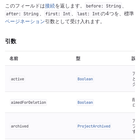
このフィールドは
接続
を返します。
、
before: String
、
、
の4つを、標準
after: String
first: Int
last: Int
ページネーション
引数として受け入れます。
引数
名前
型
説
ア
と
active
Boolean
ク
削
aimedForDeletion
Boolean
ロ
ア
プ
archived
ProjectArchived
す