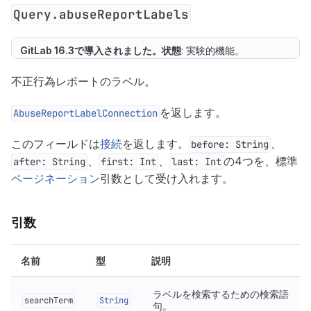
Query.abuseReportLabels
GitLab 16.3で
導入
されました。
状態
: 実験的機能。
不正行為レポートのラベル。
を返します。
AbuseReportLabelConnection
このフィールドは
接続
を返します。
、
before: String
、
、
の4つを、標準
after: String
first: Int
last: Int
ページネーション
引数として受け入れます。
引数
名前
型
説明
ラベルを検索するための検索語
searchTerm
String
句。