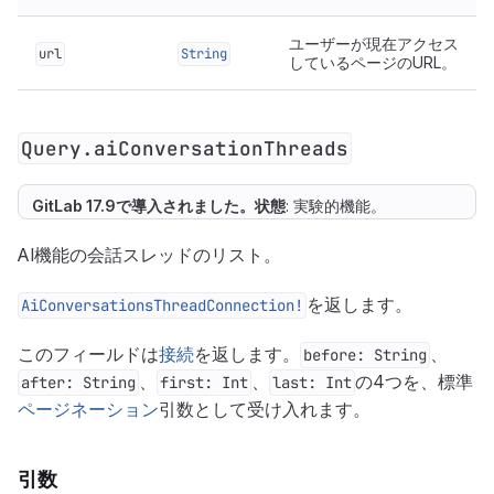
ユーザーが現在アクセス
url
String
しているページのURL。
Query.aiConversationThreads
GitLab 17.9で
導入
されました。
状態
: 実験的機能。
AI機能の会話スレッドのリスト。
を返します。
AiConversationsThreadConnection!
このフィールドは
接続
を返します。
、
before: String
、
、
の4つを、標準
after: String
first: Int
last: Int
ページネーション
引数として受け入れます。
引数