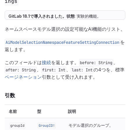
ings
GitLab 18.1で
導入
されました。
状態
: 実験的機能。
ネームスペースモデル選択の設定可能なAI機能のリスト。
を
AiModelSelectionNamespaceFeatureSettingConnection
返します。
このフィールドは
接続
を返します。
、
before: String
、
、
の4つを、標準
after: String
first: Int
last: Int
ページネーション
引数として受け入れます。
引数
名前
型
説明
モデル選択のグループ。
groupId
GroupID!