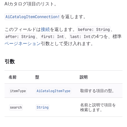
AIカタログ項目のリスト。
を返します。
AiCatalogItemConnection!
このフィールドは
接続
を返します。
、
before: String
、
、
の4つを、標準
after: String
first: Int
last: Int
ページネーション
引数として受け入れます。
引数
名前
型
説明
取得する項目の型。
itemType
AiCatalogItemType
名前と説明で項目を
search
String
検索します。