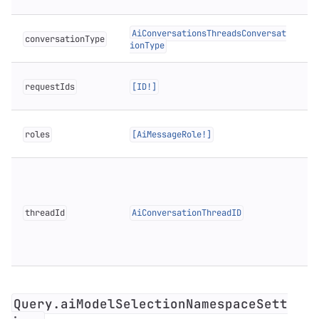
AiConversationsThreadsConversat
conversationType
ionType
requestIds
[ID!]
roles
[AiMessageRole!]
threadId
AiConversationThreadID
c
Query.aiModelSelectionNamespaceSett