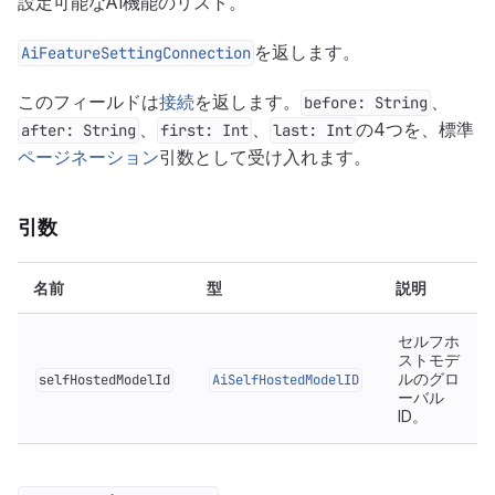
設定可能なAI機能のリスト。
を返します。
AiFeatureSettingConnection
このフィールドは
接続
を返します。
、
before: String
、
、
の4つを、標準
after: String
first: Int
last: Int
ページネーション
引数として受け入れます。
引数
名前
型
説明
セルフホ
ストモデ
ルのグロ
selfHostedModelId
AiSelfHostedModelID
ーバル
ID。