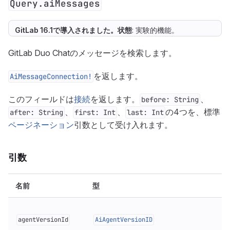
Query.aiMessages
GitLab 16.1で
導入
されました。
状態
: 実験的機能。
GitLab Duo Chatのメッセージを検索します。
を返します。
AiMessageConnection!
このフィールドは
接続
を返します。
、
before: String
、
、
の4つを、標準
after: String
first: Int
last: Int
ページネーション
引数として受け入れます。
引数
名前
型
agentVersionId
AiAgentVersionID