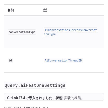
名前
型
AiConversationsThreadsConversat
conversationType
ionType
id
AiConversationThreadID
I
Query.aiFeatureSettings
GitLab 17.4で
導入
されました。
状態
: 実験的機能。