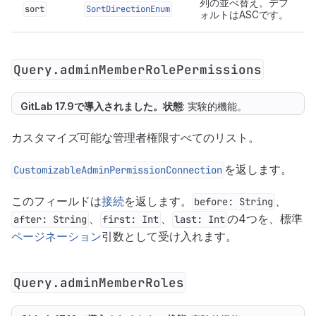
列の並べ替え。デフ
sort
SortDirectionEnum
ォルトはASCです。
Query.adminMemberRolePermissions
GitLab 17.9で
導入
されました。
状態
: 実験的機能。
カスタマイズ可能な管理者権限すべてのリスト。
を返します。
CustomizableAdminPermissionConnection
このフィールドは
接続
を返します。
、
before: String
、
、
の4つを、標準
after: String
first: Int
last: Int
ページネーション
引数として受け入れます。
Query.adminMemberRoles