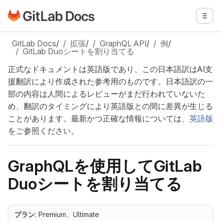
GitLabドキュメントのホームページに移動
メニ
メインコンテンツにスキップ
GitLab Docs
/
拡張
/
GraphQL API
/
例
/
GitLab Duoシートを割り当てる
正式なドキュメントは英語版であり、この日本語訳はAI支
援翻訳により作成された参考用のものです。日本語訳の一
部の内容は人間によるレビューがまだ行われていないた
め、翻訳のタイミングにより英語版との間に差異が生じる
ことがあります。最新かつ正確な情報については、
英語版
をご参照ください。
GraphQLを使用してGitLab
Duoシートを割り当てる
プラン
: Premium、Ultimate