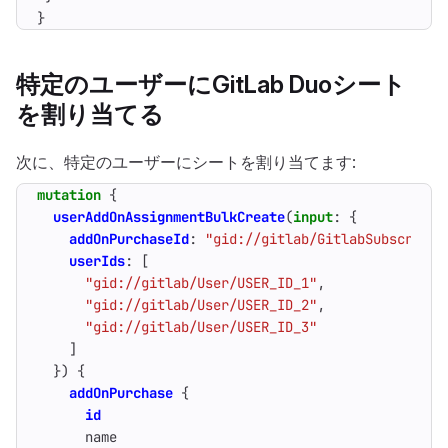
}
特定のユーザーにGitLab Duoシート
を割り当てる
次に、特定のユーザーにシートを割り当てます:
mutation
{
userAddOnAssignmentBulkCreate
(
input
:
{
addOnPurchaseId
:
"gid://gitlab/GitlabSubscripti
userIds
:
[
"gid://gitlab/User/USER_ID_1"
,
"gid://gitlab/User/USER_ID_2"
,
"gid://gitlab/User/USER_ID_3"
]
})
{
addOnPurchase
{
id
name