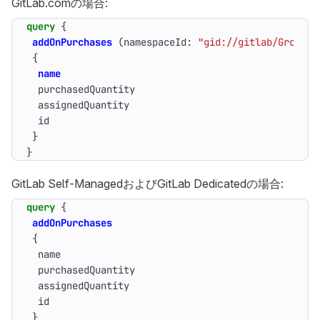
GitLab.comの場合:
query
{
addOnPurchases
(
namespaceId
:
"gid://gitlab/Group/Y
{
name
purchasedQuantity
assignedQuantity
id
}
}
GitLab Self-ManagedおよびGitLab Dedicatedの場合:
query
{
addOnPurchases
{
name
purchasedQuantity
assignedQuantity
id
}