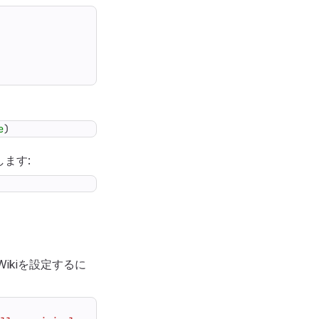
e
)
ます:
Wikiを設定するに