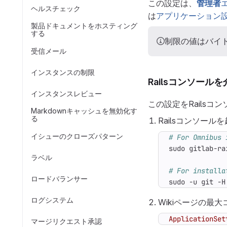
この設定は、
管理者
ヘルスチェック
は
アプリケーション設
製品ドキュメントをホスティング
する
制限の値はバイト
受信メール
インスタンスの制限
Railsコンソール
インスタンスレビュー
この設定をRailsコ
Markdownキャッシュを無効化す
る
Railsコンソール
イシューのクローズパターン
# For Omnibus 
ラベル
# For installa
ロードバランサー
sudo -u git -H
ログシステム
Wikiページの最
ApplicationSet
マージリクエスト承認