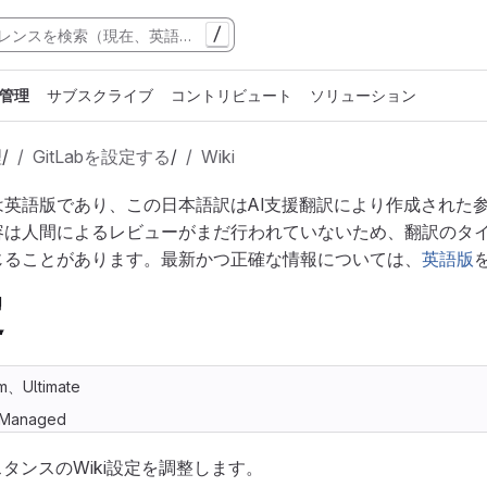
/
管理
サブスクライブ
コントリビュート
ソリューション
理
/
GitLabを設定する
/
Wiki
は英語版であり、この日本語訳はAI支援翻訳により作成された
容は人間によるレビューがまだ行われていないため、翻訳のタ
じることがあります。最新かつ正確な情報については、
英語版
定
m、Ultimate
f-Managed
ンスタンスのWiki設定を調整します。