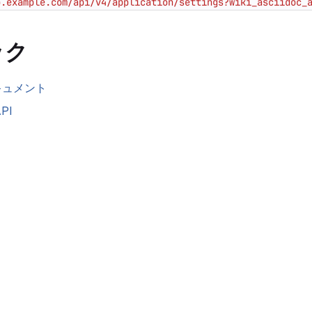
b.example.com/api/v4/application/settings?wiki_asciidoc_
ック
キュメント
PI