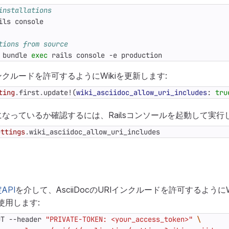
installations
tions from source
 bundle 
exec
 rails console -e production
RIインクルードを許可するようにWikiを更新します:
ting
.
first
.
update!
(
wiki_asciidoc_allow_uri_includes
:
tru
なっているか確認するには、Railsコンソールを起動して実行し
ettings
.
wiki_asciidoc_allow_uri_includes
API
を介して、AsciiDocのURIインクルードを許可するように
使用します:
UT --header 
"PRIVATE-TOKEN: <your_access_token>"