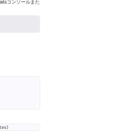
ilsコンソールまた
tes
)