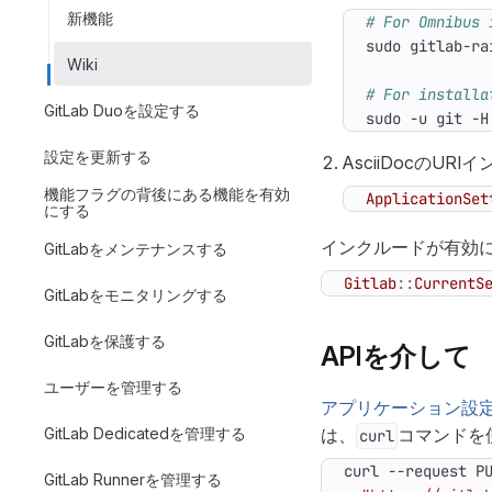
新機能
# For Omnibus 
Wiki
# For installa
GitLab Duoを設定する
sudo -u git -H
設定を更新する
AsciiDocのU
機能フラグの背後にある機能を有効
ApplicationSet
にする
インクルードが有効に
GitLabをメンテナンスする
Gitlab
::
CurrentS
GitLabをモニタリングする
GitLabを保護する
APIを介して
ユーザーを管理する
アプリケーション設定
GitLab Dedicatedを管理する
は、
コマンドを
curl
curl --request P
GitLab Runnerを管理する