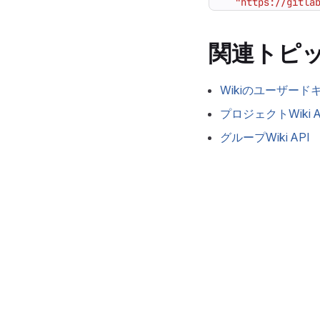
"https://gitla
関連トピ
Wikiのユーザード
プロジェクトWiki A
グループWiki API