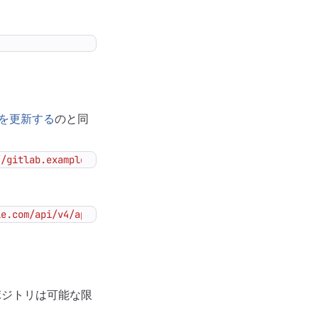
を更新する
のと同
//gitlab.example.com/api/v4/application/settings?wiki_pa
le.com/api/v4/application/settings"
ポジトリは可能な限