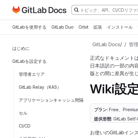
GitLabドキュメントのホームページに移動
メインコンテンツにスキップ
GitLabを使用する
GitLab Duo
Orbit
拡張
インストール
GitLab Docs
/
管
はじめに
正式なドキュメント
GitLabを設定する
日本語訳の一部の内
版との間に差異が生
管理者エリア
Wiki設
GitLab Relay（KAS）
アプリケーションキャッシュ間隔
プラン
: Free、Premiu
セル
提供形態
: GitLab Sel
CI/CD
お使いのGitLabイ