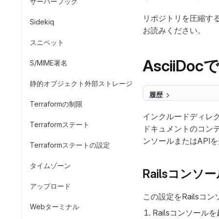
サーバーフック
リポジトリを圧縮す
Sidekiq
お読みください。
スニペット
AsciiD
S/MIME署名
静的オブジェクト外部ストレージ
履歴
Terraformの制限
インクルードディレ
Terraformステート
ドキュメントのコンテン
ンソールまたはAPI
Terraformステートの設定
タイムゾーン
Railsコン
アップロード
この設定をRailsコ
Webターミナル
Railsコンソール