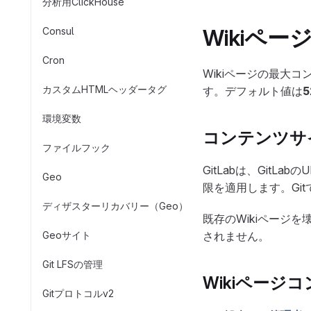
分析用ClickHouse
Wikiペ
Consul
Cron
Wikiページの最大
カスタムHTMLヘッダータグ
す。デフォルト値は
5
環境変数
コンテンツサ
ファイルフック
GitLabは、GitL
Geo
限を適用します。Gi
ディザスターリカバリー（Geo）
既存のWikiページ
Geoサイト
されません。
Git LFSの管理
Wikiページ
Gitプロトコルv2