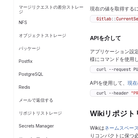
マージリクエストの差分ストレー
現在の値を取得するに
ジ
Gitlab
::
CurrentS
NFS
オブジェクトストレージ
APIを介して
パッケージ
アプリケーション設定
様にコマンドを使用し
Postfix
curl --request P
PostgreSQL
APIを使用して、
現在
Redis
curl --header 
"P
メールで返信する
Wikiリポジ
リポジトリストレージ
Secrets Manager
Wikiは
ネームスペー
りコンパクトに保つ