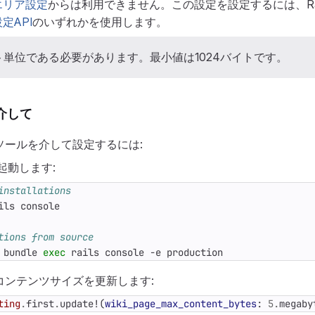
エリア設定
からは利用できません。この設定を設定するには、Ra
定API
のいずれかを使用します。
単位である必要があります。最小値は1024バイトです。
を介して
ンソールを介して設定するには:
を起動します:
installations
tions from source
 bundle 
exec
 rails console -e production
大コンテンツサイズを更新します:
ting
.
first
.
update!
(
wiki_page_max_content_bytes
:
5
.
megaby