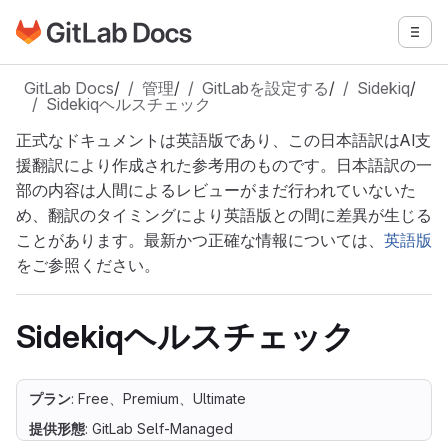
GitLabドキュメントのホームページに移動
メニ
メインコンテンツにスキップ
GitLab Docs
/
管理
/
GitLabを設定する
/
Sidekiq
/
Sidekiqヘルスチェック
正式なドキュメントは英語版であり、この日本語訳はAI支
援翻訳により作成された参考用のものです。日本語訳の一
部の内容は人間によるレビューがまだ行われていないた
め、翻訳のタイミングにより英語版との間に差異が生じる
ことがあります。最新かつ正確な情報については、
英語版
をご参照ください。
Sidekiqヘルスチェック
プラン
: Free、Premium、Ultimate
提供形態
: GitLab Self-Managed