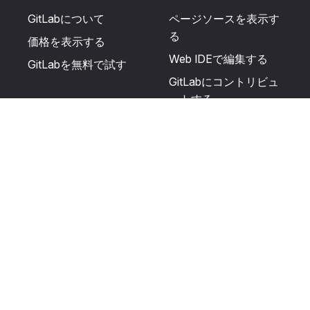
GitLabについて
ページソースを表示す
る
価格を表示する
Web IDEで編集する
GitLabを無料で試す
GitLabにコントリビュ
ートする
更新を提案する
ヘルプとコミュニテ
リソース
ィ
利用規約
認定を受ける
プライバシーに関する
サポートを受ける
声明
GitLabフォーラムに投
生成AIの使用
稿する
ユーザーライセンスの
利用規定