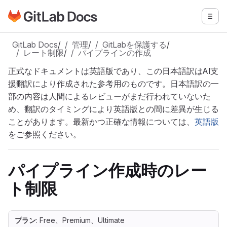
GitLabドキュメントのホームページに移動
メニ
メインコンテンツにスキップ
GitLab Docs
/
管理
/
GitLabを保護する
/
レート制限
/
パイプラインの作成
正式なドキュメントは英語版であり、この日本語訳はAI支
援翻訳により作成された参考用のものです。日本語訳の一
部の内容は人間によるレビューがまだ行われていないた
め、翻訳のタイミングにより英語版との間に差異が生じる
ことがあります。最新かつ正確な情報については、
英語版
をご参照ください。
パイプライン作成時のレー
ト制限
プラン
: Free、Premium、Ultimate