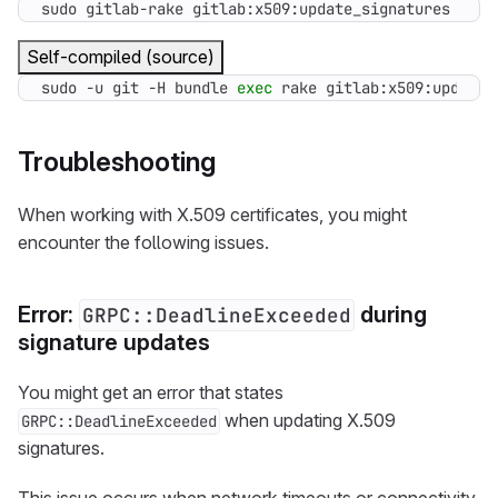
sudo gitlab-rake gitlab:x509:update_signatures
Self-compiled (source)
sudo -u git -H bundle 
exec
 rake gitlab:x509:update_
Troubleshooting
When working with X.509 certificates, you might
encounter the following issues.
Error:
during
GRPC::DeadlineExceeded
signature updates
You might get an error that states
when updating X.509
GRPC::DeadlineExceeded
signatures.