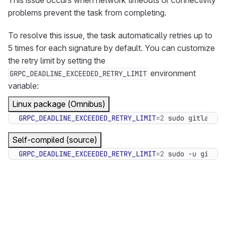
This issue occurs when network timeouts or connectivity
problems prevent the task from completing.
To resolve this issue, the task automatically retries up to
5 times for each signature by default. You can customize
the retry limit by setting the
environment
GRPC_DEADLINE_EXCEEDED_RETRY_LIMIT
variable:
Linux package (Omnibus)
GRPC_DEADLINE_EXCEEDED_RETRY_LIMIT
=
2
 sudo gitlab-ra
Self-compiled (source)
GRPC_DEADLINE_EXCEEDED_RETRY_LIMIT
=
2
 sudo -u git -H