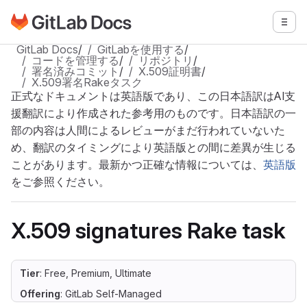
GitLabドキュメントのホームページに移動
メニ
メインコンテンツにスキップ
GitLab Docs
/
GitLabを使用する
/
コードを管理する
/
リポジトリ
/
署名済みコミット
/
X.509証明書
/
X.509署名Rakeタスク
正式なドキュメントは英語版であり、この日本語訳はAI支
援翻訳により作成された参考用のものです。日本語訳の一
部の内容は人間によるレビューがまだ行われていないた
め、翻訳のタイミングにより英語版との間に差異が生じる
ことがあります。最新かつ正確な情報については、
英語版
をご参照ください。
X.509 signatures Rake task
Tier
: Free, Premium, Ultimate
Offering
: GitLab Self-Managed