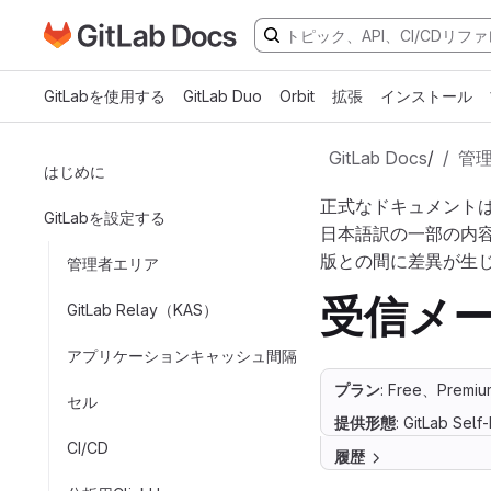
GitLabドキュメントのホームページに移動
メインコンテンツにスキップ
GitLabを使用する
GitLab Duo
Orbit
拡張
インストール
GitLab Docs
/
管
はじめに
正式なドキュメント
GitLabを設定する
日本語訳の一部の内
版との間に差異が生
管理者エリア
受信メー
GitLab Relay（KAS）
アプリケーションキャッシュ間隔
プラン
: Free、Premiu
セル
提供形態
: GitLab Sel
CI/CD
履歴