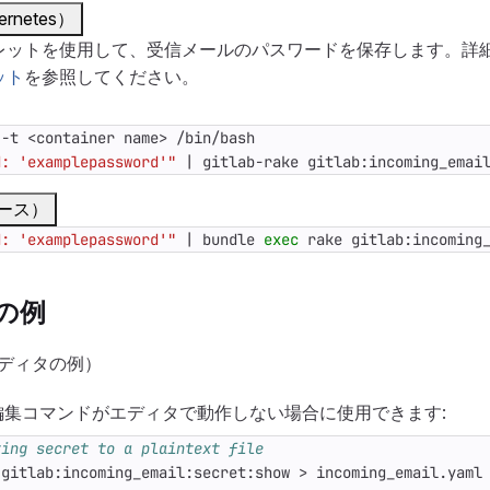
rnetes）
のシークレットを使用して、受信メールのパスワードを保存します。
ット
を参照してください。
d: 'examplepassword'"
|
 gitlab-rake gitlab:incoming_emai
ース）
d: 'examplepassword'"
|
 bundle 
exec
 rake gitlab:incoming
の例
ディタの例）
編集コマンドがエディタで動作しない場合に使用できます:
ting secret to a plaintext file