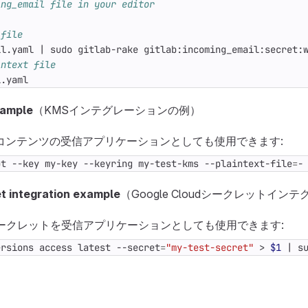
ing_email file in your editor
 file
il.yaml 
|
intext file
l.yaml
xample
（KMSインテグレーションの例）
コンテンツの受信アプリケーションとしても使用できます:
pt --key my-key --keyring my-test-kms --plaintext-file
=
-
t integration example
（Google Cloudシークレットイ
dからシークレットを受信アプリケーションとしても使用できます:
ersions access latest --secret
=
"my-test-secret"
 > 
$1
|
 s