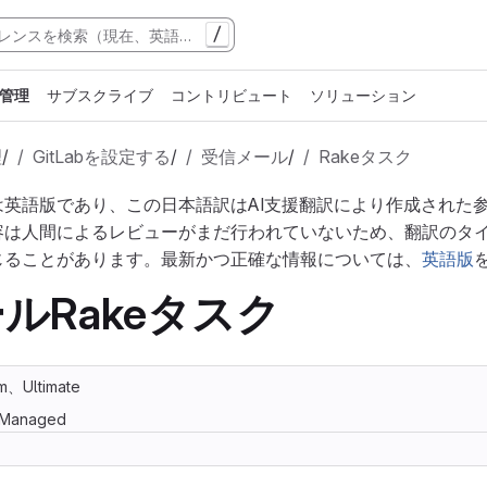
/
管理
サブスクライブ
コントリビュート
ソリューション
理
/
GitLabを設定する
/
受信メール
/
Rakeタスク
は英語版であり、この日本語訳はAI支援翻訳により作成された
容は人間によるレビューがまだ行われていないため、翻訳のタ
じることがあります。最新かつ正確な情報については、
英語版
ルRakeタスク
m、Ultimate
f-Managed