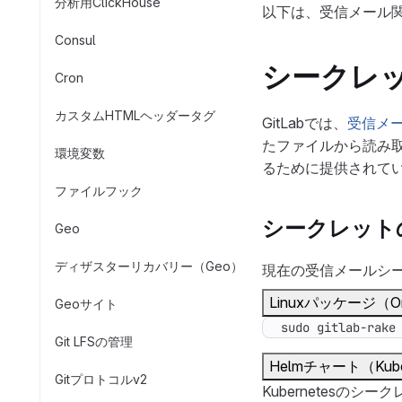
分析用ClickHouse
以下は、受信メール関
Consul
シークレ
Cron
カスタムHTMLヘッダータグ
GitLabでは、
受信メ
たファイルから読み取
環境変数
るために提供されて
ファイルフック
シークレット
Geo
ディザスターリカバリー（Geo）
現在の受信メールシ
Linuxパッケージ（Om
Geoサイト
sudo gitlab-rake
Git LFSの管理
Helmチャート（Kube
Gitプロトコルv2
Kubernetes