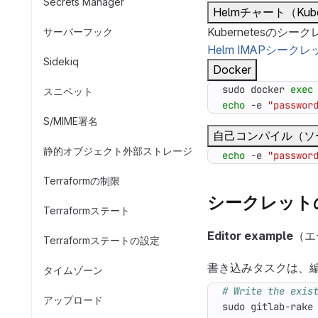
Secrets Manager
Helmチャート（Kube
Kubernetes
サーバーフック
Helm IMAPシークレ
Sidekiq
Docker
sudo docker 
exec
スニペット
echo
 -e 
"passwor
S/MIME署名
自己コンパイル（ソ
静的オブジェクト外部ストレージ
echo
 -e 
"passwor
Terraformの制限
シークレット
Terraformステート
Editor example
（エ
Terraformステートの設定
書き込みタスクは、
タイムゾーン
# Write the exis
アップロード