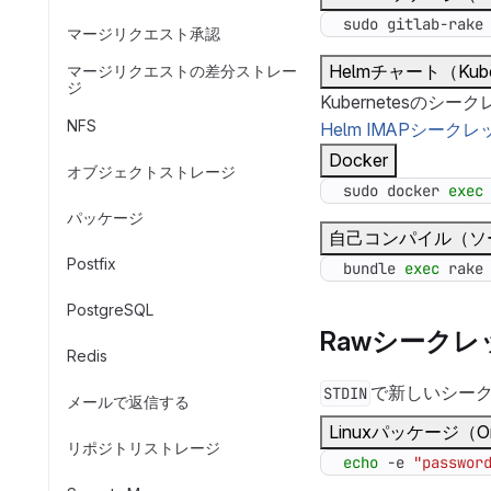
sudo gitlab-rake
マージリクエスト承認
Helmチャート（Kube
マージリクエストの差分ストレー
ジ
Kubernetes
NFS
Helm IMAPシークレ
Docker
オブジェクトストレージ
sudo docker 
exec
パッケージ
自己コンパイル（ソ
Postfix
bundle 
exec
 rake
PostgreSQL
Rawシーク
Redis
で新しいシー
STDIN
メールで返信する
Linuxパッケージ（Om
リポジトリストレージ
echo
 -e 
"passwor