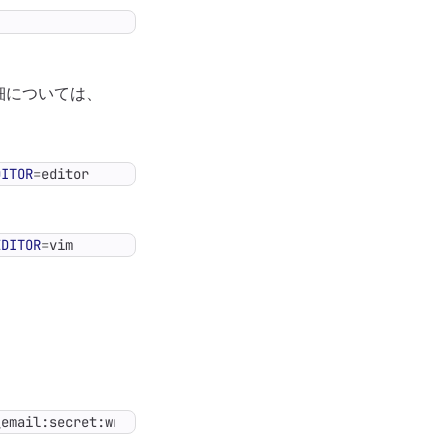
詳細については、
DITOR
=
editor
EDITOR
=
vim
_email:secret:write