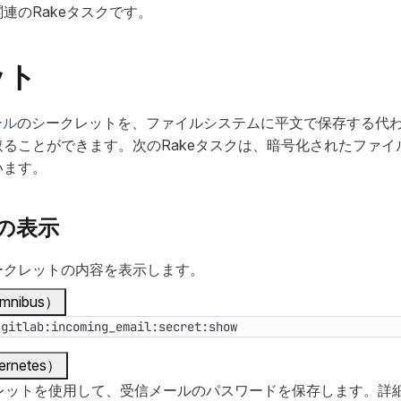
連のRakeタスクです。
ット
ール
のシークレットを、ファイルシステムに平文で保存する代
ることができます。次のRakeタスクは、暗号化されたファイ
います。
の表示
ークレットの内容を表示します。
nibus）
 gitlab:incoming_email:secret:show
rnetes）
のシークレットを使用して、受信メールのパスワードを保存します。