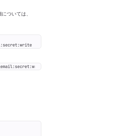
詳細については、
l:secret:write
_email:secret:write 
RAILS_ENV
=
production