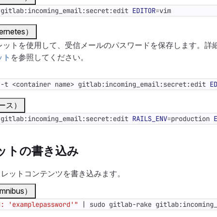
 gitlab:incoming_email:secret:edit 
EDITOR
=
vim
rnetes）
のシークレットを使用して、受信メールのパスワードを保存します。
ット
を参照してください。
 -t <container name> gitlab:incoming_email:secret:edit 
E
ース）
 gitlab:incoming_email:secret:edit 
RAILS_ENV
=
production 
レットの書き込み
クレットコンテンツを書き込みます。
nibus）
d: 'examplepassword'"
|
 sudo gitlab-rake gitlab:incoming