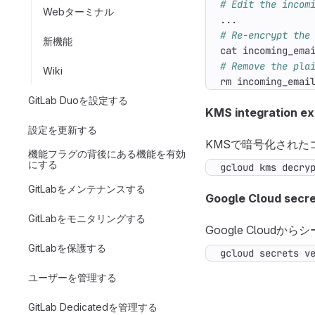
# Edit the incom
Webターミナル
# Re-encrypt the
新機能
cat incoming_ema
# Remove the pla
Wiki
rm incoming_emai
GitLab Duoを設定する
KMS integration e
設定を更新する
KMSで暗号化された
機能フラグの背後にある機能を有効
にする
gcloud kms decry
GitLabをメンテナンスする
Google Cloud secre
GitLabをモニタリングする
Google Clou
GitLabを保護する
gcloud secrets v
ユーザーを管理する
GitLab Dedicatedを管理する