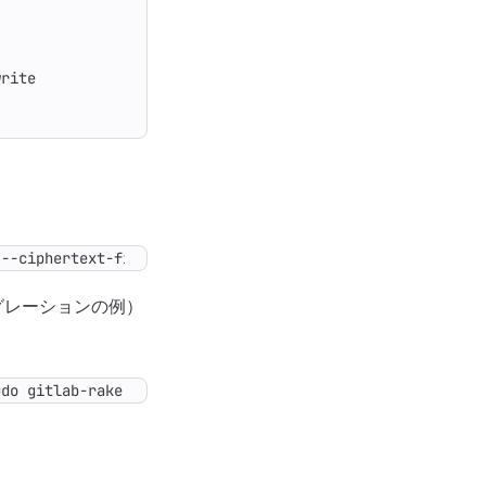
 --ciphertext-file
=
my-file --location
=
us-west1 
|
 sudo gi
ンテグレーションの例）
udo gitlab-rake gitlab:incoming_email:secret:write