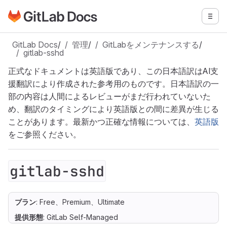
GitLabドキュメントのホームページに移動
メニ
メインコンテンツにスキップ
GitLab Docs
/
管理
/
GitLabをメンテナンスする
/
gitlab-sshd
正式なドキュメントは英語版であり、この日本語訳はAI支
援翻訳により作成された参考用のものです。日本語訳の一
部の内容は人間によるレビューがまだ行われていないた
め、翻訳のタイミングにより英語版との間に差異が生じる
ことがあります。最新かつ正確な情報については、
英語版
をご参照ください。
gitlab-sshd
プラン
: Free、Premium、Ultimate
提供形態
: GitLab Self-Managed