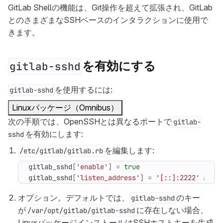
GitLab Shellの機能は、Git操作を超えて拡張され、GitLab
とのさまざまなSSHベースのインタラクションに使用で
きます。
を有効にする
gitlab-sshd
を使用するには:
gitlab-sshd
Linuxパッケージ（Omnibus）
次の手順では、OpenSSHとは異なるポートで
gitlab-
を有効にします:
sshd
を編集します:
/etc/gitlab/gitlab.rb
gitlab_sshd
[
'enable'
]
=
true
gitlab_sshd
[
'listen_address'
]
=
'[::]:2222'
# Ad
オプション。デフォルトでは、
のキー
gitlab-sshd
が
に存在しない場合、
/var/opt/gitlab/gitlab-sshd
LinuxパッケージインストールはSSHホストキーを生成