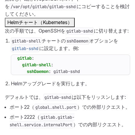
を
にコピーすることを検討
/var/opt/gitlab/gitlab-sshd
してください。
Helmチャート（Kubernetes）
次の手順では、OpenSSHを
に切り替えます:
gitlab-sshd
チャートの
オプションを
gitlab-shell
sshDaemon
に設定します。例:
gitlab-sshd
gitlab
:
gitlab-shell
:
sshDaemon
:
gitlab-sshd
Helmアップグレードを実行します。
デフォルトでは、
は以下をリッスンします:
gitlab-sshd
ポート22（
）での外部リクエスト。
global.shell.port
ポート2222（
gitlab.gitlab-
）での内部リクエスト。
shell.service.internalPort