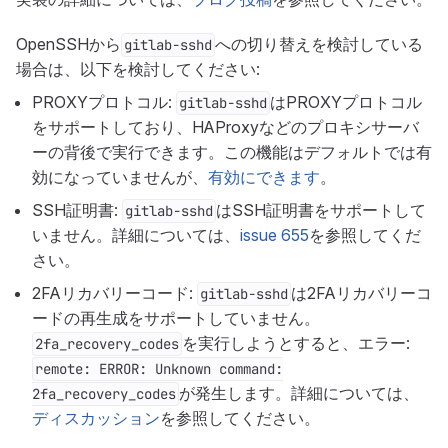
OpenSSHから
への切り替えを検討している
gitlab-sshd
場合は、以下を検討してください:
PROXYプロトコル:
はPROXYプロトコル
gitlab-sshd
をサポートしており、HAProxyなどのプロキシサーバ
ーの背後で実行できます。この機能はデフォルトでは有
効になっていませんが、
有効にできます
。
SSH証明書:
はSSH証明書をサポートして
gitlab-sshd
いません。詳細については、
issue 655
を参照してくだ
さい。
2FAリカバリーコード:
は2FAリカバリーコ
gitlab-sshd
ードの再生成をサポートしていません。
を実行しようとすると、エラー:
2fa_recovery_codes
remote: ERROR: Unknown command:
が発生します。詳細については、
2fa_recovery_codes
ディスカッション
を参照してください。