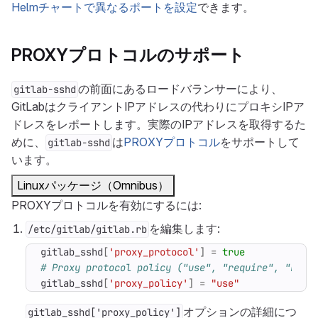
Helmチャートで異なるポートを設定
できます。
PROXYプロトコルのサポート
の前面にあるロードバランサーにより、
gitlab-sshd
GitLabはクライアントIPアドレスの代わりにプロキシIPア
ドレスをレポートします。実際のIPアドレスを取得するた
めに、
は
PROXYプロトコル
をサポートして
gitlab-sshd
います。
Linuxパッケージ（Omnibus）
PROXYプロトコルを有効にするには:
を編集します:
/etc/gitlab/gitlab.rb
gitlab_sshd
[
'proxy_protocol'
]
=
true
# Proxy protocol policy ("use", "require", "reje
gitlab_sshd
[
'proxy_policy'
]
=
"use"
オプションの詳細につ
gitlab_sshd['proxy_policy']