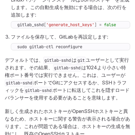
します。この自動生成を無効にする場合は、次の行を
追加します:
gitlab_sshd
[
'generate_host_keys'
]
=
false
ファイルを保存して、GitLabを再設定します:
sudo gitlab-ctl reconfigure
デフォルトでは、
は
ユーザーとして実行
gitlab-sshd
git
されます。その結果、
は1024より小さい特
gitlab-sshd
権ポート番号では実行できません。これは、ユーザーが
ポートでGitにアクセスするか、SSHトラフ
gitlab-sshd
ィックを
ポートに転送してこれを隠すロード
gitlab-sshd
バランサーを使用する必要があることを意味します。
新しく生成されたホストキーがOpenSSHホストキーと異
なるため、ホストキーに関する警告が表示される場合があ
ります。これが問題である場合は、ホストキーの生成を無
効にし、既存のOpenSSHホストキー