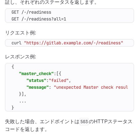
証し、それぞれのステータスを返します。
GET /-/readiness?all=1
リクエスト例:
curl 
"https://gitlab.example.com/-/readiness"
レスポンス例:
{
"master_check"
:[{
"status"
:
"failed"
,
"message"
:
"unexpected Master check result: f
}],
...
}
失敗した場合、エンドポイントは
のHTTPステータス
503
コードを返します。