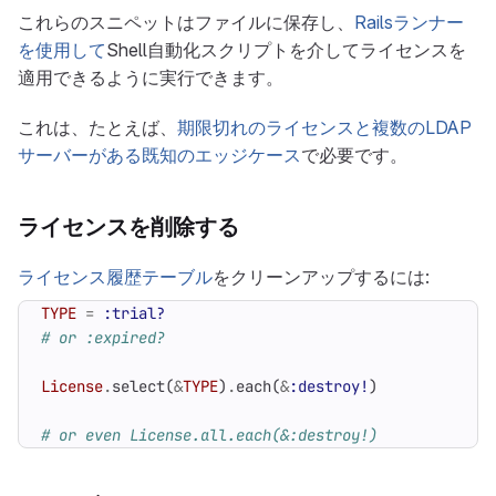
これらのスニペットはファイルに保存し、
Railsランナー
を使用して
Shell自動化スクリプトを介してライセンスを
適用できるように実行できます。
これは、たとえば、
期限切れのライセンスと複数のLDAP
サーバーがある既知のエッジケース
で必要です。
ライセンスを削除する
ライセンス履歴テーブル
をクリーンアップするには:
TYPE
=
:trial?
# or :expired?
License
.
select
(
&
TYPE
)
.
each
(
&
:destroy!
)
# or even License.all.each(&:destroy!)