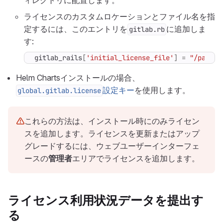
ィレクトリに配置します。
ライセンスのカスタムロケーションとファイル名を指
定するには、このエントリを
に追加しま
gitlab.rb
す:
gitlab_rails
[
'initial_license_file'
]
=
"/path/t
Helm Chartsインストールの場合、
設定キー
を使用します。
global.gitlab.license
これらの方法は、インストール時にのみライセン
スを追加します。ライセンスを更新またはアップ
グレードするには、ウェブユーザーインターフェ
ースの
管理者
エリアでライセンスを追加します。
ライセンス利用状況データを提出す
る