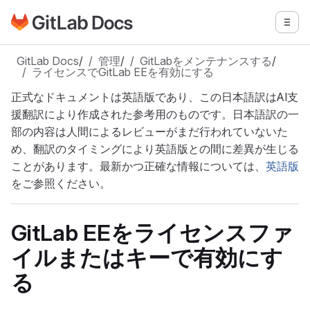
GitLabドキュメントのホームページに移動
メニ
メインコンテンツにスキップ
GitLab Docs
/
管理
/
GitLabをメンテナンスする
/
ライセンスでGitLab EEを有効にする
正式なドキュメントは英語版であり、この日本語訳はAI支
援翻訳により作成された参考用のものです。日本語訳の一
部の内容は人間によるレビューがまだ行われていないた
め、翻訳のタイミングにより英語版との間に差異が生じる
ことがあります。最新かつ正確な情報については、
英語版
をご参照ください。
GitLab EEをライセンスファ
イルまたはキーで有効にす
る