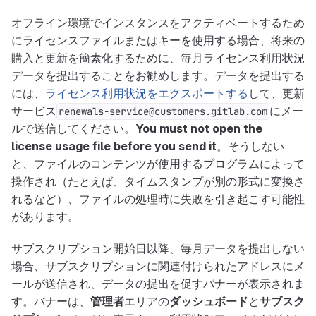
オフライン環境でインスタンスをアクティベートするため
にライセンスファイルまたはキーを使用する場合、将来の
購入と更新を簡素化するために、毎月ライセンス利用状況
データを提出することをお勧めします。データを提出する
には、
ライセンス利用状況をエクスポートする
して、更新
サービス
にメー
renewals-service@customers.gitlab.com
ルで送信してください。
You must not open the
license usage file before you send it
。そうしない
と、ファイルのコンテンツが使用するプログラムによって
操作され（たとえば、タイムスタンプが別の形式に変換さ
れるなど）、ファイルの処理時に失敗を引き起こす可能性
があります。
サブスクリプション開始日以降、毎月データを提出しない
場合、サブスクリプションに関連付けられたアドレスにメ
ールが送信され、データの提出を促すバナーが表示されま
す。バナーは、
管理者
エリアの
ダッシュボード
と
サブスク