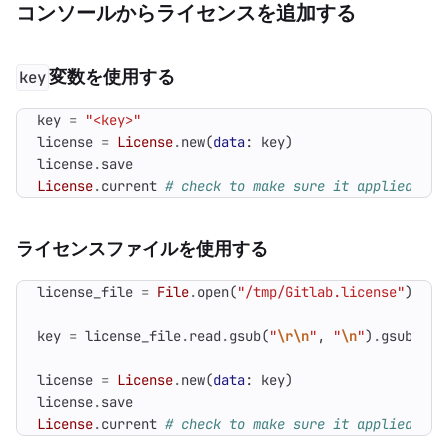
コンソールからライセンスを追加する
変数を使用する
key
key
=
"<key>"
license
=
License
.
new
(
data
:
key
)
license
.
save
License
.
current
# check to make sure it applied
ライセンスファイルを使用する
license_file
=
File
.
open
(
"/tmp/Gitlab.license"
)
key
=
license_file
.
read
.
gsub
(
"
\r\n
"
,
"
\n
"
)
.
gsub
(
/\n
license
=
License
.
new
(
data
:
key
)
license
.
save
License
.
current
# check to make sure it applied