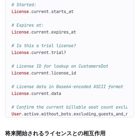
# Started:
License
.
current
.
starts_at
# Expires at:
License
.
current
.
expires_at
# Is this a trial license?
License
.
current
.
trial?
# License ID for lookup on CustomersDot
License
.
current
.
license_id
# License data in Base64-encoded ASCII format
License
.
current
.
data
# Confirm the current billable seat count excluding
User
.
active
.
without_bots
.
excluding_guests_and_reque
将来開始されるライセンスとの相互作用